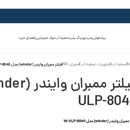
پیشخوان
پمپ
دوزینگ پمپ
تصفیه آب
مواد شیمیایی
راهنمای خرید
ه
/
تصفیه آب
/
تجهیزات تصفیه آب
/
ممبران RO
/
فیلتر ممبران وایندر (winder) مدل W-ULP-8040
ULP-804
ن وایندر (winder) مدل W-ULP-8040