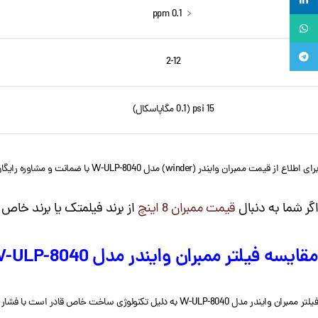
لینکدین
﹤ 0.1 ppm
واتساپ
تلگرام
2-12
15 psi (0.1 مگاپاسکال)
برای اطلاع از قیمت ممبران وایندر (winder) مدل W-ULP-8040 با ضمانت و مشاوره رایگان می توانید با از همین صفحه اقدام کنید و یا با کارشناسان ما در ارتباط باشید.
اگر شما به دنبال
قیمت ممبران 8 اینچ
از برند فیلمتک یا برند خاص
مقایسه فیلتر ممبران وایندر مدل W-ULP-8040 با مدل W-BW-8040