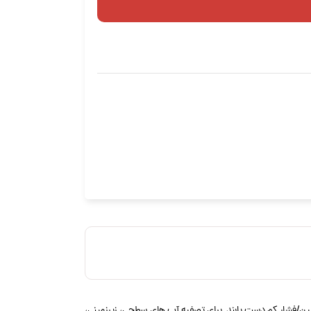
 شرایط عملکرد فشار بسیار پایین/فشار کم دست یابند. برای تصفیه آب های سطحی، زیرزمینی،