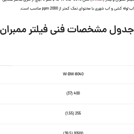
آب لوله کشی و آب شهری با محتوای نمک کمتر از 2000 ppm مناسب است.
جدول مشخصات فنی فیلتر ممبران وایندر (winder) مدل
W-BW-8040
400 (37)
255 (1.55)
10500 (39.5)