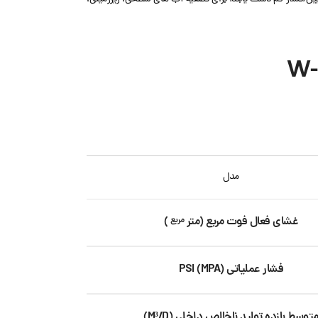
مدل
غشای فعال فوت مربع (متر
مربع
)
فشار عملیاتی PSI (MPA)
توسط ​​بازده تولید ناخالص داخلی (M³/D)