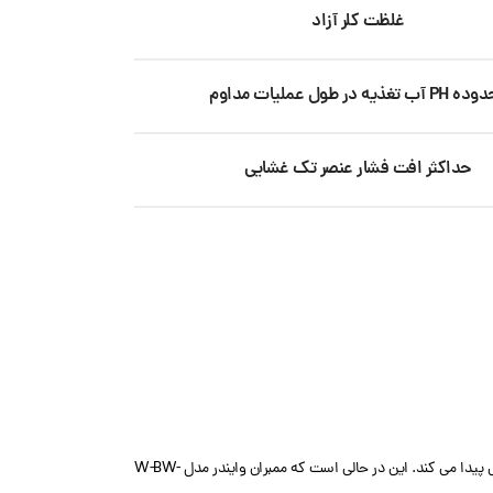
غلظت کلر آزاد
آب تغذیه در طول عملیات مداوم
حداکثر افت فشار عنصر تک غشایی
فیلتر ممبران وایندر مدل W-ULP-8040 به دلیل تکنولوژی ساخت خاص قادر است با فشار عملیاتی پایین که تا 150 psi است کار کند. به این معنا که مصرف برق در این نمونه کاهش پیدا می کند. این در حالی است که ممبران وایندر مدل W-BW-