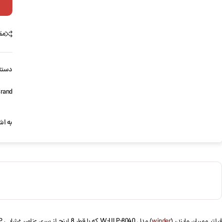
مق
دسته
rand:
به اش
یلتر ممبران وایندر (
winder