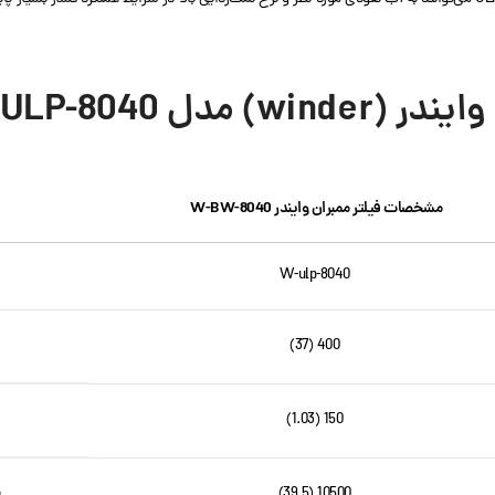
 W-ULP-8040
مشخصات فیلتر ممبران وایندر W-BW-8040
W-ulp-8040
400 (37)
150 (1.03)
م
10500 (39.5)