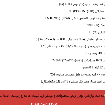
عال فوت مربع (متر مربع ): 400 (37)
 psi (MPa): 150 (1.03)
بازده تولید ناخالص داخلی (m³/d): 10500 (39.5)
ک (%): 99.0
زیابی (%): 15
لیاتی psi (MPa) برابر : 600 psi (4.1 مگاپاسکال)
دمای ورودی (درجه سانتیگراد): 45 درجه سانتی گراد
رودی: 5
m³/h): 75 GPM ()
 آزاد: 0.1 ppm
 عملیات مداوم: 2-12
فت فشار عنصر تک غشایی: 15 psi (0.1 مگاپاسکال)
به علت وارداتی بودن برخی محصولات و نوسان ارز، قیمت ها به روز نیست. لطفا ت