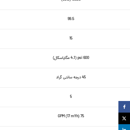
99.5
15
600 psi (4.1 مگاپاسکال)
45 درجه سانتی گراد
5
Facebook
75 GPM (17 m³/h)
X