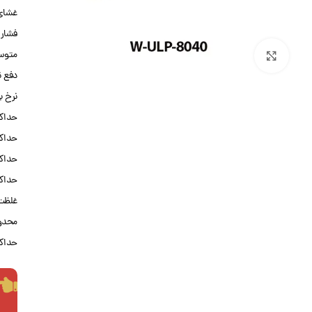
غشای ف
فشار عملیاتی
متوسط ​​
بزرگنمایی تصویر
دفع نم
نرخ با
حداکثر فشار عم
حداکثر 
حداکثر SDI و
حداکثر GPM جریان آب (17 m³/h
غلظت کلر
محدوده PH آب تغذیه در طول
حداکثر ا