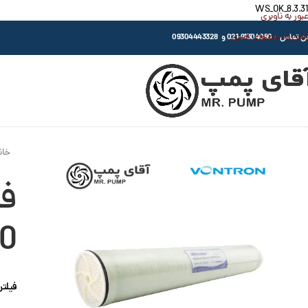
WS_OK_8.3.31
عبور به ناوبری
رفتن به محتوای اصلی
اس : 91304080-021 و 09304443328
خان
0
فیلتر ممبرا