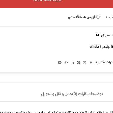
09304443328
ایسه
افزودن به علاقه مندی
:
ممبران RO
B
وایندر | winder
تراک بگذارید:
توضیحات
نظرات (0)
حمل و نقل و تحویل
) مدل W-ULP-8040 که با قطر 8 اینچ از سری عناصر غشایی ULP می‌توانند به آب نفوذی مورد نظر و نرخ نمک‌زدایی بالا در