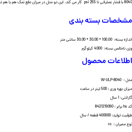
8040 با فشار عملیاتی تا 255 psi کار می کند. این دو مدل در میزان دفع نمک هم با هم تفاوت دارند و میزان دفع نمک در ممبران وایندر مدل W-BW-8040 برابر 99.5 این در حالی است که در مدل W-ULP-8040 میزان دفع نمک 99.0 است.
مشخصات بسته بندی
اندازه بسته: 100.00 * 30.00 * 30.00 سانتی متر
وزن ناخالص بسته: 4000 کیلوگرم
اطلاعات محصول
مدل : W-ULP-8040
میزان بهره وری : 500 لیتر در ساعت
گارانتی: 1 سال
کد hs برابر : 8421219090
ظرفیت تولید: 400000 قطعه / سال
نوع ممبران : ro