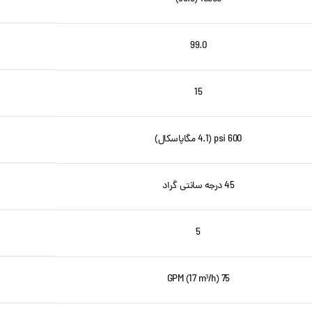
99.0
15
600 psi (4.1 مگاپاسکال)
45 درجه سانتی گراد
5
75 GPM (17 m³/h)