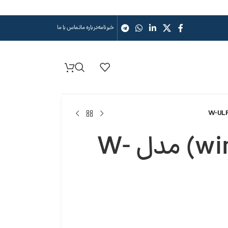
خبرنامه
درباره ما
تماس با ما
فیلتر ممبران وایندر (winder) مدل W-