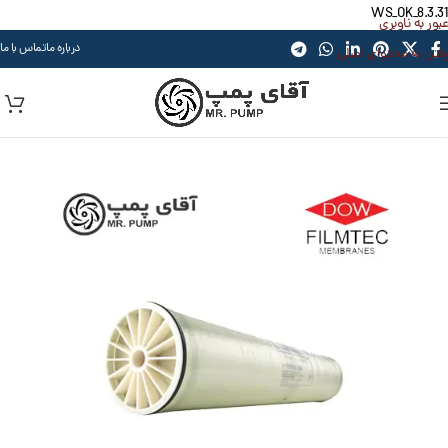
WS_OK_8.3.31
عبور به ناوبری
درباره ما
تماس با ما
رفتن به محتوای اصلی