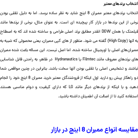
انتخاب برندهای معتبر
انتخاب برندهای معتبر ممبران 8 اینچ شاید به نظر ساده برسد. اما به دلیل تقلبی بودن
برخی از این برندها در بازار کار پیچیده ای است. به عنوان مثال، برخی از برندها مانند
فیلمتک یا همان DOW انقدر مطابق برند اصلی طراحی و ساخته شده اند که به اصطلاح
به آنها (High Copy) گفته می شود. منظور از های کپی ممبران، یعنی محصولی که شبیه به
ممبران‌های اصلی یا اورجینال ساخته شده، اما اصل نیست. این مساله باعث شده ممبران
های برندهای معروف مانند Filmtec یا Hydranautics در ظاهر، به راحتی قابل شناسایی
نباشند و تشخیص اصلی یا تقلبی بودن آنها سخت باشد. بنابراین در چنین مواقعی شما
دو راهکار پیش رو دارید اول اینکه از فروشندگان معتبر خرید ممبران 8 اینچ خود را انجام
دهید و یا اینکه از برندهای دیگر مانند LG که دارای کیفیت و دوام مناسبی هستند
استفاده کنید تا از اصالت آن اطمینان داشته باشید.
مقایسه انواع ممبران 8 اینچ در بازار