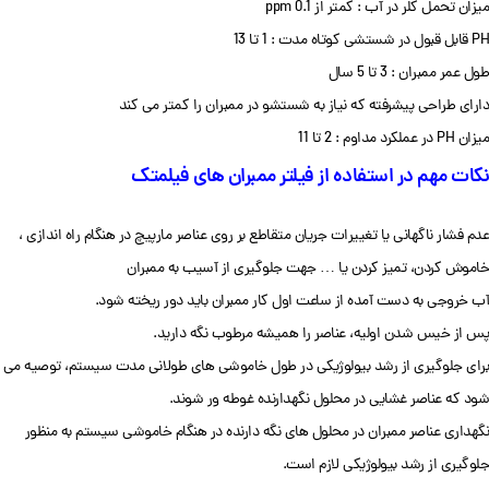
میزان تحمل کلر در آب : کمتر از 0.1 ppm
PH قابل قبول در شستشی کوتاه مدت : 1 تا 13
طول عمر ممبران : 3 تا 5 سال
دارای طراحی پیشرفته که نیاز به شستشو در ممبران را کمتر می کند
میزان PH در عملکرد مداوم : 2 تا 11
نکات مهم در استفاده از فیلتر ممبران های فیلمتک
عدم فشار ناگهانی یا تغییرات جریان متقاطع بر روی عناصر مارپیچ در هنگام راه‌ اندازی ،
خاموش کردن، تمیز کردن یا … جهت جلوگیری از آسیب به ممبران
آب خروجی به دست آمده از ساعت اول کار ممبران باید دور ریخته شود.
پس از خیس شدن اولیه، عناصر را همیشه مرطوب نگه دارید.
برای جلوگیری از رشد بیولوژیکی در طول خاموشی های طولانی مدت سیستم، توصیه می
شود که عناصر غشایی در محلول نگهدارنده غوطه ور شوند.
نگهداری عناصر ممبران در محلول های نگه دارنده در هنگام خاموشی سیستم به منظور
جلوگیری از رشد بیولوژیکی لازم است.