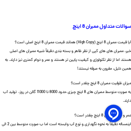
سوالات متداول ممبران 8 اینچ
آیا قیمت ممبران 8 اینچ (High Copy) همانند قیمت ممبران 8 اینچ اصلی است؟
خیر، ممبران های های کپی از نظر ظاهر و بسته بندی دقیقاً شبیه ممبران های اصلی
هستند اما از نظر تکنولوژی و کیفیت پایین تر هستند و عمر و دوام کمتری نیز دارند. به
همین دلیل، مقرون به صرفه نیستند!
میزان ظرفیت ممبران 8 اینچ چقدر است؟
به صورت متوسط ممبران های 8 اینچ چیزی حدود 8000 تا 11000 گالن در روز، تولید آب
دارند.
عمر و دوام ممبران 8 اینچ چقدر است؟
اینمساله دقیقاً به نحوه نگهداری و نوع آب وابسته است اما ب صورت متوسط بین 2 الی