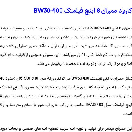
کاربرد ممبران 8 اینچ فیلمتک BW30-400
ممبران 8 اینچ BW30-400 فیلمتک برای تصفیه آب صنعتی ، حذف نمک و همچنین تولید
آب آشامیدنی شهری بیش ترین کاربرد را دارد و به همین دلیل به عنوان ممبران تصفیه
آب صنعتی RO شناخته می شود. این ممبران دارای حداکثر دمای عملیاتی 45 درجه
سانتیگراد و حداکثر فشار کاری 41 بار می باشد . این ممبران همچنین از قابلیت دفع کلیه
املاح و مواد زائد از آب و تولید آب با حجم بالا برخوردار می باشد.
فیلتر ممبران 8 اینچ فیلمتک BW30-400 می تواند روزانه بین 10 تا 500 گالن (حدود 40
متر مکعب) آب را تصفیه کند. این ظرفیت زیاد باعث شده کاربرد ممبران 8 اینچ فیلمتک
بیشتر برای صنایع بزرگ مانند نیروگاه‌ها، پتروشیمی و تصفیه آب شهری باشد. ممبران 8
اینچ فیلمتک مدل BW30-400 مناسب برای آب های لب شور با سختی متوسط و بالا
است.
این ممبران بیشتر برای تولید و تهیه آب شرب، تصفیه اب های صنعتی و پساب مورد