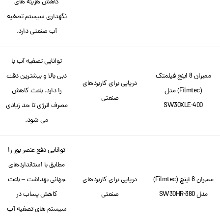
کاهش هزینه های
نگهداری سیستم تصفیه
آب صنعتی دارد.
توانایی تصفیه آب با
ممبران 8 اینچ فیلمتک
دبی بالا و بیشترین دقت
دریایی برای کاربردهای
(Filmtec) مدل
را دارد. باعث کاهش
صنعتی
SW30XLE-400
مصرف انرژی تا حد زیادی
می شود.
توانایی دفع عنصر بور را
مطابق با استانداردهای
ممبران 8 اینچ (Filmtec)
دریایی برای کاربردهای
جهانی بهداشت – باعث
مدل SW30HR-380
صنعتی
کاهش پساب در
سیستم های تصفیه آب