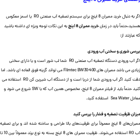
اگر به دنبال خرید ممبران 8 اینچ برای سیستم تصفیه آب صنعتی RO یا اسمز معکوس
خرید ممبران 8 اینچ
هستید،حتماً باید در زمان
به این نکات توجه ویژه ای داشته باشید
که عبارتند از:
بررسی شوری و سختی آب ورودی
اگر آب ورودی دستگاه تصفیه آب صنعتی RO شما لب شور است و یا دارای سختی
زیادی می باشد ممبران های Filmtec BW30-400 می تواند گزینه فوق العاده ای باشد. اما
دقت کنید اگر آب ورودی شما از دریا است و از دستگاه آب شیرین کن RO استفاده می
کنید حتماً باید از فیلتر ممبران 8 اینچ، مخصوص همین آب که با SW شروع می شود و
معادل Sea Water استفاده کنید.
میزان ظرفیت تصفیه و فشار را بررسی کنید
ممبران‌های 8 اینچ معمولاً برای ظرفیت‌های بالا طراحی و ساخته شده اند و برای تصفیه
آب RO استفاده می‌شوند. ظرفیت ممبران های 8 اینچ بسته به نوع برند معمولاً بین 10 تا