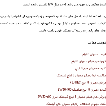
اسمز معکوس در جهان می باشد که در سال 1977 تاسیس شده است.
برند DuPont با ارائه راه حل های مختلف و گسترده در زمینه فناوری‌های اولترافیلتراسیون،
نانوفیلتراسیون، اسمز معکوس، تبادل یونی و الکترودئونیزه کردن توانسته در زمینه توسعه
روش های پایدار مدیریت آب عملکرد خوبی داشته باشد.
فهرست مطالب
قیمت ممبران 8 اینچ
کاربردهای فیلتر ممبران 8 اینچ
تفاوت ممبران های 8 اینچ
مقایسه انواع فیلتر ممبران 8 اینچ فیلمتک
مزایای ممبران 8 اینچ FILMTEC
کاربرد ممبران 8 اینچ فیلمتک BW30-400
ویژگی های فیلتر ممبران 8 اینچ فیلمتک سری BW30-400
نکات مهم در استفاده از فیلتر ممبران های فیلمتک