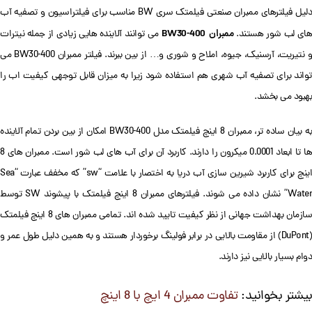
دلیل فیلترهای ممبران صنعتی فیلمتک سری BW مناسب برای فیلتراسیون و تصفیه آب
ممبران BW30-400
ای لب شور هستند.
می توانند آلاینده هایی زیادی از جمله نیترات
و نتیریت، آرسنیک، جیوه، املاح و شوری و… از بین ببرند. فیلتر ممبران BW30-400 می
تواند برای تصفیه آب شهری هم استفاده شود زیرا به میزان قابل توجهی کیفیت اب را
بهبود می بخشد.
به بیان ساده تر، ممبران 8 اینچ فیلمتک مدل BW30-400 امکان از بین بردن تمام آلاینده
ها تا ابعاد 0.0001 میکرون را دارند. کاربرد آن برای آب های لب شور است. ممبران های 8
اینچ برای کاربرد شیرین سازی آب دریا به اختصار با علامت “sw” که مخفف عبارت “Sea
Water” نشان داده می شوند. فیلترهای ممبران 8 اینچ فیلمتک با پیشوند SW توسط
سازمان بهداشت جهانی از نظر کیفیت تایید شده اند. تمامی ممبران های 8 اینچ فیلمتک
(DuPont) از مقاومت بالایی در برابر فولینگ برخوردار هستند و به همین دلیل طول عمر و
دوام بسیار بالایی نیز دارند.
بیشتر بخوانید:
تفاوت ممبران 4 ایچ با 8 اینچ