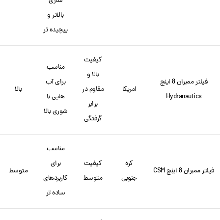
سازی
بالاتر و
پیچیده تر
کیفیت
مناسب
بالا و
فیلتر ممبران 8 اینچ
برای آب
امریکا
مقاوم در
بالا
Hydranautics
هایی با
برابر
شوری بالا
گرفتگی
مناسب
کره
کیفیت
برای
فیلتر ممبران 8 اینچ CSM
متوسط
جنوبی
متوسط
کاربردهای
ساده تر