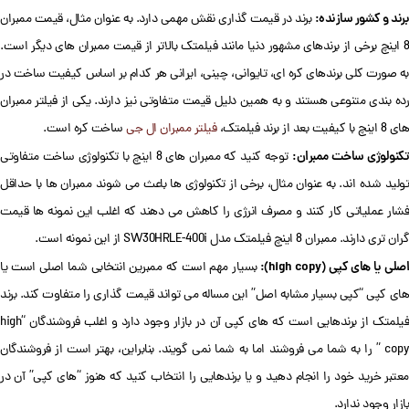
برند و کشور سازنده:
برند در قیمت گذاری نقش مهمی دارد. به عنوان مثال، قیمت ممبران
8 اینچ برخی از برندهای مشهور دنیا مانند فیلمتک بالاتر از قیمت ممبران های دیگر است.
به صورت کلی برندهای کره ای، تایوانی، چینی، ایرانی هر کدام بر اساس کیفیت ساخت در
رده بندی متنوعی هستند و به همین دلیل قیمت متفاوتی نیز دارند. یکی از فیلتر ممبران
های 8 اینچ با کیفیت بعد از برند فیلمتک،
فیلتر ممبران ال جی
ساخت کره است.
کنولوژی ساخت ممبران:
توجه کنید که ممبران های 8 اینچ با تکنولوژی ساخت متفاوتی
تولید شده اند. به عنوان مثال، برخی از تکنولوژی ها باعث می شوند ممبران ها با حداقل
فشار عملیاتی کار کنند و مصرف انرژی را کاهش می دهند که اغلب این نمونه ها قیمت
گران تری دارند. ممبران 8 اینچ فیلمتک مدل SW30HRLE-400i از این نمونه است.
صلی یا های کپی (high copy):
بسیار مهم است که ممبرین انتخابی شما اصلی است یا
های کپی “کپی بسیار مشابه اصل” این مساله می تواند قیمت گذاری را متفاوت کند. برند
فیلمتک از برندهایی است که های کپی آن در بازار وجود دارد و اغلب فروشندگان “high
copy ” را به شما می فروشند اما به شما نمی گویند. بنابراین، بهتر است از فروشندگان
معتبر خرید خود را انجام دهید و یا برندهایی را انتخاب کنید که هنوز “های کپی” آن در
بازار وجود ندارد.