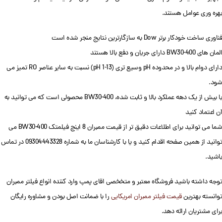
بهره وری عوامل هستند.
فناوری ساخت خودکار برتر Dow به سازگارترین نتایج منجر شده است
المان های BW30-400 دارای جریان و دفع بالا هستند
دارای دوام بالا و در محدوده pH وسیع تری (pH 1-13) نسبت به سایر عناصر RO تمیز می
شود.
با بیش از یک دهه عملکرد بالا و ثابت شده، BW30-400 محصولی است که می توانید به
آن اعتماد کنید
شما می توانید برای اطلاعات دقیق تر از قیمت ممبران 8 اینچ فیلمتک BW30-400 می
توانید از همین صفحه اقدام کنید و یا با کارشناسان ما به شماره 09304443328 در تماس
باشید.
توجه داشته باشید فروشگاه معتبر و متخخصی اقای پمپ وارد کننده انواع فیلتر ممبران
توانسته بهترین
قیمت فیلتر ممبران امریکایی
را با ضمانت اصل بودن و مشاوره رایگان
برای مشتریان ارائه دهد.