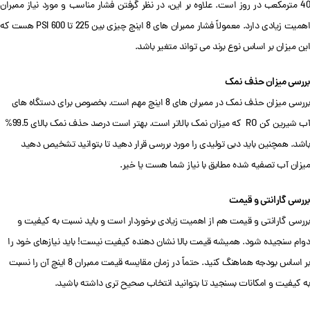
40 مترمکعب در روز است. علاوه بر این، در نظر گرفتن فشار مناسب و مورد نیاز ممبران
اهمیت زیادی دارد. معمولاً فشار ممبران های 8 اینچ چیزی بین 225 تا 600 PSI هست که
این میزان بر اساس نوع برند می تواند متغیر باشد.
بررسی میزان حذف نمک
بررسی میزان حذف نمک در ممبران های 8 اینچ مهم است. بخصوص برای دستگاه های
آب شیرین کن RO که میزان نمک بالاتر است. بهتر است درصد حذف نمک بالای 99.5%
باشد. همچنین باید دبی تولیدی را مورد بررسی قرار دهید تا بتوانید تشخیص دهید
میزان آب تصفیه شده مطابق با نیاز شما هست یا خیر.
بررسی گارانتی و قیمت
بررسی گارانتی و قیمت هم از اهمیت زیادی برخوردار است و باید نسبت به کیفیت و
دوام سنجیده شود. همیشه قیمت بالا نشان دهنده کیفیت نیست! باید نیازهای خود را
بر اساس بودجه هماهنگ کنید. حتماً در زمان مقایسه قیمت ممبران 8 اینچ آن را نسبت
به کیفیت و امکانات بسنجید تا بتوانید انتخاب صحیح تری داشته باشید.