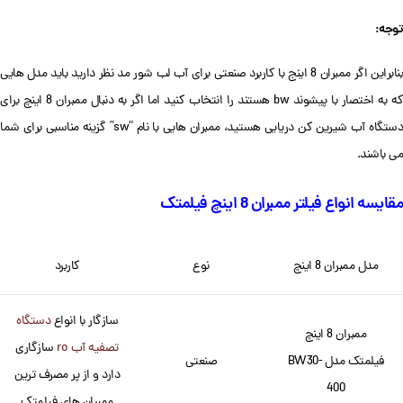
توجه:
بنابراین اگر ممبران 8 اینج با کاربرد صنعتی برای آب لب شور مد نظر دارید باید مدل هایی
که به اختصار با پیشوند bw هستند را انتخاب کنید اما اگر به دنبال ممبران 8 اینچ برای
دستگاه آب شیرین کن دریایی هستید، ممبران هایی با نام “sw” گزینه مناسبی برای شما
می باشند.
مقایسه انواع فیلتر ممبران 8 اینچ فیلمتک
مدل ممبران 8 اینچ
نوع
کاربرد
سازگار با انواع
دستگاه
ممبران 8 اینچ
تصفیه آب ro
سازگاری
فیلمتک مدل BW30-
صنعتی
دارد و از پر مصرف ترین
400
ممبران های فیلمتک