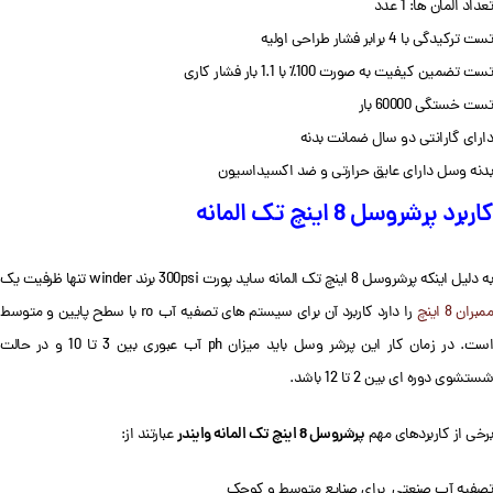
تعداد المان ها: 1 عدد
تست ترکیدگی با 4 برابر فشار طراحی اولیه
تست تضمین کیفیت به صورت 100٪ با 1.1 بار فشار کاری
تست خستگی 60000 بار
دارای گارانتی دو سال ضمانت بدنه
بدنه وسل دارای عایق حرارتی و ضد اکسیداسیون
کاربرد پرشروسل 8 اینچ تک المانه
ه دلیل اینکه پرشروسل 8 اینچ تک المانه ساید پورت 300psi برند winder تنها ظرفیت یک
مبران 8 اینچ
را دارد کاربرد آن برای سیستم های تصفیه آب ro با سطح پایین و متوسط
است. در زمان کار این پرشر وسل باید میزان ph آب عبوری بین 3 تا 10 و در حالت
شستشوی دوره ای بین 2 تا 12 باشد.
پرشروسل 8 اینچ تک المانه وایندر
برخی از کاربردهای مهم
عبارتند از:
تصفیه آب صنعتی برای صنایع متوسط و کوچک