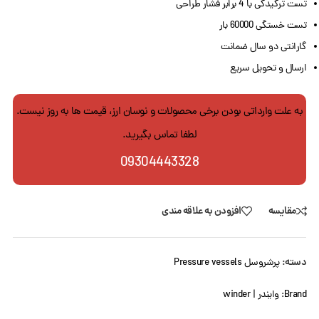
تست ترکیدگی با 4 برابر فشار طراحی
تست خستگی 60000 بار
گارانتی دو سال ضمانت
ارسال و تحویل سریع
به علت وارداتی بودن برخی محصولات و نوسان ارز، قیمت ها به روز نیست.
لطفا تماس بگیرید.
09304443328
مقایسه
افزودن به علاقه مندی
دسته:
پرشروسل Pressure vessels
Brand:
وایندر | winder