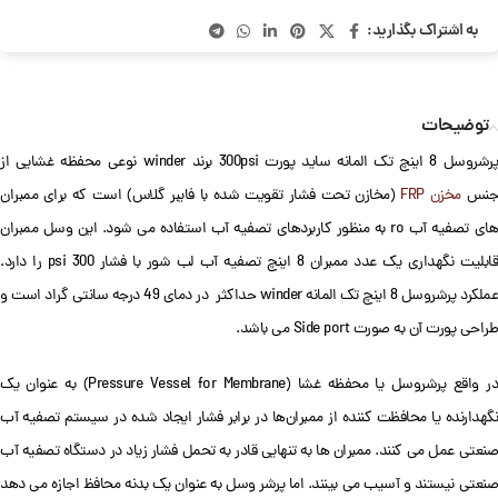
به اشتراک بگذارید:
توضیحات
پرشروسل 8 اینچ تک المانه ساید پورت 300psi برند winder نوعی محفظه غشایی از
نس
مخزن FRP
(مخازن تحت فشار تقویت شده با فایبر گلاس) است که برای ممبران
های تصفیه آب ro به منظور کاربردهای تصفیه آب استفاده می شود. این وسل ممبران
قابلیت نگهداری یک عدد ممبران 8 اینچ تصفیه آب لب شور با فشار 300 psi را دارد.
عملکرد پرشروسل 8 اینچ تک المانه winder حداکثر در دمای 49 درجه سانتی گراد است و
طراحی پورت آن به صورت Side port می باشد.
در واقع پرشروسل یا محفظه غشا (Pressure Vessel for Membrane) به عنوان یک
نگهدارنده یا محافظت کننده از ممبران‌ها در برابر فشار ایجاد شده در سیستم تصفیه آب
صنعتی عمل می کنند. ممبران ها به تنهایی قادر به تحمل فشار زیاد در دستگاه تصفیه آب
صنعتی نیستند و آسیب می بینند. اما پرشر وسل به عنوان یک بدنه محافظ اجازه می دهد