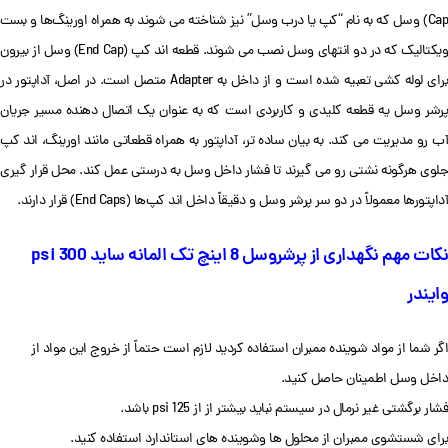
Cap) وسل که به نام “کپ یا درب وسل” نیز شناخته می شوند به همراه اورینگ‌ها و بست
ویکتالیک که در دو انتهای وسل نصب می شوند. قطعه اند کپ (End Cap) وسل از بیرون
برای لوله کشی تعبیه شده است و از داخل به Adapter متصل است. در اصل، آداپتور در
پرشر وسل یه قطعه کلیدی و کاربردی است که به عنوان یک اتصال‌ دهنده مسیر جریان
آب رو مدیریت می کند. به بیان ساده تر، آداپتور به همراه قطعاتی مانند اورینگ‌، اند کپ
جلوی هرگونه نشتی رو می گیرند تا فشار داخل وسل به درستی عمل کند. محل قرار گیری
آداپتورها معمولاً در دو سر پرشر وسل و دقیقاً داخل اند کپ‌ها (End Caps) قرار دارند.
نکات مهم نگهداری از پرشروسل 8 اینچ تک المانه ساید 300 psi
وایندر
اگر شما از مواد شوینده ممبران استفاده کردید لازم است حتماً از خروج این مواد از
داخل وسل اطمینان حاصل کنید.
فشار برگشتی غیر نرمال در سیستم نباید بیشتر از از 125 psi باشد.
برای شستشوی ممبران از محلول ها وشوینده های استاندارد استفاده کنید.