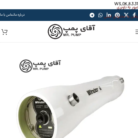
WS_OK_8.3.31
عبور به ناوبری
درباره ما
تماس با ما
رفتن به محتوای اصلی