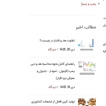
پمپ و پمپاژ
ت.
یل
مطالب اخیر
تفاوت هد و فشار در چیست؟
ای
دی 20, 1403
۱ دیدگاه
ره
راهنمای کامل نحوه محاسبه هد و دبی
پمپ (فرمول – نمودار – جدول و
معرفی نرم افزار)
دی 19, 1403
۱ دیدگاه
تولید کربن فعال از ضایعات کشاورزی