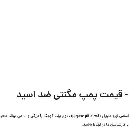
 قیمت پمپ مگنتی ضد اسید
توجه داشته باشید قیمت پمپ ضد اسید کوچک یا قیمت پمپ مگنتی ضد اسید بر اساس نوع متریال (pp-pvc- ptfe-pvdf) ، نوع برند، کوچک یا بزرگی و ... می تواند متغی
کارشناسان ما در ارتباط باشید.