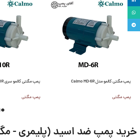
لینکدین
واتساپ
تلگرام
پمپ مگنتی کالمو مدل Calmo MD-6R
پمپ مگنتی کالمو سری Calmo MD-10R
پمپ مگنتی
پمپ مگنتی
خرید پمپ ضد اسید (پلیمری - مگ