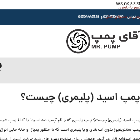
WS_OK_8.3.31
عبور به ناوبری
رفتن به محتوای اصلی
اس : 91304080-021 و 09304443328
پ
پمپ اسید (پلیمری) چیست؟
پمپ اسید (پلیمری) چیست؟ پمپ پلیمری که با نام “پمپ ضد اسید” یا “غلط پمپ شیمیا
پمپ سانتریفیوژ بدون آب بندی و یا پلیمری است که به منظور پمپاژ و جابه جایی انواع