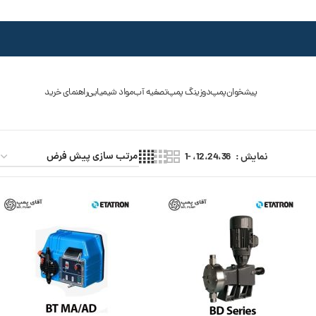
پیشخوان
پمپ
دوزینگ پمپ
تصفیه آب
مواد شیمیایی
راهنمای خرید
نمایش
12،24،36، -1