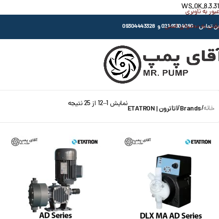
WS_OK_8.3.31
عبور به ناوبری
رفتن به محتوای اصلی
اس : 91304080-021 و 09304443328
نمایش 1–12 از 25 نتیجه
خانه
/
Brands
/
اتاترون | ETATRON