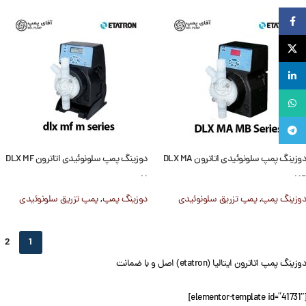
Facebook
X
لینکدین
واتساپ
تلگرام
دوزینگ پمپ سلونوئیدی اتاترون DLX MA
دوزینگ پمپ سلونوئیدی اتاترون DLX MF
M
MB
دوزینگ پمپ
,
پمپ تزریق سلونوئیدی
دوزینگ پمپ
,
پمپ تزریق سلونوئیدی
2
1
دوزینگ پمپ اتاترون ایتالیا (etatron) اصل و با ضمانت
[elementor-template id=”41731″]