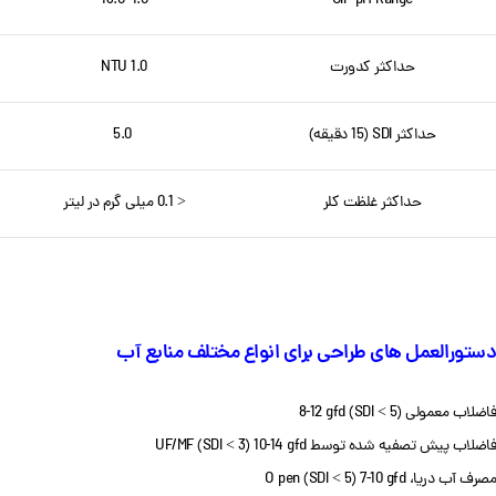
1.0–13.0
CIP pH Range
حداکثر کدورت
1.0 NTU
حداکثر SDI (15 دقیقه)
5.0
حداکثر غلظت کلر
< 0.1 میلی گرم در لیتر
دستورالعمل های طراحی برای انواع مختلف منابع آب
فاضلاب معمولی (SDI < 5) 8-12 gfd
فاضلاب پیش تصفیه شده توسط UF/MF (SDI < 3) 10-14 gfd
مصرف آب دریا، O pen (SDI < 5) 7-10 gfd