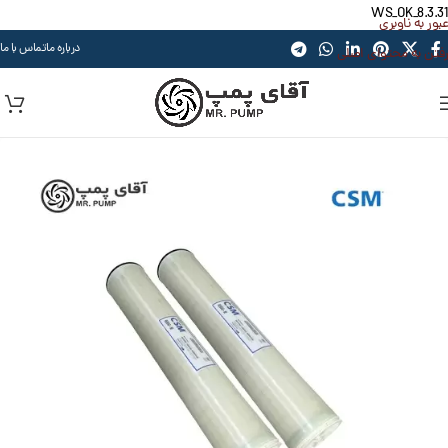
WS_OK_8.3.31
عبور به ناوبری
درباره ما
تماس با ما
رفتن به محتوای اصلی