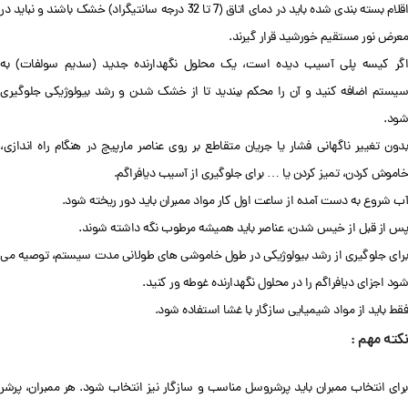
اقلام بسته بندی شده باید در دمای اتاق (7 تا 32 درجه سانتیگراد) خشک باشند و نباید در
معرض نور مستقیم خورشید قرار گیرند.
اگر کیسه پلی آسیب دیده است، یک محلول نگهدارنده جدید (سدیم سولفات) به
سیستم اضافه کنید و آن را محکم ببندید تا از خشک شدن و رشد بیولوژیکی جلوگیری
شود.
بدون تغییر ناگهانی فشار یا جریان متقاطع بر روی عناصر مارپیچ در هنگام راه اندازی،
خاموش کردن، تمیز کردن یا … برای جلوگیری از آسیب دیافراگم.
آب شروع به دست آمده از ساعت اول کار مواد ممبران باید دور ریخته شود.
پس از قبل از خیس شدن، عناصر باید همیشه مرطوب نگه داشته شوند.
برای جلوگیری از رشد بیولوژیکی در طول خاموشی های طولانی مدت سیستم، توصیه می
شود اجزای دیافراگم را در محلول نگهدارنده غوطه ور کنید.
فقط باید از مواد شیمیایی سازگار با غشا استفاده شود.
نکته مهم :
برای انتخاب ممبران باید پرشروسل مناسب و سازگار نیز انتخاب شود. هر ممبران، پرشر