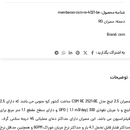
شناسه محصول:
memberan-csm-re-4021-be
دسته:
ممبران RO
Brand:
csm
به اشتراک بگذارید:
توضیحات
ممبران 2.5 اینچ مدل CSM RE 2521-BE ساخت کشور کره جنوبی می باشد که دارای 2.5
اینچ و با جریان نفوذی 300 GPD ( 1.1 m3/day) و دارای سطح مقطع 1.1 متر مربع برای
فیلتراسیون می باشد. این ممبران دارای حداکثر دمای عملیاتی 45 درجه سانتی گراد،
حداکثر فشار قابل تحمل 4.1 بار و حداکثر نرخ جریان خوراک 6GPM و همچنین حداقل نرخ