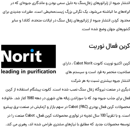
انتشار جیوه از ژنراتورهای زغال‌سنگ به دلیل سمی بودن و ماندگاری جیوه‌ای که در
آبراه‌های ما انباشته می‌شود، یک نگرانی بزرگ زیست‌محیطی است. مقررات جدیدی برای
محدود کردن انتشار جیوه از ژنراتورهای زغال سنگ در ایالات متحده، کانادا و سایر
کشورهای جهان وضع شده است.
کربن فعال نوریت
کربن اکتیو نوریت کابوت Cabot Norit ، دارای
صلاحیت منحصر به فرد است و سیستم های
انتشار جیوه بیشتری نسبت به هر شرکت
دیگری در صنعت نیروگاه زغال سنگ نصب شده است. کابوت پیشگام استفاده از کربن
فعال برای جذب جیوه بود که با سوزاندن زباله های شهری در دهه 1980 آغاز شد. خانواده
محصولات کربن فعال پودری (PAC) Cabot در سهم بازار و آزمایش در صنعت برق پیشرو
است. و با تقریباً 100 سال تجربه در نوآوری محصولات کربن فعال، Cabot صنعت را در
توسعه محصولات جدید که مطابق با نیازهای مشتری طراحی شده اند، رهبری می کند.