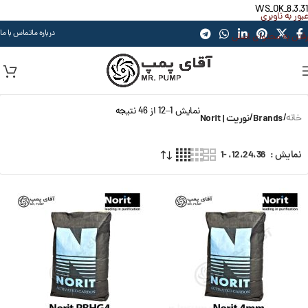
WS_OK_8.3.31
عبور به ناوبری
درباره ما
تماس با ما
رفتن به محتوای اصلی
نمایش 1–12 از 46 نتیجه
خانه
/
Brands
/
نوریت | Norit
نمایش
12،24،36، -1