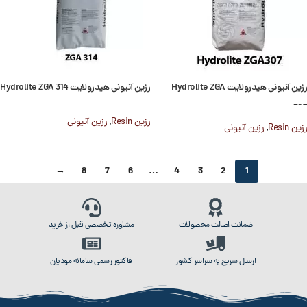
رزین آنیونی هیدرولایت Hydrolite ZGA
رزین آنیونی هیدرولایت Hydrolite ZGA 314
307
رزین Resin
,
رزین آنیونی
رزین Resin
,
رزین آنیونی
→
8
7
6
…
4
3
2
1
ضمانت اصالت محصولات
مشاوره تخصصی قبل از خرید
ارسال سریع به سراسر کشور
فاکتور رسمی سامانه مودیان