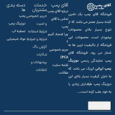
آقای پمپ
خدمات
دسته بندی
مشتریان
ها
درباره آقای پمپ
فروشگاه آقای پمپ یک تامین
حریم خصوصی
پمپ
تماس با آقای
کننده بسیار معتبر می باشد که از
و امنیت
دوزینگ پمپ
پمپ
تنوع بسیار بالای محصولات
شرایط استفاده
تصفیه آب
چرا اعتماد کنیم
برخوردار است. محصولات این
شرایط و ضوابط
مواد شیمیایی
؟
فروشگاه از باکیفیت ترین ها به
گزارش باگ
حریم خصوصی
شمار می رود. فروشگاه آقای
شکایات
DMCA
دوزینگ
پمپ نمایندگی رسمی
پیشنهادات و
نقشه سایت
پمپ ایرانی
آیریک می باشد که
انتقادات
مقالات
به دلیل کیفیت بسیار بالای این
دوزینگ پمپ طرفداران زیادی را
به خود جلب کرده است.
...
نمایش بیشتر