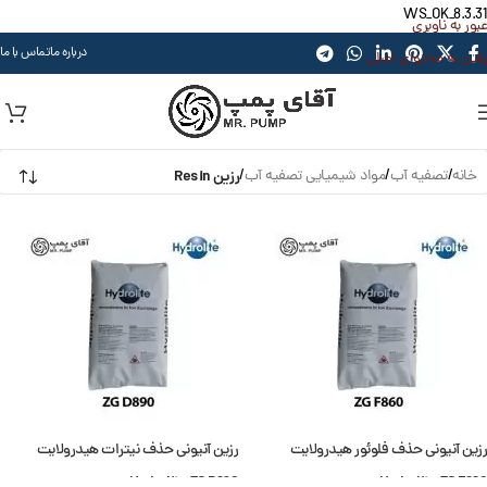
WS_OK_8.3.31
عبور به ناوبری
درباره ما
تماس با ما
رفتن به محتوای اصلی
خانه
/
تصفیه آب
/
مواد شیمیایی تصفیه آب
/
رزین Resin
رزین آنیونی حذف فلوئور هیدرولایت
رزین آنیونی حذف نیترات هیدرولایت
Hydrolite ZG D890
Hydrolite ZG F860