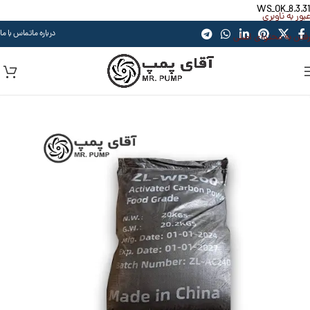
WS_OK_8.3.31
عبور به ناوبری
درباره ما
تماس با ما
رفتن به محتوای اصلی