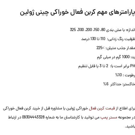
پارامترهای مهم کربن فعال خوراکی چینی ژولین
اندازه: با مش بندی 80، 150، 200، 300، 325
ظرفیت رنگ زدایی: 110 تا 130 درصد
مقدار جذب متیلن: >225
ید: 1000 گرم در میلی گرم
PH برابر است با: 2 تا 3 یا قابل تنظیم
رطوبت : 10%
خاکستر: حداکثر 6%
برای اطلاع از
قیمت کربن فعال
خوراکی ژولین یا مشاوره قبل از خرید کربن فعال خوراکی
در مجموعه
مستر پمپ
می توانید با کارشناسان ما به شماره 09304443328 در ارتباط
باشید.