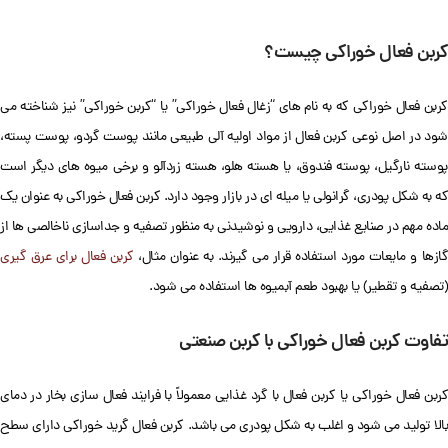
کربن فعال خوراکی چیست؟
کربن فعال خوراکی که به نام های “زغال فعال خوراکی” یا “کربن خوراکی” نیز شناخته می
شود در اصل نوعی کربن فعال از مواد اولیه آلی طبیعی مانند پوست گردو، پوست پسته،
پوسته نارگیل، پوسته فندوق، یا هسته هلو، هسته زردآلو و برخی میوه های دیگر است
که به شکل پودری، گرانولی یا میله ای در بازار وجود دارد. کربن فعال خوراکی به عنوان یک
ماده مهم در صنایع غذایی، دارویی و نوشیدنی به منظور تصفیه و جداسازی ناخالصی ها از
ازها و مایعات مورد استفاده قرار می گیرند. به عنوان مثال،
کربن فعال برای عرق گیری
(تصفیه و تقطیر) یا بهبود طعم آبمیوه ها استفاده می شود.
تفاوت کربن فعال خوراکی با کربن صنعتی
کربن فعال خوراکی یا کربن فعال با گرد غذایی معمولاً با فرایند فعال سازی بخار در دمای
بالا تولید می شود و اغلب به شکل پودری می باشد. کربن فعال گرید خوراکی دارای سطح