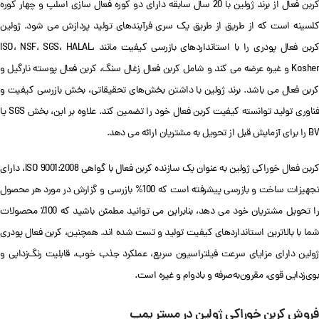
کربن فعال از برند ژولین با 20 سال سابقه دارای دو کوره فعال سازی اسلپ و چهار کوره
کلسینه است که از طریق از طریق یک سری فرآیندهای تولید پردازش می شود. ژولین
کربن فعال پودری را با استانداردهای بازرسی کیفیت مانند ISO، NSF، SGS، HALAL،
Kosher و غیره عرضه می کند و شامل کربن فعال زغال سنگ، کربن فعال پوسته نارگیل و
کربن فعال می باشد. برند ژولین با داشتن بخش‌های تحقیقاتی، بخش بازرسی کیفیت و
فناوری تولید توانسته کیفیت کربن فعال خود را تضمین کند. علاوه بر این، بخش SGS یا
BV را برای آزمایش قبل از تحویل به مشتریان ارائه می دهد.
کربن فعال خوراکی ژولین به عنوان یک سازنده کربن فعال با گواهی ISO 9001:2008، دارای
تجهیزات ساخت و بازرسی پیشرفته است که 100% بازرسی و گزارش در مورد هر محصول
را تحویل مشتریان خود می دهد، بنابراین می توانید مطمئن باشید که 100٪ محصولات
شما با بالاترین استانداردهای کیفیت تولید و تست شده اند. همچنین، کربن فعال پودری
ژولین دارای مزایای سرعت فیلتراسیون سریع، عملکرد جذب خوب، قابلیت رنگ‌زدایی و
بوی‌زدایی قوی، مقرون‌به‌صرفه و بادوام و غیره است.
فروش کربن خوراکی ژولین در مستر پمپ