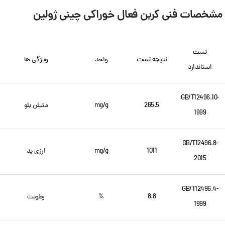
مشخصات فنی کربن فعال خوراکی چینی ژولین
تست
نتیجه تست
واحد
ویژگی ها
استاندارد
GB/T12496.10-
265.5
mg/g
متیلن بلو
1999
GB/T12496.8-
1011
mg/g
ارزی ید
2015
GB/T12496.4-
8.8
%
رطوبت
1999