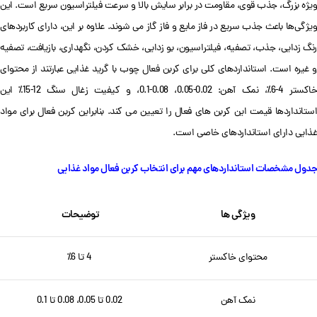
ویژه بزرگ، جذب قوی، مقاومت در برابر سایش بالا و سرعت فیلتراسیون سریع است. این
ویژگی‌ها باعث جذب سریع در فاز مایع و فاز گاز می شوند. علاوه بر این، دارای کاربردهای
رنگ زدایی، جذب، تصفیه، فیلتراسیون، بو زدایی، خشک کردن، نگهداری، بازیافت، تصفیه
و غیره است. استانداردهای کلی برای کربن فعال چوب با گرید غذایی عبارتند از محتوای
خاکستر 4-6٪، نمک آهن: 0.02-0.05، 0.08-0.1، و کیفیت زغال سنگ 12-15٪ این
استانداردها قیمت این کربن های فعال را تعیین می کند. بنابراین کربن فعال برای مواد
غذایی دارای استانداردهای خاصی است.
جدول مشخصات استانداردهای مهم برای انتخاب کربن فعال مواد غذایی
ویژگی ها
توضیحات
محتوای خاکستر
4 تا 6٪
نمک آهن
0.02 تا 0.05، 0.08 تا 0.1