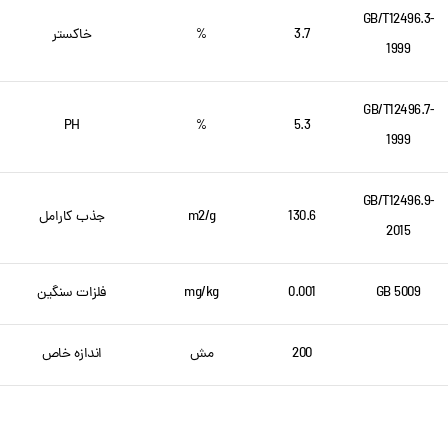
GB/T12496.3-
3.7
%
خاکستر
1999
GB/T12496.7-
PH
%
5.3
1999
GB/T12496.9-
130.6
m2/g
جذب کارامل
2015
GB 5009
0.001
mg/kg
فلزات سنگین
200
مش
اندازه خاص