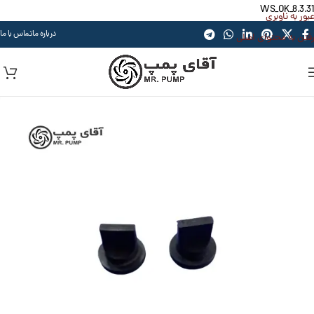
WS_OK_8.3.31
عبور به ناوبری
درباره ما
تماس با ما
رفتن به محتوای اصلی