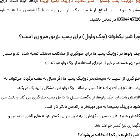
لو دوزینگ پمپ جسکو
–
شیر یکطرفه دوزینگ پمپ آیریک
فراهم کرده است. برای
مشاوره خرید و یا اطلاع از قیمت چک ولو می توانید با کارشناسان ما به شماره
09304443328 در تماس باشید.
چرا شیر یکطرفه (چک ولول) برای پمپ تزریق ضروری است؟
چک ولوها در دوزینگ پمپ ها برای جلوگیری از مشکلات مختلف تعبیه شده اند و بسیار
ضروری هستند. برخی از مزایای استفاده از چک ولو عبارتند از:
جلوگیری از آسیب به سیستم:در دوزینگ پمپ ها اگر سیال به عقب برگردد، می‌تواند به
پمپ‌ها، تجهیزات و لوله‌ها آسیب برساند. چک ولو این مشکل را برطرف می‌کند.
افزایش راندمان :چک ولوها، از برگشت سیال به داخل پمپ جلوگیری می کند و باعث می
شود دوزینگ پمپ‌ها به طور بهینه‌تر با راندمان بالاتر کار کنند.
کاهش هزینه های تعمیر و نگهداری: به دلیل خرابی کمتر هزینه های ناشی از تعمیر و
نگهداری نیز کمتر خواهد شد.
شیر یکطرفه در کجا استفاده می‌شوند؟