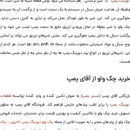
وزینگ پمپ
” یا “شیر برگشتی” هم شناخته می شود نوعی قطعه شبیه به شیر است که
وظیفه آن هدایت جریان سیال در سیستم به یک سمت است و از برگشت آن به سیستم
جلوگیری می کند. این شیر به طور خودکار عمل می‌کند و نیازی به کنترل دستی ندارد.
چک ولو یا شیر یطرفه در محل ورودی تزریق مایع به سمت پمپ نصب می شود و از
برگشت سیال به داخل پمپ جلوگیری می کند. جنس شیرهای تزریق می تواند بر اساس
نوع سیال و مواد شیمیایی متفاوت باشد از جمله pp، pvc، pvdf، ss است. هر کدام از
این شیرهای تزریق در انواع برند دوزینگ پمپ ها چه از نظر سایز چه از نظر جنس مختلف
هستند.
خرید چک ولو از آقای پمپ
ازرگانی آقای پمپ (
مستر پمپ
) به عنوان تأمین کننده و وارد کننده توانسته
قطعات
وزینگ پمپ
را برای اغلب برندهای خارجی فراهم کند. فروشگاه آقای پمپ به منظور
تسهیل خرید چک ولو با بالاترین کیفیت و بهترین قیمت برای مشتریان، خدمات فروش
ک ولو از برندهای معتبر را به صورت انلاین از جمله
چک ولو دوزینگ پمپ اتاترون
–
چک