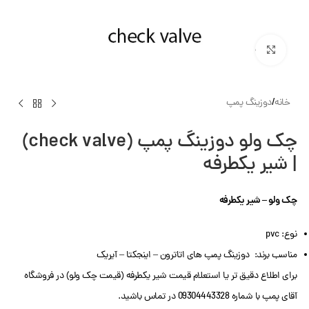
بزرگنمایی تصویر
خانه
/
دوزینگ پمپ
چک ولو دوزینگ پمپ (check valve)
| شیر یکطرفه
چک ولو – شیر یکطرفه
نوع: pvc
مناسب برند: دوزینگ پمپ های اتاترون – اینجکتا – آیریک
برای اطلاع دقیق تر یا استعلام قیمت شیر یکطرفه (قیمت چک ولو) در فروشگاه
آقای پمپ با شماره 09304443328 در تماس باشید.