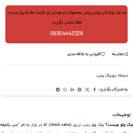
به علت وارداتی بودن برخی محصولات و نوسان ارز، قیمت ها به روز نیست.
لطفا تماس بگیرید.
09304443328
مقایسه
افزودن به علاقه مندی
دسته:
دوزینگ پمپ
به اشتراک بگذارید:
توضیحات
ک ولو چیست؟
چک ولو
پمپ تزریق
(check valve) که در بازار به نام “شیر یکطرفه