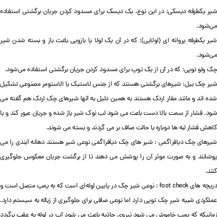
شیر یکطرفه دیسکی: در این نوع، یک دیسک برای مسدود کردن جریان برگشتی استفاده
می‌شود.
شیر یکطرفه پروانه ای (لولایی): که در آن یک لولا یا بازویی باعث باز و بسته شدن شیر
می‌شود.
چک ولو توپی: که در آن از یک توپ برای مسدود کردن جریان برگشتی استفاده می‌شود.
شیر چک بیل: شیرهای برگشتی هستند که از جنس لاستیک یا الاستومر مصنوعی تشکیل
شده اند و مانند مقار اردک هستند به همین دلیل به آنها شیرهای چک اردک هم گفته می
شود. فشار از سمت بالا دست باعث می شود لب نوک شیر باز شده و جریان عبور کند و با
کاهش فشار لبه ها دوباره با حالت صاف بر می گردند و بسته می شوند.
شیرهای چک دیافراگمی : شیر های چک دیافراگمی نوعی شیر هستند دهانه آبندی را می
پوشانند و به صورت موثر آن را پوشش می دهند تا از برگشت جریان معکوس جلوگیری
کنند.
دریچه های foot check : نوعی شیر چک در پایین لوله‌ای است که به پمپ متصل است و
عملکردی شبیه شیر چک توپی دارد اما نوعی صافی برای جلوگیری از زباله به سیستم دارد.
زمانیکه که پمپ خاموش می شود نیروی جاذبه باعث می شود آب در لوله به عقب برگردد