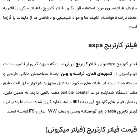
نیازهای فیلتراسیون مورد استفاده قرار بگیرد. فیلتر کارتریج یا فیلتر میکرونی قادر به
حذف ذرات ناخواسته، آلاینده ها و مواد شیمیایی و ناخالصی ها از مایعات یا گازها
است.
فیلتر کارتریج aspa
فیلتر کارتریج ایرانی
فیلتر کارتریج aspa نوعی
است که با بهره گیری از فناوری صنعت
کشورهای آلمان، فرانسه و چین
فیلتراسیون از
توسط متخصصان داخلی طراحی و
ساخته شده است. این فیلتر های میکرونی به دلیل مجهز به لابراتوار و ابزارآلات دقیق
مانند دستگاه شمارنده ذرات particle counter دقت بالایی دارند. به همین دلیل،
راندمان فیلتر های کارتریج این برند تا 90 درصد اندازه گیری شده است. علاوه بر این،
فیلتر کارتریج aspa دارای گواهینامه رسمی و معتبر IWW آلمان و IFS فرانسه است.
قیمت فیلتر کارتریج (فیلتر میکرونی)