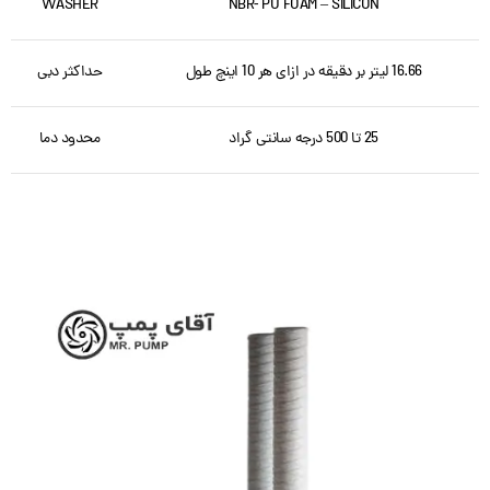
WASHER
NBR- PU FOAM – SILICON
16.66 لیتر بر دقیقه در ازای هر 10 اینچ طول
حداکثر دبی
25 تا 500 درجه سانتی گراد
محدود دما