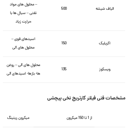
– محلول های مواد
الیاف شیشه
500
نفتی – سیال ها با
حرارت زیاد
اسیدهای قوی –
اکریلیک
150
محلول های آلی
محلول های آلی – روغن
ویسکوز
135
ها- بازها- اسیدهای آلی
مشخصات فنی فیلتر کارتریج نخی پیچشی
از 1 تا 150 میکرون
میکرون ریتینگ