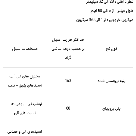
قطر داخلی : 28 الی 32 میلیمتر
طول فیلتر : از 5 الی 60 اینچ
میکرون خروجی : از 1 الی 150 میکرون
حداکثر حرارت سیال
نوع نخ
بر حسب درجه سانتی
مشخصات سیال
گراد
محلول های آلی- آب
پنبه پروسس شده
150
اسیدهای رقیق – نفت
نوشیدنی – روغن ها –
پلی پروپیلن
80
اسید های آلی
اسیدهای آلی و معدنی