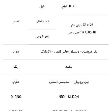
5 تا 60 اینچ
طول
قطر داخلی
ابعاد
28 تا 32 میلی متر
61 -63 یا 114 میلی متر
قطر خارجی
پلی پروپیلن – ویسکوز- فایبر گلاس – اکریلیک
مواد
سفید
رنگ
پلی پروپیلن – استینلس استیل
مغزی
O- RING
NBR – SILICON