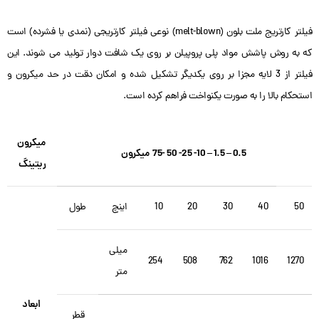
فیلتر کارتریج ملت بلون (melt-blown) نوعی فیلتر کارتریجی (نمدی یا فشرده) است
که به روش پاشش مواد پلی پروپیلن بر روی یک شافت دوار تولید می شوند. این
فیلتر از 3 لایه مجزا بر روی یکدیگر تشکیل شده و امکان دقت در حد میکرون و
استحکام بالا را به صورت یکنواخت فراهم کرده است.
میکرون
0.5 – 1.5 – 10- 25- 50 -75 میکرون
ریتینگ
50
40
30
20
10
اینچ
طول
میلی
254
508
762
1016
1270
متر
ابعاد
قطر