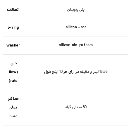
پلی پروپیلن
اتصالات
o- ring
silicon – nbr
washer
silicon- nbr- pu foam
دبی
16.66 لیتر بر دقیقه در ازای هر 10 اینچ طول
(flow
rate)
حداکثر
80 سانتی گراد
دمای
مفید