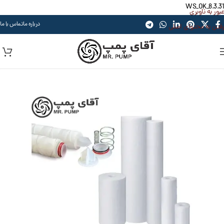
WS_OK_8.3.31
عبور به ناوبری
درباره ما
تماس با ما
رفتن به محتوای اصلی