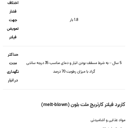
اختلاف
فشار
1.8 بار
جهت
تعویض
فیلتر
حداکثر
5 سال – به شرط مسقف بودن انبار و دمای مناسب 35 درجه سانتی
مدت
گراد با میزان رطوبت 70 درصد
نگهداری
در انبار
کاربرد فیلتر کارتریج ملت بلون (melt-blown)
مواد غذایی و آشامیدنی