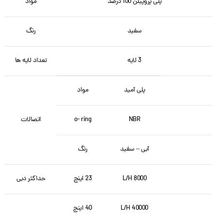
پلی پروپیلن 100 درصد
مواد
سفید
رنگ
3 لایه
تعداد لایه ها
پلی آمید
مواد
NBR
o- ring
اتصالات
آبی – سفید
رنگ
8000 L/H
23 اینچ
حداکثر دبی
40000 L/H
40 اینچ