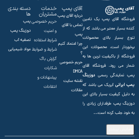
آقای پمپ
خدمات
دسته بندی
مشتریان
ها
درباره آقای پمپ
فروشگاه آقای پمپ یک تامین
حریم خصوصی
پمپ
تماس با آقای
کننده بسیار معتبر می باشد که از
و امنیت
دوزینگ پمپ
پمپ
تنوع بسیار بالای محصولات
شرایط استفاده
تصفیه آب
چرا اعتماد کنیم
برخوردار است. محصولات این
شرایط و ضوابط
مواد شیمیایی
؟
فروشگاه از باکیفیت ترین ها به
گزارش باگ
حریم خصوصی
شمار می رود. فروشگاه آقای
شکایات
DMCA
دوزینگ
پمپ نمایندگی رسمی
پیشنهادات و
نقشه سایت
پمپ ایرانی
آیریک می باشد که
انتقادات
مقالات
به دلیل کیفیت بسیار بالای این
دوزینگ پمپ طرفداران زیادی را
به خود جلب کرده است.
...
نمایش بیشتر