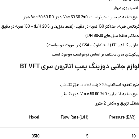
نصب روی دیوار
منبع تغذیه در صورت درخواست: 240 Vac 50-60 هرتز. 110 Vac 50-60 هرتز
فرکانس ضربه: حداکثر 160 ضربه در دقیقه (فقط مدل‌های 5-20 L/H) – 180 ضربه در دقیق
حداکثر (فقط مدل‌های 30-80 L/H)
دارای گواهی CE (استاندارد) و CSA (در صورت درخواست)
پیکربندی های مختلف بر اساس درخواست موجود است
لوازم جانبی دوزینگ پمپ اتاترون سری BT VFT
منبع تغذیه استاندارد:230 ولت a.c.50 هرتز تک فاز.
منبع تغذیه اختیاری: 240 V a.c.50-60 هرتز تک فاز
شلنگ تزریق و مکش 2 متری
Model
Flow Rate (L/H)
Pressure (BAR)
0510
5
10