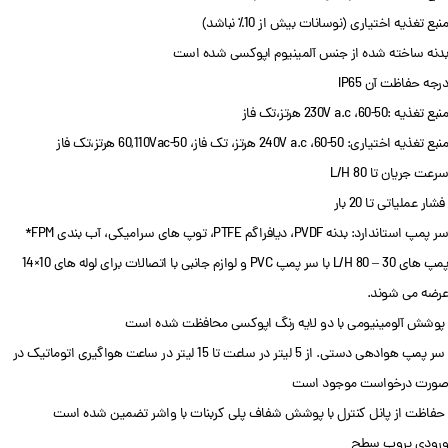
منبع تغذیه اختیاری (نوسانات بیش از 10٪ نباشد)
بدنه ساخته شده از جنس آلمینیوم اپوکسی شده است
درجه حفاظت آن IP65
منبع تغذیه :230V a.c ،60-50 هرتز،تک فاز
منبع تغذیه اختیاری: 240V a.c ،60-50 هرتز، تک فاز، 50-60,110Vac هرتز،تک فاز
سرعت جریان تا 80 L/H
فشار عملیاتی تا 20 بار
سر پمپ استاندارد: بدنه PVDF، دیافراگم PTFE، توپ های سرامیکی، آب بندی FPM*
پمپ های 30 – 80 L/H با سر پمپ PVC و لوازم جانبی با اتصالات برای لوله های 10×14
عرضه می شوند.
پوشش آلومینیومی با دو لایه رنگ اپوکسی محافظت شده است
سر پمپ هوادهی دستی. از 5 لیتر در ساعت تا 15 لیتر در ساعت هواگیری اتوماتیک در
صورت درخواست موجود است
حفاظت از پانل کنترل با پوشش شفاف پلی کربنات با واشر تضمین شده است
ورودی پروب سطح