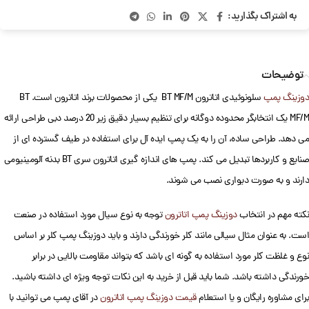
به اشتراک بگذارید:
توضیحات
دوزینگ پمپ
سلونوئیدی اتاترون BT MF/M یکی از محصولات برند اتاترون است. BT
MF/M یک انتخابگر محدوده دوگانه برای تنظیم بسیار دقیق زیر 20 درصد دبی طراحی ارائه
می دهد. طراحی ساده، آن را به یک پمپ ایده آل برای استفاده در طیف گسترده ای از
صنایع و کاربردها تبدیل می کند. پمپ های اندازه گیری اتاترون سری BT بدنه آلومینیومی
دارند و به صورت دیواری نصب می شوند.
نکته مهم در انتخاب
دوزینگ پمپ اتاترون
توجه به نوع سیال مورد استفاده در صنعت
است. به عنوان مثال سیالی مانند کلر خورندگی دارند و باید دوزینگ پمپ کلر بر اساس
نوع و غلظت کلر مورد استفاده به گونه ای باشد که بتواند مقاومت بالایی در برابر
خورندگی داشته باشد. شما باید قبل از خرید به این نکات توجه ویژه ای داشته باشید.
برای مشاوره رایگان و یا استعلام
قیمت دوزینگ پمپ اتاترون
در آقای پمپ می توانید با