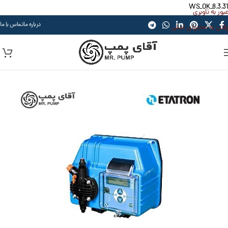
WS_OK_8.3.31
عبور به ناوبری
درباره ما
تماس با ما
رفتن به محتوای اصلی