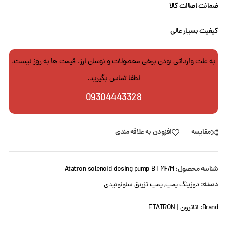
ضمانت اصالت کالا
کیفیت بسیار عالی
به علت وارداتی بودن برخی محصولات و نوسان ارز، قیمت ها به روز نیست.
لطفا تماس بگیرید.
09304443328
مقایسه
افزودن به علاقه مندی
شناسه محصول:
Atatron solenoid dosing pump BT MF/M
دسته:
دوزینگ پمپ
,
پمپ تزریق سلونوئیدی
Brand:
اتاترون | ETATRON