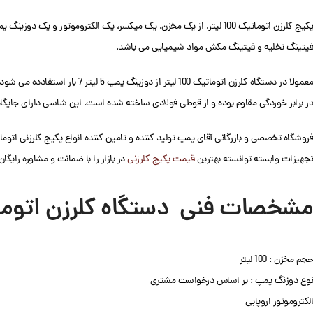
فيتينگ تخليه و فيتينگ مکش مواد شيميايی می باشد.
معمولا در دستگاه کلرزن اتوماتیک 100 لیتر از دوزينگ پمپ 5 لیتر 7 بار استفادده می شود ولی بنا به درخواست مشتری میتوان
در برابر خوردگی مقاوم بوده و از قوطی فولادی ساخته شده است. این شاسی دارای جای
فروشگاه تخصصی و بازرگانی آقای پمپ تولید کننده و تامین کننده انواع پکیج کلرزنی ات
تجهیزات وابسته توانسته بهترین
قیمت پکیج کلرزنی
در بازار را با ضمانت و مشاوره رایگا
مشخصات فنی دستگاه کلرزن اتوماتیک 100
حجم مخزن : 100 لیتر
نوع دوزنگ پمپ : بر اساس درخواست مشتری
الکتروموتور اروپایی