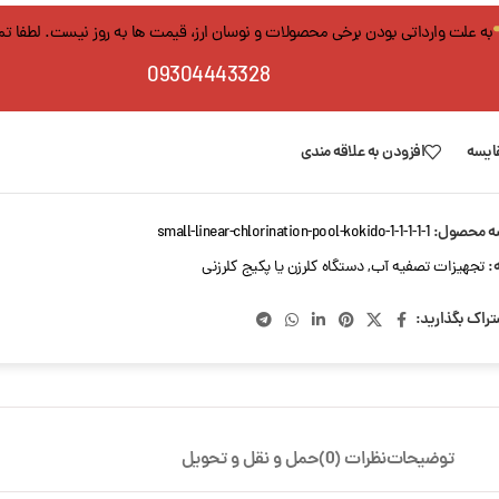
به علت وارداتی بودن برخی محصولات و نوسان ارز، قیمت ها به روز نیست. لطفا ت
09304443328
ایسه
افزودن به علاقه مندی
ه محصول:
small-linear-chlorination-pool-kokido-1-1-1-1-1
:
تجهیزات تصفیه آب
,
دستگاه کلرزن یا پکیج کلرزنی
تراک بگذارید:
توضیحات
نظرات (0)
حمل و نقل و تحویل