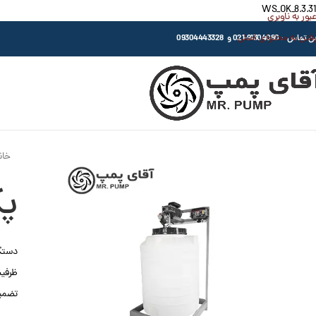
WS_OK_8.3.31
عبور به ناوبری
رفتن به محتوای اصلی
اس : 91304080-021 و 09304443328
خان
پک
دستگاه
ظرفیت: 00
تضمین