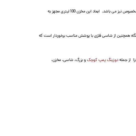
پکیج کلرزن اتوماتیک 100 لیتر، از یک مخزن، یک میکسر، یک الکتروموتور و یک دوزینگ پمپ تشکیل شده است. مخزن این دستگاه از پلی اتيلن ساخته شده است که دارای درب مخصوص نیز می باشد. ابعاد این مخزن 100 ليتری مجهز به
تگاه همچنین از شاسی فلزی با پوشش مناسب برخوردار است که
زا از جمله
دوزینگ پمپ کوچک
و بزرگ، شاسی، مخزن،