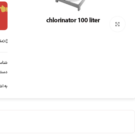
بزرگنمایی تصویر
مق
شناس
دسته
به اش