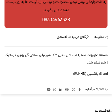
به علت وارداتی بودن برخی محصولات و نوسان ارز، قیمت ها به روز نیست.
لطفا تماس بگیرید.
09304443328
مقایسه
افزودن به علاقه مندی
دسته:
تجهیزات تصفیه آب
,
شیر مخزن frp | شیر برقی سختی گیر رزینی اتوماتیک
| شیر فیلتر شنی
Brand:
رانکسین (RUNXIN)
به اشتراک بگذارید:
توضیحات