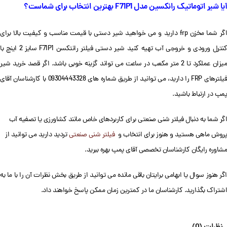
آیا شیر اتوماتیک رانکسین مدل F71P1 بهترین انتخاب برای شماست؟
اگر شما مخزن frp دارید و می خواهید شیر دستی با قیمت مناسب و کیفیت بالا برای
کنترل ورودی و خروجی آب تهیه کنید شیر دستی فیلتر رانتکسن F71P1 سایز 2 اینچ با
میزان عملکرد تا 2 متر مکعب در ساعت می تواند گزینه خوبی باشد. اگر قصد خرید شیر
فیلترهای FRP را دارید، می توانید از طریق شماره های 09304443328 با کارشناسان آقای
پمپ در ارتباط باشید.
اگر شما به دنبال فیلتر شنی صنعتی برای کاربردهای خاص مانند کشاورزی یا تصفیه آب
پروش ماهی هستید و هنوز برای انتخاب و
فیلتر شنی صنعتی
تردید دارید می توانید از
مشاوره رایگان کارشناسان تخصصی آقای پمپ بهره ببرید.
اگر هنوز سوال یا ابهامی برایتان باقی مانده می توانید از طریق بخش نظرات آن را با ما به
اشتراک بگذارید. کارشناسان ما در کمترین زمان ممکن پاسخ خواهند داد.