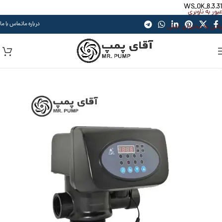
WS_OK_8.3.31
عبور به ناوبری
درباره ما
تماس با ما
رفتن به محتوای اصلی