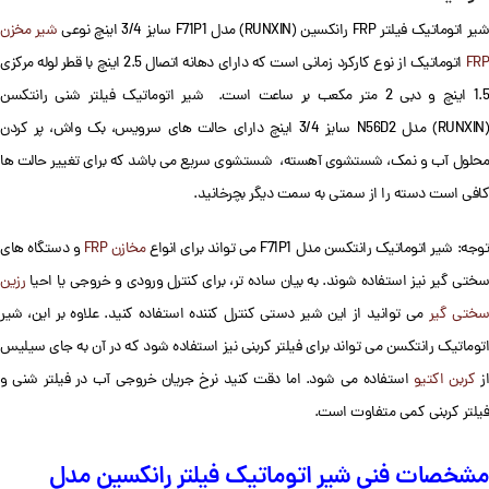
یر اتوماتیک فیلتر FRP رانکسین (RUNXIN) مدل F71P1 سایز 3/4 اینچ نوعی
شیر مخزن
FRP
اتوماتیک از نوع کارکرد زمانی است که دارای دهانه اتصال 2.5 اینچ با قطر لوله مرکزی
1.5 اینچ و دبی 2 متر مکعب بر ساعت است. شیر اتوماتیک فیلتر شنی رانتکسن
(RUNXIN) مدل N56D2 سایز 3/4 اینچ دارای حالت های سرویس، بک واش، پر کردن
محلول آب و نمک، شستشوی آهسته، شستشوی سریع می باشد که برای تغییر حالت ها
کافی است دسته را از سمتی به سمت دیگر بچرخانید.
وجه: شیر اتوماتیک رانتکسن مدل F71P1 می تواند برای انواع
مخازن FRP
و دستگاه های
سختی گیر نیز استفاده شوند. به بیان ساده تر، برای کنترل ورودی و خروجی یا احیا
رزین
ختی گیر
می توانید از این شیر دستی کنترل کننده استفاده کنید. علاوه بر این، شیر
اتوماتیک رانتکسن می تواند برای فیلتر کربنی نیز استفاده شود که در آن به جای سیلیس
از
کربن اکتیو
استفاده می شود. اما دقت کنید نرخ جریان خروجی آب در فیلتر شنی و
فیلتر کربنی کمی متفاوت است.
مشخصات فنی شیر اتوماتیک فیلتر رانکسین مدل