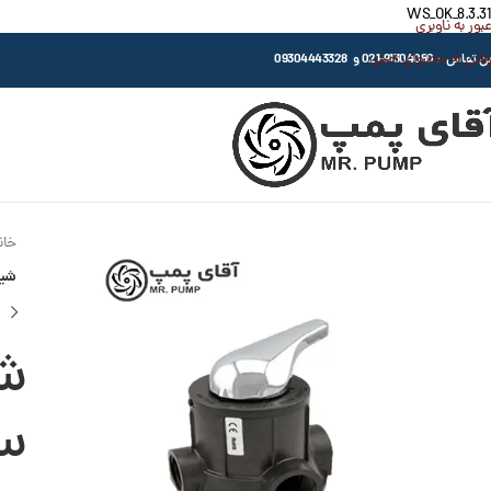
WS_OK_8.3.31
عبور به ناوبری
رفتن به محتوای اصلی
اس : 91304080-021 و 09304443328
خان
شیر د
سای