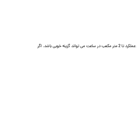
اگر شما مخزن frp دارید و می خواهید شیر دستی با قیمت مناسب و کیفیت بالا برای کنترل ورودی و خروجی آب تهیه کنید شیر دستی فیلتر رانتکسن F56F2 سایز 1 اینچ با میزان عملکرد تا 2 متر مکعب در ساعت می تواند گزینه خوبی باشد. اگر