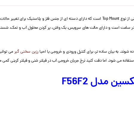
سن (RUNXIN) مدل F56F2 سایز 1 اینچ میزان عملکردش تا 6 متر مکعب در ساعت است و دارای حالت های سرویس، بک واش، پر
رزین سختی گیر
می توانید
تفاده می شود. اما دقت کنید نرخ جریان خروجی آب در فیلتر شنی و فیلتر کربنی کمی
ن مدل F56F2