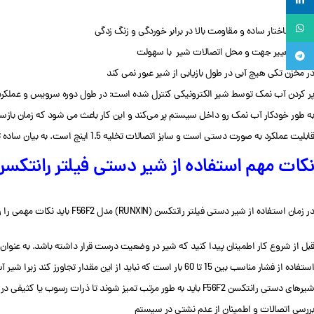
لینکدین
واتساپ
دارای ساختار ساده و مقاومت بالا در برابر خوردگی و زنگ زدگی
امکان تغییر جهت و محل اتصالات شیر با سهولت
تلگرام
در مخزن تکی هیچ آبی در طول بازیابی از شیر عبور نمی کند
پر کردن آب نمک توسط شیر الکترونیکی کنترل شده است: در طول دوره سرویس و عملکرد عا
به طور خودکار آب نمک رو داخل سیستم پر می‌کند و این کار باعث می شود که زمان بازس
قابلیت عملکرد به صورت دستی است و سایز اتصالات تخلیه 1.5 اینچ است. به بیان ساده تر، دهانه ورودی و خروجی سایز یکسانی دارند.
نکات مهم استفاده از شیر دستی فیلتر رانتکسن (RUNXIN) مدل F2
در زمان استفاده از شیر دستی فیلتر رانتکسن (RUNXIN) مدل F56F2 باید نکات مهمی را رعایت کنید که عبارتند از:
قبل از شروع کار اطمینان پیدا کنید که شیر در وضعیت درست قرار داشته باشد. به عنوان مثال در زمان شستشوی معکوس باید در حالت Backwash باشد. به
استفاده از فشار مناسب بین 15 تا 60 بار است که نباید از این مقدار تجاورز کند زیرا شیر آسیب می بیند.
شیرهای دستی رانتکسن F56F2 باید به طور مرتب تمیز شوند تا ذرات رسوب یا کثیفی در داخل آن جمع نشود. این کار به بهبود عملکرد و طول عمر شیر کمک می کند.
بررسی اتصالات و اطمینان از عدم نشتی در سیستم