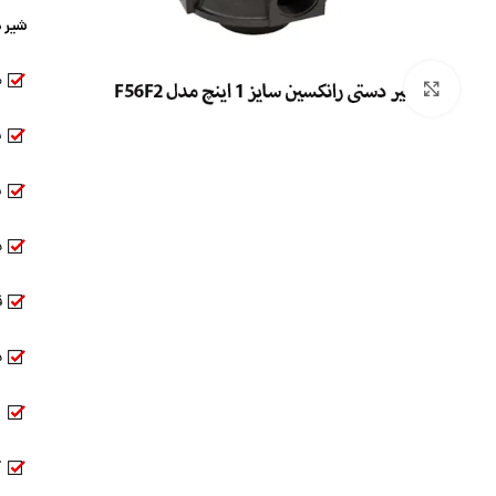
شیر دستی
م
بزرگنمایی تصویر
س
س
دب
ق
د
ق
ک