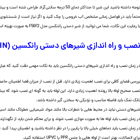
توجه داشته باشید این شیر تا حداکثر دمای 50 درجه سانتی‌گراد طراحی شده است و بیشتر از این دما به سیستم آسیب می زند.
حتماً باید در فواصل زمانی مشخص آب خروجی را چک کنید و اگز نیاز است از شستشوی معک
با رعایت این نکات، شما می توانید از شیر دستی رانتکسن مدل F56F2 به صورت بهینه استفاده کنید.
نصب و راه اندازی شیرهای دستی رانکسین (RUNXIN)
در زمان نصب و راه اندازی شیرهای دستی رانکسین باید به نکات مهمی دقت کنید که عبارتن
بررسی فضای کافی برای نصب اهمیت زیادی دارد. قبل از نصب از میزان فضا اطمینان حاصل
نصب صحیح لوله بالا رونده اهمیت زیادی دارد. این لوله باید به گونه ای نصب شود که بیشتر از 2 میلی‌متر بالاتر یا کمتر از 5 میلی‌متر زیر دهانه مخزن نباشد. فاصله باید دقیق 
تانک نمک باید فاصله مناسب و نزدیکی به سختی گیر داشته باشد.
شیرهای دستی نباید در محیط هایی با خطرات بالا مانند مواد شیمیایی خطرناک مانند اس
در زمان نصب باید لوله ها به صورت موازی نصب شوند و برای محکم شدن باید از نگهدارند
در زمان نصب باید دماهای خیلی بالا یا پایین را در نظر داشته باشید و اطمینان پیدا کنید ا
برای اتصالات، بهتر است از لوله هایی با جنس PPR یا UPVC استفاده کنید.