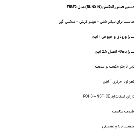
 فیلتر رانتکسن (RUNXIN) مدل F56F2
ناسب برای فیلتر شنی – فیلتر کربنی – سختی گیر
ایز ورودی و خروجی 1 اینچ
ایز دهانه اتصال 2.5 اینچ
ی 6 متر مکعب بر ساعت
طر لوله مرکزی 1 اینچ
ارای استاندارد ROHS – NSF- CE
یمت مناسب
یفیت بالا و تضمینی