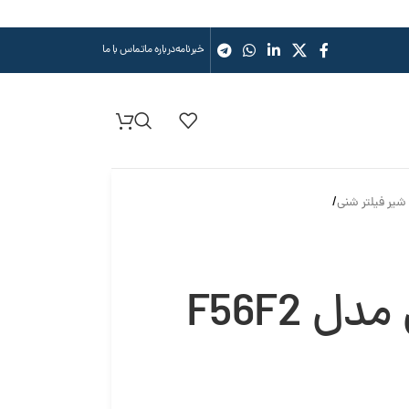
خبرنامه
درباره ما
تماس با ما
/
شیر دستی فیلتر رانکسین مدل F56F2