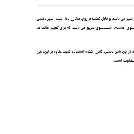
شیر دستی فیلتر رانکسین (RUNXIN) مدل F56F2 سایز 1 اینچ نوعی شیر مخزن FRP دستی از نوع Top Mount است که دارای دسته ای از جنس فلز و پلاستیک برای تغییر حالات شیر می باشد و قابل نصب بر روی مخازن frp است. شیر دستی
 کردن محلول آب و نمک، شستشوی آهسته، شستشوی سریع می باشد که برای تغییر حالت ها
 از این شیر دستی کنترل کننده استفاده کنید. علاوه بر این، این
 متفاوت است.