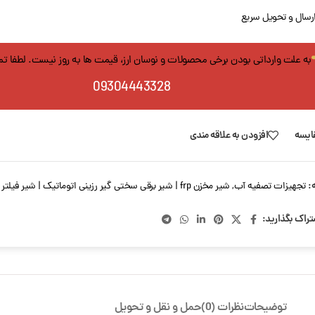
رسال و تحویل سریع
به علت وارداتی بودن برخی محصولات و نوسان ارز، قیمت ها به روز نیست. لطفا ت
09304443328
ایسه
افزودن به علاقه مندی
:
تجهیزات تصفیه آب
,
شیر مخزن frp | شیر برقی سختی گیر رزینی اتوماتیک | شیر فیلتر شنی
تراک بگذارید:
توضیحات
نظرات (0)
حمل و نقل و تحویل