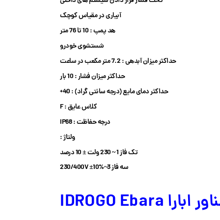
تحت فشار قرار دادن سیستم های داخلی
آبیاری در مقیاس کوچک
هد پمپ : 10 تا 76 متر
شستشوی خودرو
حداکثر میزان آبدهی : 7.2 متر مکعب در ساعت
حداکثر میزان فشار : 10 بار
حداکثر دمای مایع (درجه سانتی گراد) : 40+
کلاس عایق : F
درجه حفاظت : IP68
ولتاژ :
تک فاز 1 ~ 230 ولت ± 10 درصد
سه فاز 3~230/400V ±10%
 IDROGO Ebara