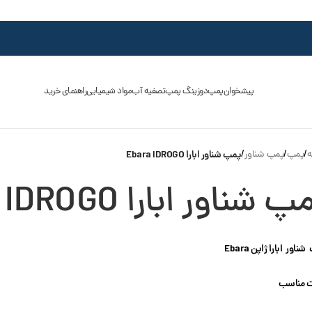
پیشخوان
پمپ
دوزینگ پمپ
تصفیه آب
مواد شیمیایی
راهنمای خرید
ه
/
پمپ
/
پمپ شناور
/
پمپ شناور ابارا Ebara IDROGO
 شناور ابارا Ebara IDROGO
اور ابارا ژاپن Ebara
 مناسب