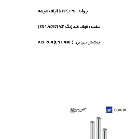
پروانه : PPE+PS با الیاف شیشه
شفت : فولاد ضد زنگ 431 (EN 1.4057)
پوشش بیرونی: AISI 304 (EN 1.4301)