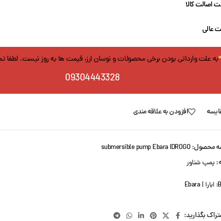
 اصالت کالا
ت عالی
به علت وارداتی بودن برخی محصولات و نوسان ارز، قیمت ها به روز نیست. لطفا ت
09304443328
ایسه
افزودن به علاقه مندی
ه محصول:
submersible pump Ebara IDROGO
:
پمپ شناور
B
ابارا | Ebara
تراک بگذارید: