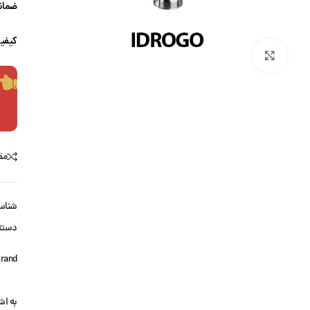
ضمانت
کیفی
بزرگنمایی تصویر
مق
شناس
دسته
rand:
به اش