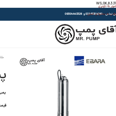
WS_OK_8.3.31
عبور به ناوبری
رفتن به محتوای اصلی
اس : 91304080-021 و 09304443328
خان
پمپ
پمپ شن
قیمت