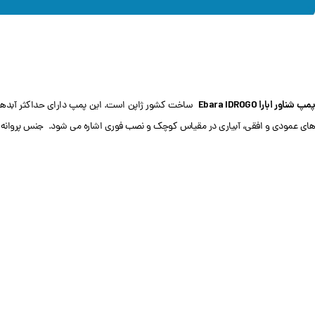
مپ شناور ابارا Ebara IDROGO
های عمودی و افقی، آبیاری در مقیاس کوچک و نصب فوری اشاره می شود. جنس پروانه این سری