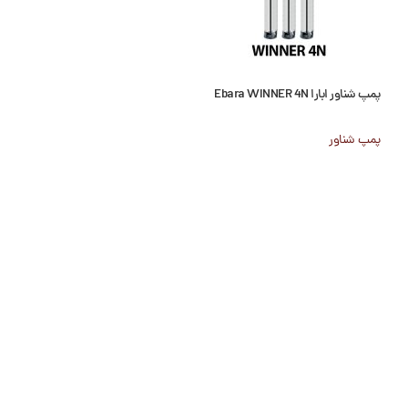
پمپ شناور ابارا Ebara WINNER 4N
پمپ شناور طبقاتی کالپدا eda MP
پمپ شناور
پمپ شناور