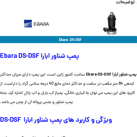
توضیحات
پمپ شناور ابارا Ebara DS-DSF
پمپ شناور ابارا
Ebara DS-DSF
ساخت کشور ژاپن است. این پمپ دارای میزان حداکثر
آبدهی 84 متر مکعب در ساعت و حداکثر دمای مایع 40 درجه سانتی گراد را داراست. از
کاربرد های این پمپ می توان به آبیاری خانگی، پمپاژ آب باران و آب زلال اشاره کرد. بدنه
پمپ شناور و جنس پروانه آن از چدن می باشد.
ویژگی و کاربرد های پمپ شناور ابارا DS-DSF