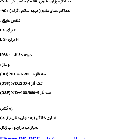
حداکثر میزان آبدهی: 84 متر مکعب در ساعت
حداکثر دمای مایع ( درجه سانتی گراد ) : 40+
کلاس عایق :
F برای DS
H برای DSF
درجه حفاظت : IP68
ولتاژ :
سه فاز 3~380-415±10٪ (DS)
تک فاز 1~230±10% (DSF)
سه فاز 3~400/690±10% (DSF)
زه کشی
آبیاری خانگی (به عنوان مثال باغ ها)
پمپاژ آب باران و آب زلال