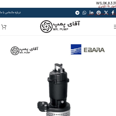
WS_OK_8.3.31
عبور به ناوبری
درباره ما
تماس با ما
رفتن به محتوای اصلی