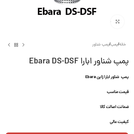
بزرگنمایی تصویر
خانه
/
پمپ
/
پمپ شناور
پمپ شناور ابارا Ebara DS-DSF
پمپ شناور ابارا ژاپن Ebara
قیمت مناسب
ضمانت اصالت کالا
کیفیت عالی