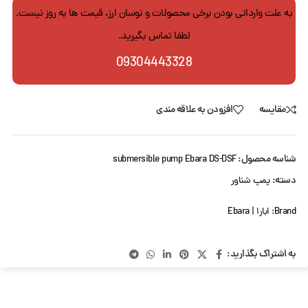
به علت وارداتی بودن برخی محصولات و نوسان ارز، قیمت ها به روز نیست.
لطفا تماس بگیرید.
09304443328
مقایسه
افزودن به علاقه مندی
شناسه محصول:
submersible pump Ebara DS-DSF
دسته:
پمپ شناور
Brand:
ابارا | Ebara
به اشتراک بگذارید: