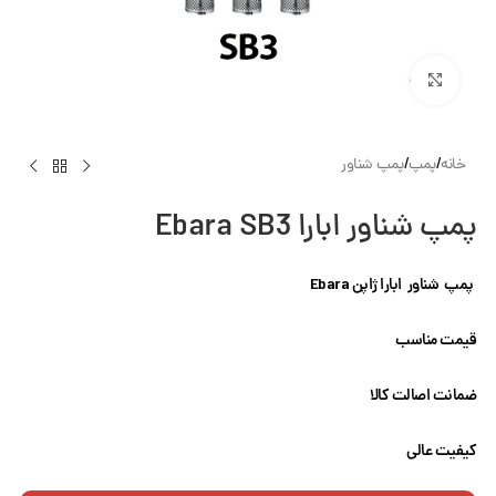
بزرگنمایی تصویر
خانه
/
پمپ
/
پمپ شناور
پمپ شناور ابارا Ebara SB3
پمپ شناور ابارا ژاپن Ebara
قیمت مناسب
ضمانت اصالت کالا
کیفیت عالی