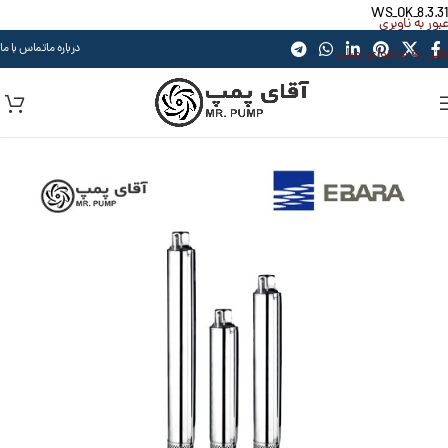
WS_OK_8.3.31
عبور به ناوبری
درباره ما
تماس با ما
رفتن به محتوای اصلی