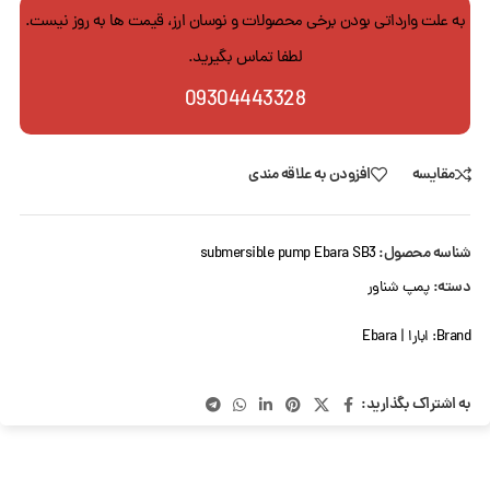
به علت وارداتی بودن برخی محصولات و نوسان ارز، قیمت ها به روز نیست.
لطفا تماس بگیرید.
09304443328
مقایسه
افزودن به علاقه مندی
شناسه محصول:
submersible pump Ebara SB3
دسته:
پمپ شناور
Brand:
ابارا | Ebara
به اشتراک بگذارید: