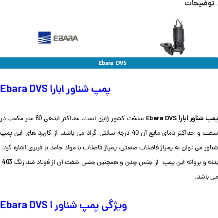
توضیحات
پمپ شناور ابارا Ebara DVS
مپ شناور ابارا Ebara DVS
ساخت کشور ژاپن است. حداکثر آبدهی 60 متر مکعب در
ساعت و حداکثر دمای مایع آن 40 درجه سانتی گراد می باشد. از کاربرد های این پمپ
شناور می توان به پمپاژ فاضلاب صنعتی، پمپاژ فاضلاب با مواد جامد یا فیبری اشاره کرد.
بدنه و پروانه این پمپ از جنس چدن و همچنین جنس شفت آن از فولاد ضد زنگ 403
می باشد.
ویژگی پمپ شناور ا Ebara DVS