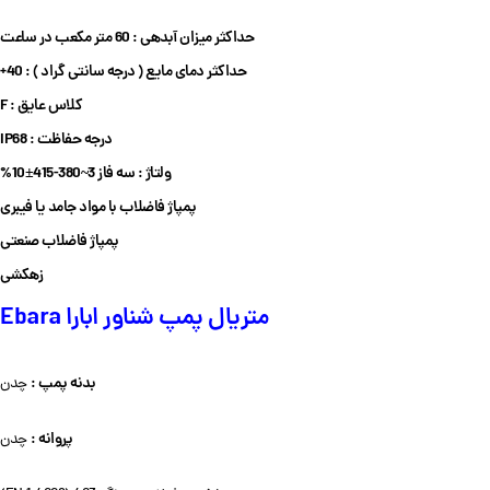
حداکثر میزان آبدهی : 60 متر مکعب در ساعت
حداکثر دمای مایع ( درجه سانتی گراد ) : 40+
کلاس عایق : F
درجه حفاظت : IP68
ولتاژ : سه فاز 3~380-415±10%
پمپاژ فاضلاب با مواد جامد یا فیبری
پمپاژ فاضلاب صنعتی
زهکشی
متریال پمپ شناور ابارا Ebara
بدنه پمپ :
چدن
پروانه :
چدن