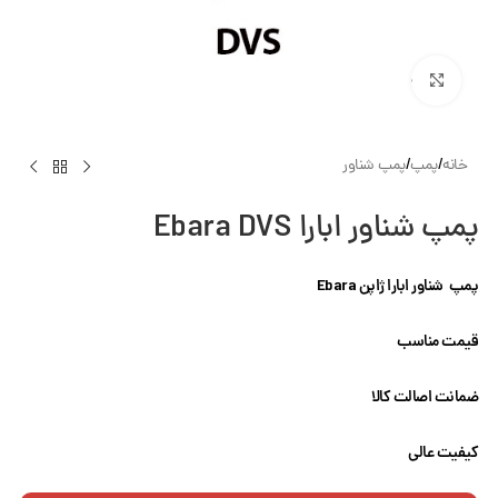
بزرگنمایی تصویر
خانه
/
پمپ
/
پمپ شناور
پمپ شناور ابارا Ebara DVS
پمپ شناور ابارا ژاپن Ebara
قیمت مناسب
ضمانت اصالت کالا
کیفیت عالی