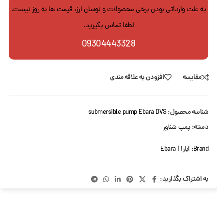
به علت وارداتی بودن برخی محصولات و نوسان ارز، قیمت ها به روز نیست.
لطفا تماس بگیرید.
09304443328
مقایسه
افزودن به علاقه مندی
شناسه محصول:
submersible pump Ebara DVS
دسته:
پمپ شناور
Brand:
ابارا | Ebara
به اشتراک بگذارید: