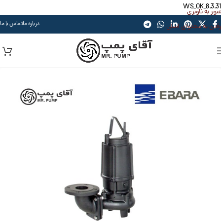
WS_OK_8.3.31
عبور به ناوبری
درباره ما
تماس با ما
رفتن به محتوای اصلی