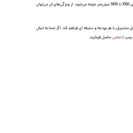
است. این محصول دارای حداکثر فشار کاری 2.5 تا 4 بار است. فیلترشنی سری AQS آکواکس مجهز به شیر 6 راهه اروپایی است که از بغل نصب می‌شود. این فیلترشنی در سایزهای 1050 تا 1600 میلی‌متر عرضه می‌شود. از ویژگی‌های آن می‌توان
ی مشتریان با هر بودجه و سلیقه ای فراهم کند. اگر شما به دنبال
پمپ )
تماس
حاصل فرمایید.