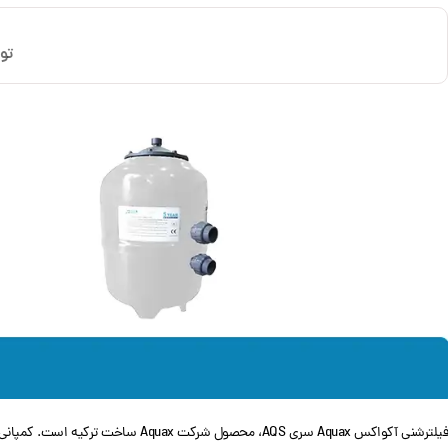
تو
فیلترشنی آکواکس Aquax سری AQS، م