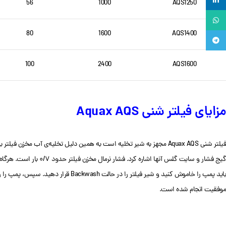
لینکدین
56
1000
AQS1250
واتساپ
80
1600
AQS1400
تلگرام
100
2400
AQS1600
مزایای فیلتر شنی Aquax AQS
فیلتر شنی Aquax AQS مجهز به شیر تخلیه است به همین دلیل تخلیه‌ی آب مخزن فیلتر به سهولت انجام می شود این کار برای تعمیر فیلتر و نگهداری از آن اهمیت زیادی دارد. از دیگر ویژگی های
باید پمپ را خاموش کنید و شیر فیلت
موفقیت انجام شده است.