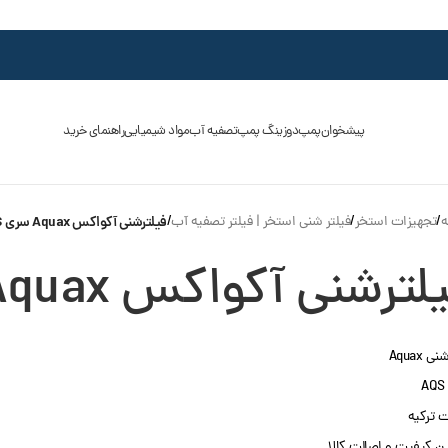
پیشخوان
پمپ
دوزینگ پمپ
تصفیه آب
مواد شیمیایی
راهنمای خرید
ه
/
تجهیزات استخر
/
فیلتر شنی استخر | فیلتر تصفیه آب
/
فیلترشنی آکواکس Aquax سری AQS
لترشنی آکواکس Aquax سری AQS
ی Aquax
 ترکیه
 کیفیت و اصالت کالا