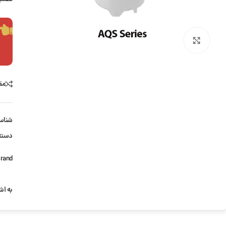
بزرگنمایی تصویر
مق
شناس
دسته
rand:
به اش