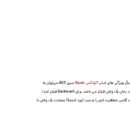
فیلتر آکواکس Aquax
سری AQS می‌توان به
گیج فشار و سایت گلس آنها اشاره کرد. فشار نرمال مخزن فیلتر حدود ۰/۷ بار است. هرگاه عددی که گیج فشار نشان می‌دهد، به میزان ۰/۷ بار نسبت به فشار نرمال افزایش پیدا کند، زمان بک واش فیلتر می باشد. برای Backwash فیلتر ابتدا
ه آب خروجی از سایت گلاس شفافیت لازم را بدست آورد احتمالاً عملیات بک واش با