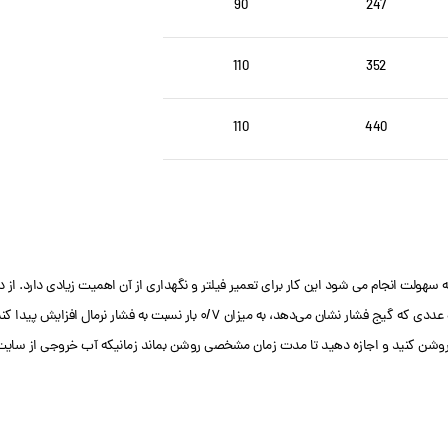
90
247
110
352
110
440
ر را در حالت Backwash قرار دهید. سپس، پمپ را روشن کنید و اجازه دهید تا مدت زمان مشخصی روشن بماند زمانیک