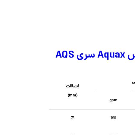
AQ
ی
اتصاالت
(mm)
gpm
75
190