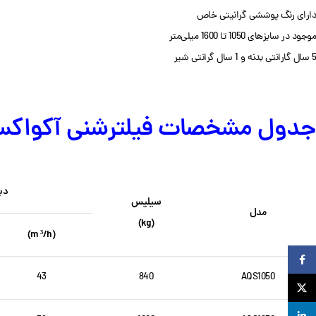
دارای رنگ پوششی گرانیتی خاص
موجود در سایزهای 1050 تا 1600 میلی‌متر
5 سال گارانتی بدنه و 1 سال گرانتی شیر
جدول مشخصات فیلترشنی آکواکس Aquax سری S
دب
سیلیس
مدل
(kg)
(m ³/h)
Facebook
43
840
AQS1050
X