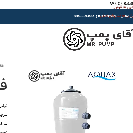
WS_OK_8.3.31
عبور به ناوبری
رفتن به محتوای اصلی
اس : 91304080-021 و 09304443328
خان
فی
فیلترشن
سری AQS
ساخت
تضمین