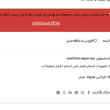
به علت وارداتی بودن برخی محصولات و نوسان ارز، قیمت ها به روز نیست. لطفا ت
09304443328
ایسه
افزودن به علاقه مندی
ه محصول:
sand-filter-aquax-aqs
:
تجهیزات استخر
,
فیلتر شنی استخر | فیلتر تصفیه آب
B
آکواکس Aquax - فیلتر
تراک بگذارید: