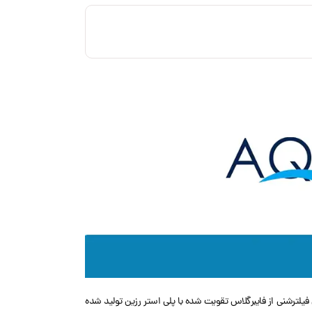
 جنس بدنه مخزن فیلترشنی از فایبرگلاس تقویت شده با پلی استر رزین تولید شده