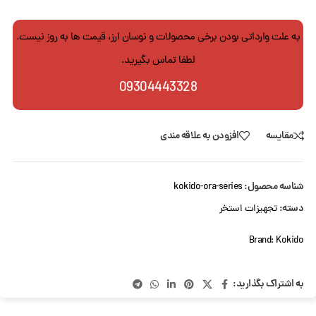
به علت وارداتی بودن برخی محصولات و نوسان ارز، قیمت ها به روز نیست.
لطفا تماس بگیرید.
09304443328
مقایسه
افزودن به علاقه مندی
شناسه محصول:
kokido-ora-series
دسته:
تجهیزات استخر
Brand:
Kokido
به اشتراک بگذارید: