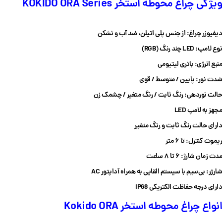
ویژگی چراغ محوطه استخر KOKIDO ORA Series
دیفیوزر چراغ: از جنس پلی اتیلن، ضد آب و نشکن
نوع لامپ: LED چند رنگ (RGB)
منبع انرژی: باتری لیتیومی
شدت نور: پایین / متوسط / قوی
حالت نوردهی: رنگ ثابت / رنگ متغیر / چشمک زن
مجهز به لامپ LED
دارای حالت رنگ ثابت و رنگ متغیر
ریموت کنترل: تا ۶ متر
مدت زمان شارژ: ۶ تا ۸ ساعت
شارژر: بی‌سیم با سیستم القایی به همراه آداپتور AC
دارای درجه حفاظت الکتریکی
IP68
انواع چراغ محوطه استخر Kokido ORA