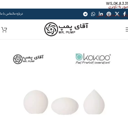
WS_OK_8.3.31
عبور به ناوبری
درباره ما
تماس با ما
رفتن به محتوای اصلی