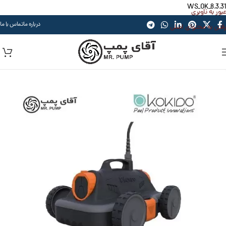
WS_OK_8.3.31
عبور به ناوبری
درباره ما
تماس با ما
رفتن به محتوای اصلی