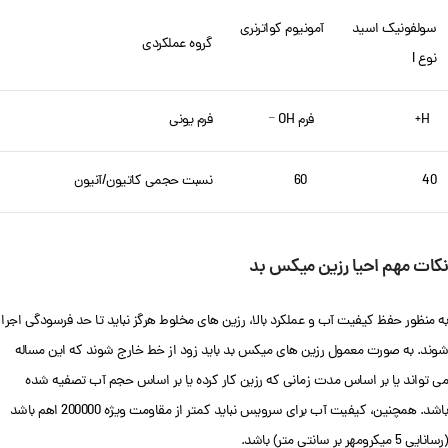
سولفونیک اسید آمونیوم کواترنری
گروه عملکردی
نوع I
H+ فرم OH
فرم یونی
–
40 60
نسبت حجمی کاتیون/آنیون
نکات مهم احیا رزین میکس بد
به منظور حفظ کیفیت آب و عملکرد بالا، رزین های مخلوط هرگز نباید تا حد فرسودگی اجرا
شوند. به صورت معمول رزین های میکس بد باید زود از خط خارج شوند که این مساله
می تواند یا بر اساس مدت زمانی که رزین کار کرده یا بر اساس حجم آب تصفیه شده
باشد. همچنین، کیفیت آب برای سرویس نباید کمتر از مقاومت ویژه 200000 اهم باشد
(رسانایی 5 میکرومهر بر سانتی متر) باشد.