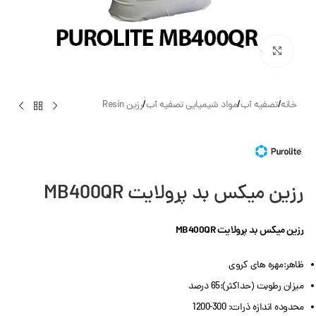
بزرگنمایی تصویر
خانه
/
تصفیه آب
/
مواد شیمیایی تصفیه آب
/
رزین Resin
رزین میکس بد پرولایت MB400QR
رزین میکس بد پرولایت MB400QR
ظاهر:مهره های کروی
میزان رطوبت (حداکثر):65 درصد
محدوده اندازه ذرات: 300-1200