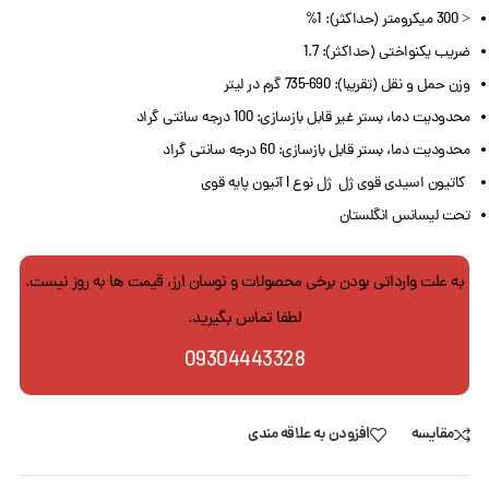
< 300 میکرومتر (حداکثر): 1%
ضریب یکنواختی (حداکثر): 1.7
وزن حمل و نقل (تقریبا): 690-735 گرم در لیتر
محدودیت دما، بستر غیر قابل بازسازی: 100 درجه سانتی گراد
محدودیت دما، بستر قابل بازسازی: 60 درجه سانتی گراد
کاتیون اسیدی قوی ژل ژل نوع I آنیون پایه قوی
تحت لیسانس انگلستان
به علت وارداتی بودن برخی محصولات و نوسان ارز، قیمت ها به روز نیست.
لطفا تماس بگیرید.
09304443328
مقایسه
افزودن به علاقه مندی