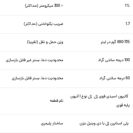
1%
< 300 میکرومتر (حداکثر)
1.7
ضریب یکنواختی (حداکثر)
690-735 گرم در لیتر
وزن حمل و نقل (تقریبا)
100 درجه سانتی گراد
محدودیت دما، بستر غیر قابل بازسازی
60 درجه سانتی گراد
محدودیت دما، بستر قابل بازسازی
کاتیون اسیدی قوی ژل ژل نوع I آنیون
نام قطعه
پایه قوی
پلی استایرن ژل با دی وینیل بنزن
ساختار پلیمری