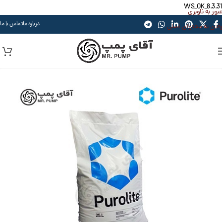
WS_OK_8.3.31
عبور به ناوبری
درباره ما
تماس با ما
رفتن به محتوای اصلی