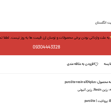
یت انگلستان
به علت وارداتی بودن برخی محصولات و نوسان ارز، قیمت ها به روز نیست. لطفا ت
09304443328
ایسه
افزودن به علاقه مندی
ه محصول:
purolite-resin-a104plus
:
رزین Resin
,
رزین آنیونی
B
پرولایت | purolite