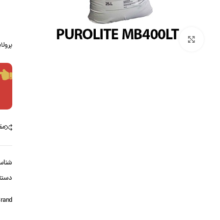
بزرگنمایی تصویر
پرولا
مق
شناس
دسته
rand: