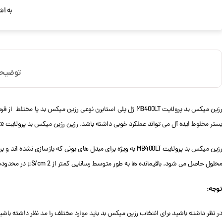
به اش
توضیح
رزین میکس بد پرولایت MB400LT ژل پلی استایرن نوعی رزین م
بستر مخلوط ایده آل می تواند عملکرد خوبی داشته باشد. رزین رزین میکس بد پرولایت MB400LT Prolite با سختی فیزیکی Mixed Bed با ظرفیت تبادل یونی 1.9 مناسب برای دمینرالیزاسیون – بستر مخلوط است.
رزین میکس بد پرولایت MB400LT به ویژه برای مبدل های یونی که
محلول حاصل می شود. باقیمانده ها به طور متوسط ​​رسانایی کمتر از 2 μS/cm در محدوده ظرفیت تولید می کنند که به کیفیت آب قابل تحمل بستگی دارد.
توجه:
در نظر داشته باشید برای انتخاب رزین میکس بد باید موارد مختلف را مد نظر داشته باشی