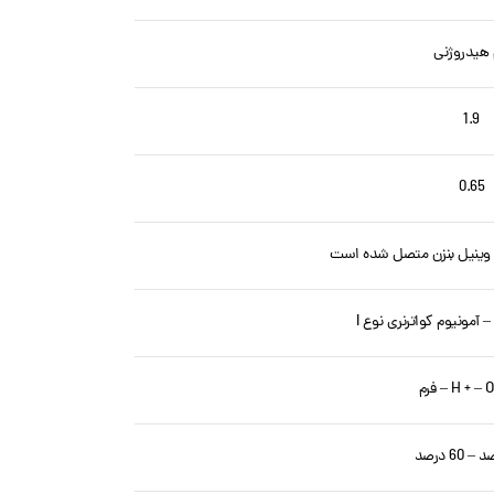
 هیدروژنی
1.9
0.65
ی وینیل بنزن متصل شده است
آمونیوم کواترنری نوع I