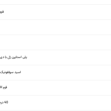
فرم
پلی استایرن ژل با د
اسید سولفونیک – 
فرم H + – OH – فرم
40 درصد – 60 درصد