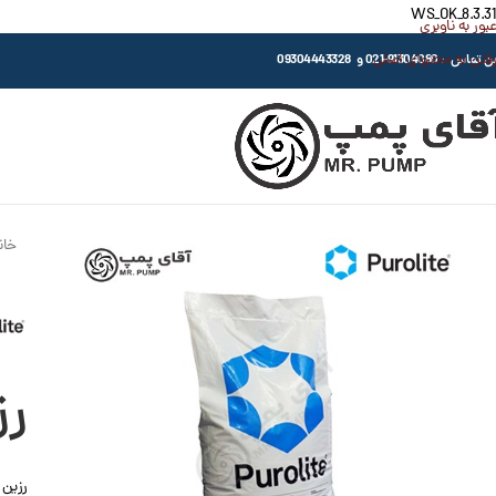
WS_OK_8.3.31
عبور به ناوبری
رفتن به محتوای اصلی
اس : 91304080-021 و 09304443328
خان
رز
رزین آن