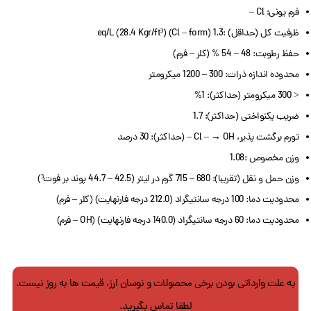
فرم یونی: Cl –
ظرفیت کل (حداقل) :1.3 eq/L (28.4 Kgr/ft³) (Cl – form)
حفظ رطوبت: 48 – 54 % (کلر – فرم)
محدوده اندازه ذرات: 300 – 1200 میکرومتر
< 300 میکرومتر (حداکثر): 1%
ضریب یکنواختی (حداکثر): 1.7
تورم برگشت پذیر، Cl – → OH – (حداکثر): 30 درصد
وزن مخصوص :1.08
وزن حمل و نقل (تقریبا): 680 – 715 گرم در لیتر (42.5 – 44.7 پوند بر فوت³)
محدودیت دما: 100 درجه سانتیگراد (212.0 درجه فارنهایت) (کلر – فرم)
محدودیت دما: 60 درجه سانتیگراد (140.0 درجه فارنهایت) (OH – فرم)
به علت وارداتی بودن برخی محصولات و نوسان ارز، قیمت ها به روز نیست.
لطفا تماس بگیرید.