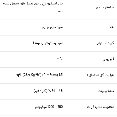
پلی استایرن ژل با دی وینیل بنزن متصل شده
ساختار پلیمری
است
ظاهر
مهره های کروی
گروه عملکردی
آمونیوم کواترنری نوع I
فرم یونی
Cl
–
ظرفیت کل (حداقل)
1.3 eq/L (28.4 Kgr/ft³) (Cl
form)
–
حفظ رطوبت
48 – 54 % (کلر
فرم)
–
محدوده اندازه ذرات
300 – 1200 میکرومتر