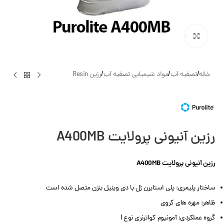
بزرگنمایی تصویر
خانه
/
تصفیه آب
/
مواد شیمیایی تصفیه آب
/
رزین Resin
رزین آنیونی پرولایت A400MB
رزین آنیونی پرولایت A400MB
ساختار پلیمری: پلی استایرن ژل با دی وینیل بنزن متصل شده است
ظاهر: مهره های کروی
گروه عملکردی: آمونیوم کواترنری نوع I