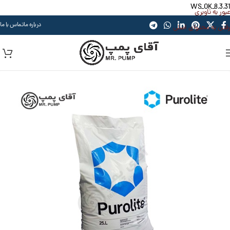
WS_OK_8.3.31
عبور به ناوبری
درباره ما
تماس با ما
رفتن به محتوای اصلی