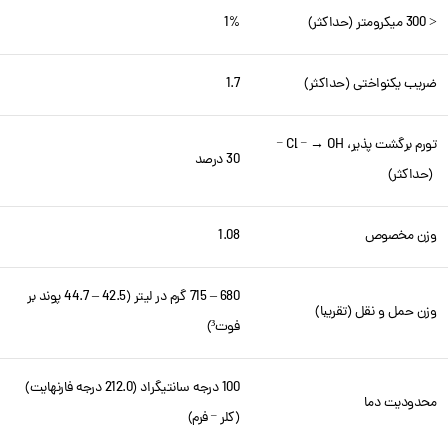
< 300 میکرومتر (حداکثر)
1%
ضریب یکنواختی (حداکثر)
1.7
تورم برگشت پذیر، Cl
→ OH
–
–
30 درصد
(حداکثر)
وزن مخصوص
1.08
680 – 715 گرم در لیتر (42.5 – 44.7 پوند بر
وزن حمل و نقل (تقریبا)
فوت³)
100 درجه سانتیگراد (212.0 درجه فارنهایت)
محدودیت دما
(کلر
فرم)
–