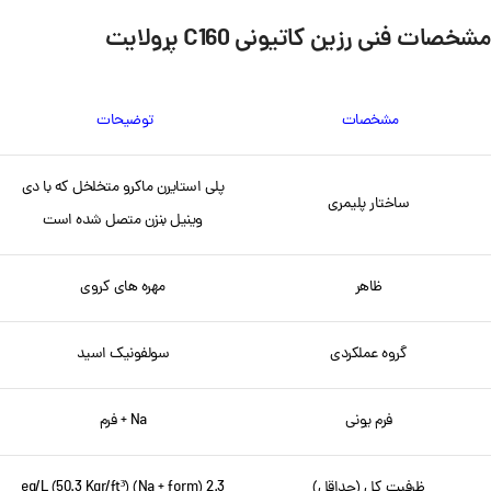
مشخصات فنی رزین کاتیونی C160 پرولایت
مشخصات
توضیحات
پلی استایرن ماکرو متخلخل که با دی
ساختار پلیمری
وینیل بنزن متصل شده است
ظاهر
مهره های کروی
گروه عملکردی
سولفونیک اسید
فرم یونی
Na + فرم
ظرفیت کل (حداقل)
2.3 eq/L (50.3 Kgr/ft³) (Na + form)