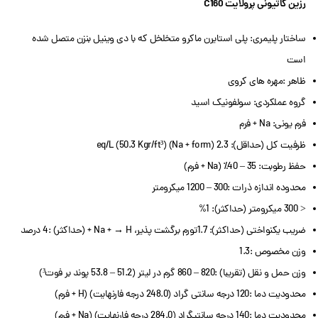
رزین کاتیونی پرولایت C160
ساختار پلیمری: پلی استایرن ماکرو متخلخل که با دی وینیل بنزن متصل شده
است
ظاهر :مهره های کروی
گروه عملکردی: سولفونیک اسید
فرم یونی: Na + فرم
ظرفیت کل (حداقل): 2.3 eq/L (50.3 Kgr/ft³) (Na + form)
حفظ رطوبت: 35 – 40٪ (Na + فرم)
محدوده اندازه ذرات :300 – 1200 میکرومتر
< 300 میکرومتر (حداکثر): 1%
ضریب یکنواختی (حداکثر): 1.7تورم برگشت پذیر، Na + → H + (حداکثر) :4 درصد
وزن مخصوص :1.3
وزن حمل و نقل (تقریبا) :820 – 860 گرم در لیتر (51.2 – 53.8 پوند بر فوت³)
محدودیت دما :120 درجه سانتی گراد (248.0 درجه فارنهایت) (H + فرم)
محدودیت دما :140 درجه سانتیگراد (284.0 درجه فارنهایت) (Na + فرم)