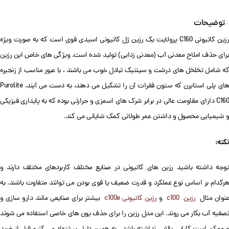
توضیحات
رزین کاتیونی C160 پرولایت یک رزین ژل کاتیونی اسیدی قوی است که به صورت ویژه
برای حذف املاح معدنی آب (معدنی زدایی) تولید شده است. ویژگی های خاص این رزین
که شامل تخلخل های درشت و سینتیک تبادل خوب می باشند ، با عبور مناسب از زنجیره
های پلی استایرن که ستون فقرات آن را تشکیل می دهند، به دست می آیند. Purolite
C160 دارای مقاومت عالی در برابر شرک های اسمزی و حرارتی بوده که به پایداری فیزیکی
و شیمیایی محصول و داشتن عمر طولانی کمک شایانی می کند.
نکته:
توجه داشته باشید رزین های کاتیونی در صنایع مختلف کاربردهای مختلف دارند و
هرکدام بر اساس نوع عملکرد و قدرت ضعیف یا قوی بودن می توانند متفاوت باشند. به
نوان مثال
رزین c100
و
رزین کاتیونی c100e
بیشتر برای صنایعی مانند دارو سازی و
تصفیه آب بکار می روند. این مدل رزین را برای حذف یون های خاصی استفاده می شوند