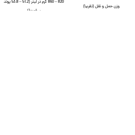
820 – 860 گرم در لیتر (51.2 – 53.8 پوند
وزن حمل و نقل (تقریبا)
بر فوت³)
120 درجه سانتی گراد (248.0 درجه
محدودیت دما
فارنهایت) (H + فرم)
140 درجه سانتیگراد (284.0 درجه
محدودیت دما
فارنهایت) (Na + فرم)
کاربرد رزین تبادل یونی C160
معدنی زدایی