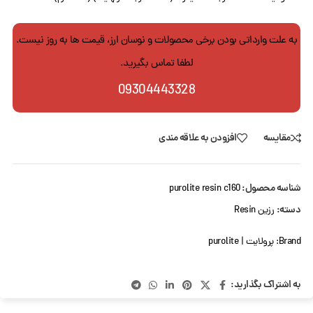
به علت وارداتی بودن برخی محصولات و نوسان ارز، قیمت ها به روز نیست.
لطفا تماس بگیرید.
09304443328
مقایسه
افزودن به علاقه مندی
شناسه محصول:
purolite resin c160
دسته:
رزین Resin
Brand:
پرولایت | purolite
به اشتراک بگذارید: