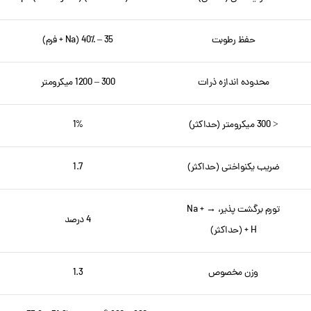
حفظ رطوبت
35 – 40٪ (Na + فرم)
محدوده اندازه ذرات
300 – 1200 میکرومتر
< 300 میکرومتر (حداکثر)
1%
ضریب یکنواختی (حداکثر)
1.7
تورم برگشت پذیر، Na + →
4 درصد
H + (حداکثر)
وزن مخصوص
1.3