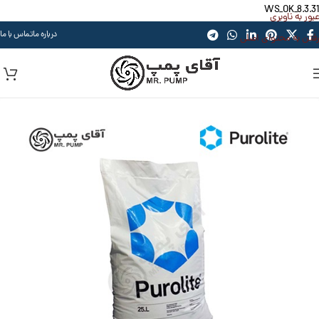
WS_OK_8.3.31
عبور به ناوبری
درباره ما
تماس با ما
رفتن به محتوای اصلی