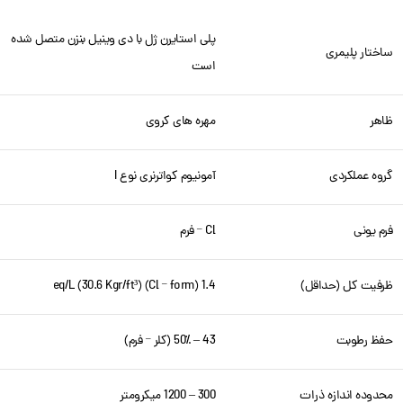
پلی استایرن ژل با دی وینیل بنزن متصل شده
ساختار پلیمری
است
ظاهر
مهره های کروی
گروه عملکردی
آمونیوم کواترنری نوع I
فرم یونی
Cl
فرم
–
ظرفیت کل (حداقل)
1.4 eq/L (30.6 Kgr/ft³) (Cl
form)
–
حفظ رطوبت
43 – 50٪ (کلر
فرم)
–
محدوده اندازه ذرات
300 – 1200 میکرومتر