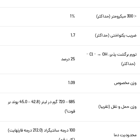
< 300 میکرومتر (حداکثر)
1%
ضریب یکنواختی (حداکثر)
1.7
تورم برگشت پذیر، Cl
→ OH
–
–
25 درصد
(حداکثر)
وزن مخصوص
1.09
685 – 720 گرم در لیتر (42.8 – 45.0 پوند بر
وزن حمل و نقل (تقریبا)
فوت³)
100 درجه سانتیگراد (212.0 درجه فارنهایت)
محدودیت دما
–