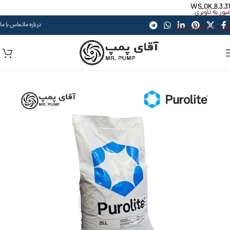
WS_OK_8.3.31
عبور به ناوبری
درباره ما
تماس با ما
رفتن به محتوای اصلی