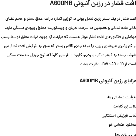
افت فشار در رزین آنیونی A600MB
افت فشار در یک بستر رزین تبادل یونی به توزیع اندازه ذرات، عمق بستر و حجم فضای
خالی ماده تبادلی و همچنین به سرعت جریان و ویسکوزیته محلول ورودی بستگی دارد.
عواملی بر فاکتورهای افت فشار موثر هستند که عبارتند از: وجود ذرات معلق توسط بستر،
تراکم پذیری غیرعادی رزین، یا طبقه بندی ناقص بستر که منجر به افزایش افت فشار می
شوند. بسته به کیفیت آب ورودی، کاربرد و طراحی کارخانه، نرخ جریان خدمات ممکن
است از 10 تا 40 BV/h متفاوت باشد.
مزایای رزین آنیونی A600MB
ظرفیت عملیاتی بالا
بازسازی کارآمد
ثبات فیزیکی استثنایی
عملکرد جنبشی خو
سیستم ها