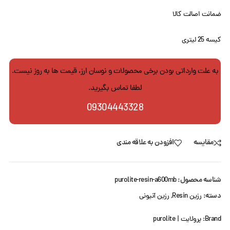
ضمانت اصالت کالا
کیسه 25 لیتری
به علت وارداتی بودن برخی محصولات و نوسان ارز، قیمت ها به روز نیست.
لطفا تماس بگیرید.
09304443328
مقایسه
افزودن به علاقه مندی
شناسه محصول:
purolite-resin-a600mb
دسته:
رزین Resin
,
رزین آنیونی
Brand:
پرولایت | purolite