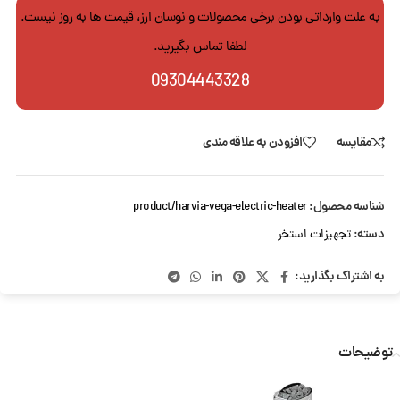
به علت وارداتی بودن برخی محصولات و نوسان ارز، قیمت ها به روز نیست.
لطفا تماس بگیرید.
09304443328
مقایسه
افزودن به علاقه مندی
شناسه محصول:
product/harvia-vega-electric-heater
دسته:
تجهیزات استخر
به اشتراک بگذارید:
توضیحات