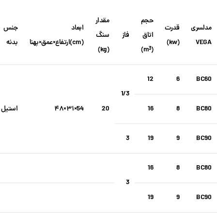
حجم
مقدار
مدل
سری
قدرت
ابعاد
جنس
اتاق
فاز
سنگ
VEGA
(kw)
(cm)
ارتفاع×عمق×پهنا
بدنه
(kg)
)
(m
3
12
6
BC60
1/3
BC80
8
16
20
54×۳۱×۴۸
استیل
3
19
9
BC90
16
8
BC80
3
19
9
BC90