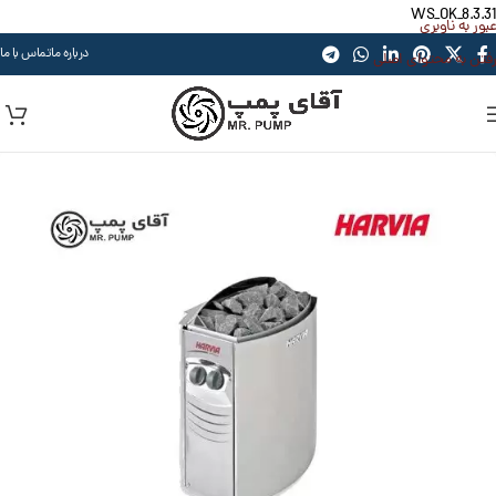
WS_OK_8.3.31
عبور به ناوبری
درباره ما
تماس با ما
رفتن به محتوای اصلی