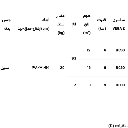
حجم
مقدار
مدل
سری
قدرت
ابعاد
جنس
اتاق
فاز
سنگ
VEGA E
(kw)
(cm)
ارتفاع
×
عمق
×
پهنا
بدنه
(kg)
)
(m
3
12
6
BC60
1/3
BC80
8
16
20
54×۳۱×۴۸
استیل
3
19
9
BC90
نظرات (0)