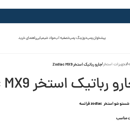
پیشخوان
پمپ
دوزینگ پمپ
تصفیه آب
مواد شیمیایی
راهنمای خرید
ه
/
تجهیزات استخر
/
جارو رباتیک استخر Zodiac MX9
رو رباتیک استخر Zodiac MX9
تو شو استخر zodiac فرانسه
 مناسب