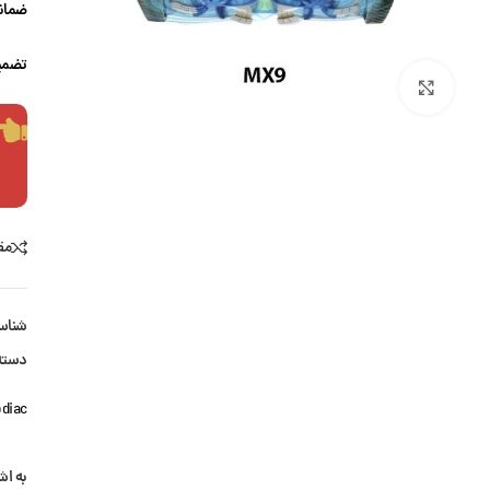
ضمانت
تضمی
بزرگنمایی تصویر
مق
شناس
دسته
odiac
به اش