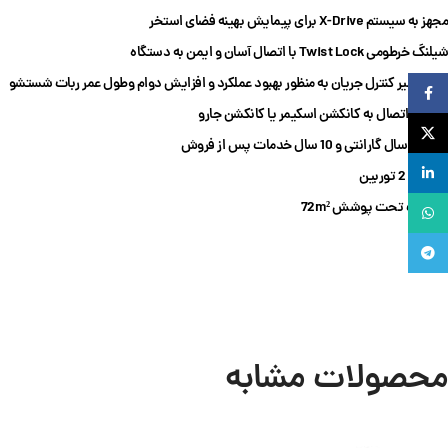
مجهز به سیستم X-Drive برای پیمایش بهینه فضای استخر
شیلنگ خرطومی Twist Lock با اتصال آسان و ایمن به دستگاه
دارای شیر کنترل جریان به منظور بهبود عملکرد و افزایش دوام وطول عمر ربات شستشو
Facebook
قابلیت اتصال به کانکشن اسکیمر یا کانکشن جارو
X
دارای 2 سال گارانتی و 10 سال خدمات پس از فروش
لینکدین
مجهز به 2 توربین
مساحت تحت پوشش 72m²
واتساپ
تلگرام
محصولات مشابه