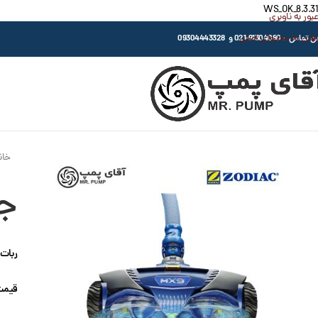
WS_OK_8.3.31
عبور به ناوبری
رفتن به محتوای اصلی
اس : 91304080-021 و 09304443328
خان
جا
ربات شس
قیمت