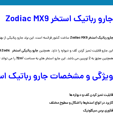
جارو رباتیک استخر Zodiac MX9
جارو رباتیک استخر
Zodiac MX9
ساخت کشور فرانسه است. این برند جارو رباتیکی از بهتر
جارو رباتیکی استخر
 Zodic
ین جارو قابلیت تمیز کردن کف و دیواره را دارد. همچنین
72m²
همچنین مجهز به 2 توربین می باشد. این جارو استخر های به مساحت
را می تواند
ویژگی و مشخصات جارو رباتیک استخر c MX9
قابلیت تمیز کردن کف و دیواره ها
کاربرد در انواع استخرها با اشکال و سطوح مختلف
فنآوری برس سیکلونیک