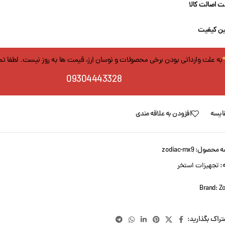
 اصالت کالا
ن کیفیت
به علت وارداتی بودن برخی محصولات و نوسان ارز، قیمت ها به روز نیست. لطفا ت
09304443328
ایسه
افزودن به علاقه مندی
ه محصول:
zodiac-mx9
:
تجهیزات استخر
Brand:
Z
تراک بگذارید: