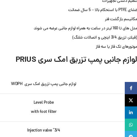
تنظیم دستی تجهیزات
غشای PTFE با استحکام بالا – 5 سال ضمانت
مکانیسم بازگشت فنر
مدل های تا 160 لیتر در ساعت به همراه لوازم جانبی عرضه می شوند
(فیلتر، تزریق 3/4 اینچی و اتصالات شلنگ)
موتورهای تک فاز یا سه فاز
لوازم جانبی پمپ تزریق امک سری
PRIUS
لوازم جانبی پمپ تزریق امک سری WDPH
Facebook
X
Level Probe
with foot filter
لینکدین
واتساپ
3/4” Injection valve
تلگرام