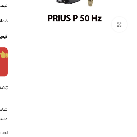
قیمت
ضمانت
بزرگنمایی تصویر
کیفی
مق
شناس
دسته
rand: