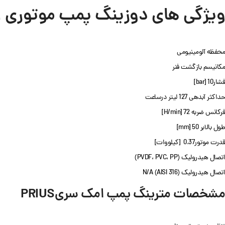
ویژگی های دوزینگ پمپ موتوری امک RIUS P 50
محفظه آلومینیومی
مکانیسم بازگشت فنر
فشار10 [bar]
حداکثر آبدهی 127 لیتر درساعت
فرکانس ضربه 72 [H/min]
طول بالابر 50 [mm]
قدرت موتور0.37 [کیلووات]
اتصال هیدرولیک (PVDF، PVC، PP)
اتصال هیدرولیک (AISI 316) N/A
مشخصات مترینگ پمپ امک سری
PRIUS