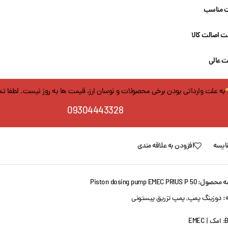
 مناسب
 اصالت کالا
ت عالی
به علت وارداتی بودن برخی محصولات و نوسان ارز، قیمت ها به روز نیست. لطفا ت
09304443328
ایسه
افزودن به علاقه مندی
ه محصول:
Piston dosing pump EMEC PRIUS P 50
:
دوزینگ پمپ
,
پمپ تزریق پیستونی
B
امک | EMEC