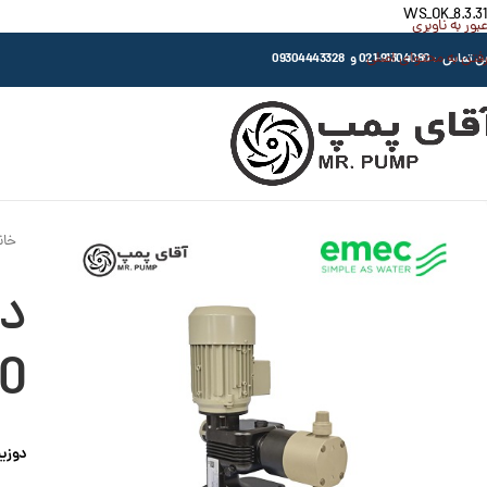
WS_OK_8.3.31
عبور به ناوبری
رفتن به محتوای اصلی
اس : 91304080-021 و 09304443328
خان
50
دوزین