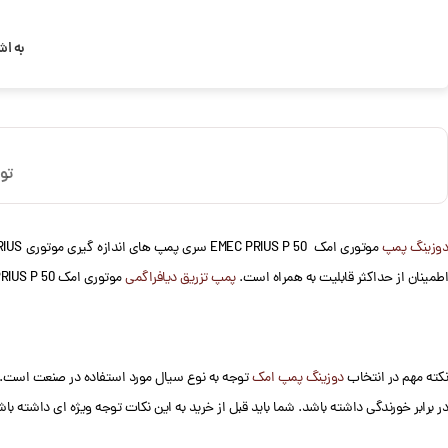
به اش
تو
وزینگ پمپ
اطمینان از حداکثر قابلیت به همراه است.
پمپ تزریق دیافراگمی
موتوری امک PRIUS P 50 هرتز با موتور 3 فاز دارای: جنس هد این پمپ SS، محفظه آلومینیومی، تنظیم جریان و شیر چک دوبل توپی است.
نکته مهم در انتخاب
دوزینگ پمپ امک
توجه به نوع سیال مورد استفاده در صنعت است. به 
در برابر خورندگی داشته باشد. شما باید قبل از خرید به این نکات توجه ویژه ای داشته باش