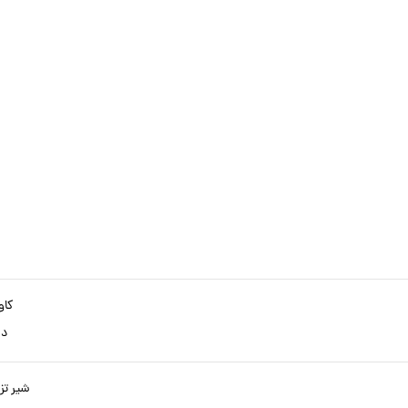
تو
کاو
دا
شیر تزریق /4