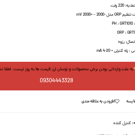
یه: 220 ولت
ORP مدل -2000 – +2000 mV
PH :
ORP : GRT
تصال: رزوه
 رله کنترلی + mA 4-20
به علت وارداتی بودن برخی محصولات و نوسان ارز، قیمت ها به روز نیست. لطفا ت
09304443328
ایسه
افزودن به علاقه مندی
:
کنترل کننده