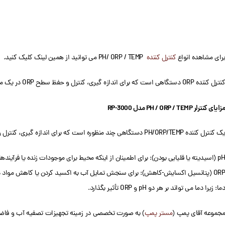
برای مشاهده انواع
کنترل کننده
PH/ ORP / TEMP می توانید از همین لینک کلیک کنید.
کنترل کننده ORP دستگاهی است که برای اندازه گیری، کنترل و حفظ سطح ORP در یک محلول یا سیستم خاص به کار می رود. ORP معیاری برای سنجش تمایل یک محلول برای اکسید کردن یا کاهش مواد دیگر است.
مزایای کنترلر PH / ORP / TEMP مدل RP-3000
یک کنترل کننده PH/ORP/TEMP دستگاهی چند منظوره است که برای اندازه گیری، کنترل و حفظ همزمان سه پارامتر کلیدی آب:
pH (اسیدیته یا قلیایی بودن): برای اطمینان از اینکه محیط برای موجودات زنده یا فرآیندهای خاص مناسب است.
ORP (پتانسیل اکسایش-کاهش): برای سنجش تمایل آب به اکسید کردن یا کاهش مواد دیگر و حفظ کیفیت آب.
دما: زیرا دما می تواند بر هر دو pH و ORP تأثیر بگذارد.
جموعه آقای پمپ (
مستر پمپ