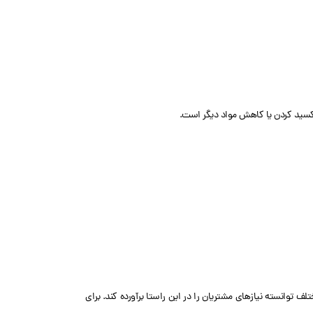
ال است. آقای پمپ با ارائه انواع تنظیم کننده ORP – ph در زمینه و کاربردهای مختلف توانسته نیازهای مشتریان را در این راستا برآورده کند. برای