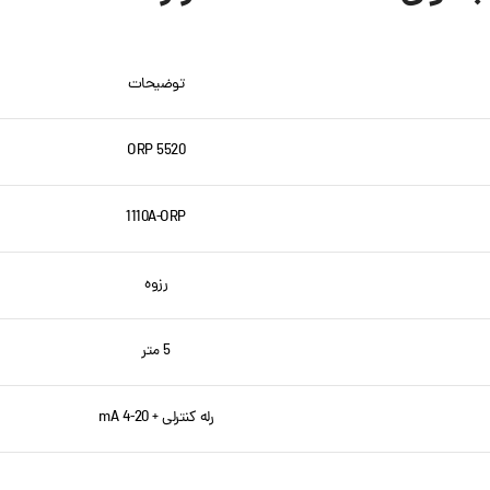
لینکدین
واتساپ
توضیحات
تلگرام
ORP 5520
1110A-ORP
رزوه
5 متر
رله کنترلی + mA 4-20