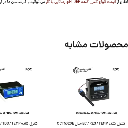
اطلاع از
قیمت انواع کنترل کننده pH، ORP، رسانایی یا کلر
می توانید با کارشناسان ما در ار
محصولات مشابه
کنترل کننده EC / RES / TEMP مدل CCT5320E