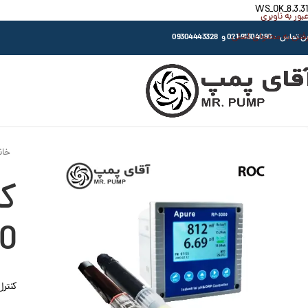
WS_OK_8.3.31
عبور به ناوبری
رفتن به محتوای اصلی
اس : 91304080-021 و 09304443328
خان
0
کنترل کننده TEMP