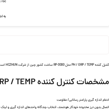
roc | شرکت HCZHUN
:
به اش
کنترل کننده PH / ORP / TEMP مدل RP-3000 ساخت کشور چین از شرکت HCZHUN است. که دارای تنوع زیادی است.
مشخصات کنترل کننده PH / ORP / TEMP مدل RP-3000
ادغام اندازه گیری پارامتر رسانایی/ مقاومت
اتصال بدون درز محدوده خودکار هوشمند، انتخاب چندگانه واحدهای اندازه گیری و لینک 