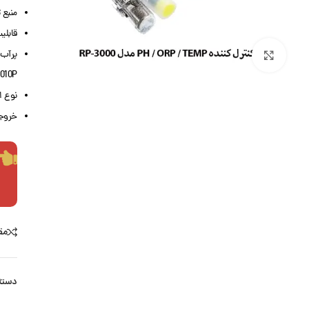
منبع تغذ
قابلیت تنظیم 
پرآب:  GRT1010
بزرگنمایی تصویر
1010P
نوع ا
خروجی :
مق
دسته