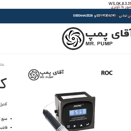
WS_OK_8.3.31
عبور به ناوبری
رفتن به محتوای اصلی
اس : 91304080-021 و 09304443328
خان
کنت
کنترل کننده
منبع تغذ
قابلیت 