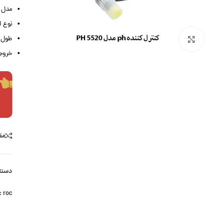
مدل پرآب
نوع ا
طول کا
بزرگنمایی تصویر
خروجی :
مق
دسته
roc | شرکت HCZHUN
: