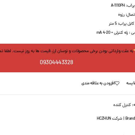
: A-1110PH
تصال: رزوه
بل پراب: 5 متر
 رله کنترلی + mA 4-20
به علت وارداتی بودن برخی محصولات و نوسان ارز، قیمت ها به روز نیست. لطفا ت
09304443328
ایسه
افزودن به علاقه مندی
:
کنترل کننده
Brand