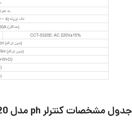
جدول مشخصات کنترلر ph مدل PH 5520
Facebook
X