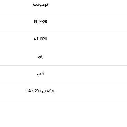
لینکدین
توضیحات
واتساپ
PH 5520
تلگرام
A-1110PH
رزوه
5 متر
رله کنترلی + mA 4-20