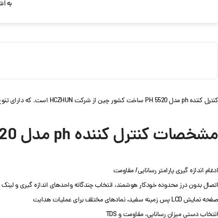
به اش
کنترل کننده ph مدل PH 5520 ساخت کشور چین از شرکت HCZHUN است. که دارای تنوع زیادی است. کنترلر pH چیست؟ کنترل کننده pH دستگاهی است که برای تنظیم و حفظ سطح pH در یک محلول یا سیستم خاص به کار می رود.
مشخصات کنترل کننده ph مدل PH 5520
ادغام اندازه گیری پارامتر رسانایی/ مقاومت
اتصال بدون درز محدوده خودکار هوشمند، انتخاب چندگانه واحدهای اندازه گیری و لینک 
صفحه نمایش LCD پس زمینه سفید، نمادهای مختلف برای عملیات هدایت
انتخاب دستی میزان رسانایی، مقاومت و TDS