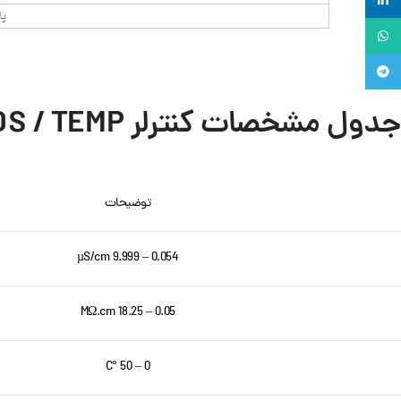
لینکدین
واتساپ
تلگرام
جدول مشخصات کنترلر EC / TDS / TEMP مدل CCT8301A (MEDICAL)
توضیحات
0.054 – 9.999 µS/cm
0.05 – 18.25 MΩ.cm
0 – 50 °C