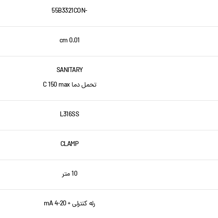
-55B3321CON
cm 0.01
SANITARY
تحمل دما C 150 max
L316SS
CLAMP
10 متر
رله کنترلی + mA 4-20