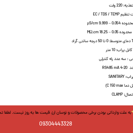
یه: 220 ولت
یم EC / TDS / TEMP
تی گراد
ل پراب: 10 متر
 : سه عدد رله کنترلی
RS485 mA
 SANITARY
 C 150 max)
ال: CLAMP
به علت وارداتی بودن برخی محصولات و نوسان ارز، قیمت ها به روز نیست. لطفا ت
09304443328