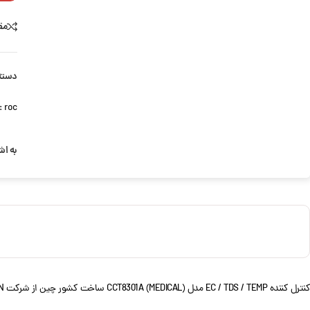
مق
دسته
roc | شرکت HCZHUN
:
به اش
کنترل کننده EC / TDS / TEMP مدل CCT8301A (MEDICAL) ساخت کشور چین از شرکت HCZHUN است. که دارای تنوع زیادی است.