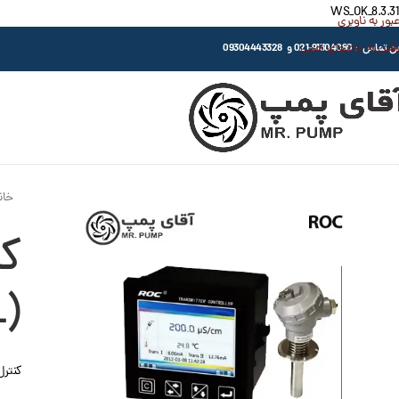
WS_OK_8.3.31
عبور به ناوبری
رفتن به محتوای اصلی
اس : 91304080-021 و 09304443328
خان
)
کنترل کننده S / TEMP