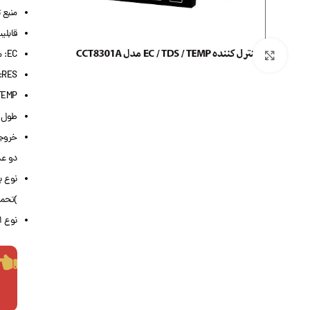
منبع تغذ
قابلیت تنظ
EC: محدوده 0.054 – 9.999 μS/cm
بزرگنمایی تصویر
RES: محدوده 0.05 – 18.25 MΩ.cm
TEMP دمای متوسط: 0 تا 50 درجه سان
طول کاب
خروجی
دو عدد  4-20
نوع پراب:
)تحمل دما
نوع اتص