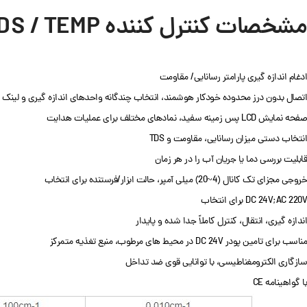
مشخصات کنترل کننده EC / TDS / TEMP مدل CCT8301A (MEDICAL)
ادغام اندازه گیری پارامتر رسانایی/ مقاومت
اتصال بدون درز محدوده خودکار هوشمند، انتخاب چندگانه واحدهای اندازه گیری و لینک 
صفحه نمایش LCD پس زمینه سفید، نمادهای مختلف برای عملیات هدایت
انتخاب دستی میزان رسانایی، مقاومت و TDS
قابلیت بررسی دما یا جریان آب را در هر زمان
خروجی مجزای تک کانال (4~20) میلی آمپر، حالت ابزار/فرستنده برای انتخاب
DC 24V;AC 220V برای انتخاب
اندازه گیری، انتقال، کنترل کاملاً جدا شده و پایدار
مناسب برای تامین پودر DC 24V در محیط های مرطوب، منبع تغذیه متمرکز
سازگاری الکترومغناطیسی، با توانایی قوی ضد تداخل
با گواهینامه CE