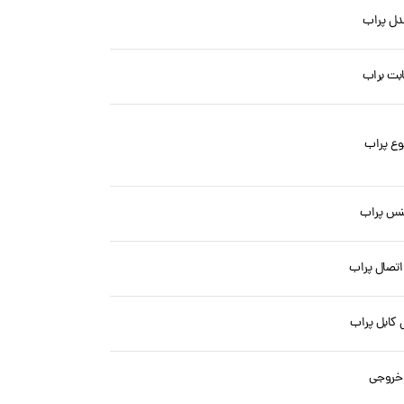
دل پراب
ابت براب
وع پراب
س پراب
اتصال پراب
کابل پراب
خروجی