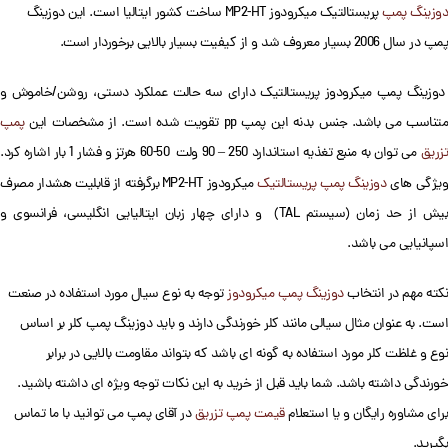
دوزینگ پمپ
پریستالتیک میکرودوز MP2-HT ساخت کشور ایتالیا است. این دوزینگ
پمپ در سال 2006 بسیار معروف شد و از کیفیت بسیار بالایی برخوردار است.
دوزینگ پمپ میکرودوز پریستالتیک دارای سه حالت عملکرد دستی، روشن/خاموش و
تناسب می باشد.
جنس بدنه این پمپ
pp تقویت شده است. از مشخصات این
پمپ
زریق
می توان به
منبع تغذیه استاندارد 250 – 90 ولت 50-60 هرتز و فشار 1 بار
اشاره کرد.
یژگی های
دوزینگ پمپ پریستالتیک
میکرودوز MP2-HT
برگرفته از
قابلیت هشدار مصرف
بیش از حد زمان (سیستم TAL) و دارای چهار زبان ایتالیایی انگلیسی، فرانسوی و
اسپانیایی می باشد.
نکته مهم در انتخاب
دوزینگ پمپ میکرودوز
توجه به نوع سیال مورد استفاده در صنعت
است. به عنوان مثال سیالی مانند کلر خورندگی دارند و باید دوزینگ پمپ کلر بر اساس
نوع و غلظت کلر مورد استفاده به گونه ای باشد که بتواند مقاومت بالایی در برابر
خورندگی داشته باشد. شما باید قبل از خرید به این نکات توجه ویژه ای داشته باشید.
برای مشاوره رایگان و یا استعلام
قیمت پمپ تزریق
در آقای پمپ می توانید با ما تماس
بگیرید.