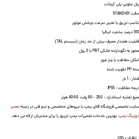
پنل جلویی پلی کربنات
حالت STAND-BY
تناسب تزریق با تغییر سرعت چرخش موتور
100 درصد ساخت ایتالیا
قابلیت هشدار مصرف بیش از حد زمان (سیستم TAL)
مجهز به نگهدارنده غلتکی PBT با 2 رول
امکان حفاظت با رمز عبور
بدنه PP تقویت شده
فشار : 1 بار
درجه حفاظت : IP55
منبع تغذیه استاندارد : 250 – 90 ولت 50-60 هرتز
سایت تخصصی فروشگاه آقای پمپ با نیروهای متخصص و تیم فنی در زمینه
تعمیر
دوزینگ پمپ
بهترین خدمات تعمیرات پمپ تزریق را برای مشتریان ارائه می دهد.
نظرات (0)