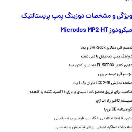
ویژگی و مشخصات دوزینگ پمپ پریستالتیک
میکرودوز Microdos MP2-HT
ت
جسم آنی مقادیر pH/Redox و دما
دوزینگ پمپ دیجیتال با دبی ثابت
دارای
کنترلر PH/REDOX داخلی و کنترلر دما
تجسم آنی درصد جریان
صفحه نمایش LCD 2*16 دارای بک لایت
مناسب برای تزریق محصولات اسیدی یا بازی / اکسید کننده یا کاهنده
سیستم تاخیر راه اندازی
گواهینامه CE اروپا
منوی 4 زبانه ایتالیایی، انگلیسی، فرانسوی، اسپانیایی
سه حالت عملکرد دستی، روشن/خاموش و متناسب