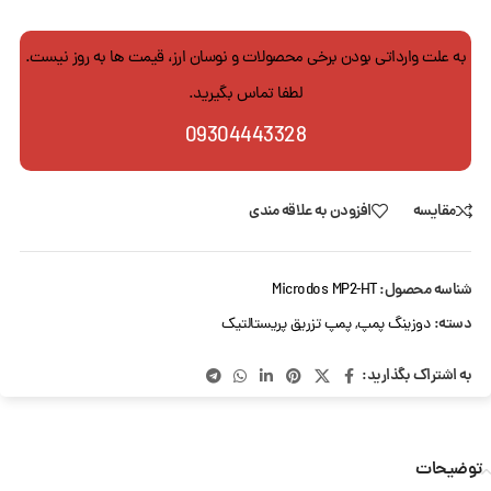
به علت وارداتی بودن برخی محصولات و نوسان ارز، قیمت ها به روز نیست.
لطفا تماس بگیرید.
09304443328
مقایسه
افزودن به علاقه مندی
شناسه محصول:
Microdos MP2-HT
دسته:
دوزینگ پمپ
,
پمپ تزریق پریستالتیک
به اشتراک بگذارید:
توضیحات