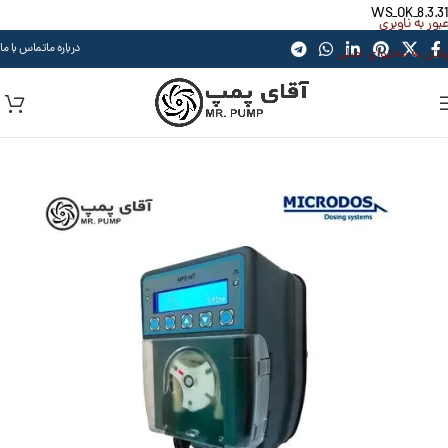
WS_OK_8.3.31
عبور به ناوبری
درباره ما
تماس با ما
رفتن به محتوای اصلی