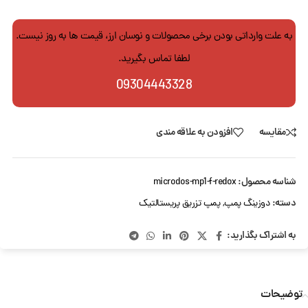
به علت وارداتی بودن برخی محصولات و نوسان ارز، قیمت ها به روز نیست.
لطفا تماس بگیرید.
09304443328
مقایسه
افزودن به علاقه مندی
شناسه محصول:
microdos-mp1-f-redox
دسته:
دوزینگ پمپ
,
پمپ تزریق پریستالتیک
به اشتراک بگذارید:
توضیحات