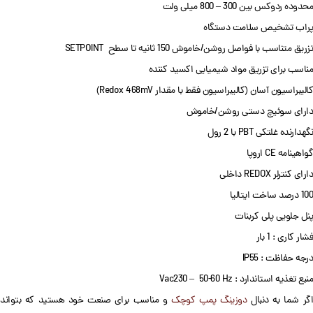
محدوده ردوکس بین 300 – 800 میلی ولت
پراب تشخیص سلامت دستگاه
تزریق متناسب با فواصل روشن/خاموش 150 ثانیه تا سطح SETPOINT
مناسب برای تزریق مواد شیمیایی اکسید کننده
کالیبراسیون آسان (کالیبراسیون فقط با مقدار Redox 468mV)
دارای سوئیچ دستی روشن/خاموش
نگهدارنده غلتکی PBT با 2 رول
گواهینامه CE اروپا
دارای کنترلر REDOX داخلی
100 درصد ساخت ایتالیا
پنل جلویی پلی کربنات
فشار کاری : 1 بار
درجه حفاظت : IP55
منبع تغذیه استاندارد : Vac230 – 50-60 Hz
گر شما به دنبال
دوزینگ پمپ کوچک
و مناسب برای صنعت خود هستید که بتواند