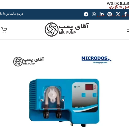
WS_OK_8.3.31
عبور به ناوبری
درباره ما
تماس با ما
رفتن به محتوای اصلی