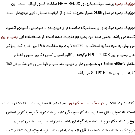
دوزینگ پمپ
پریستالتیک میکرودوز MP1-F REDOX ساخت کشور ایتالیا است. این
دوزینگ پمپ در سال 2006 بسیار معروف شد و از کیفیت بسیار بالایی برخوردار است.
دوزینگ پمپ میکرودوز پریستالتیک مناسب برای تزریق مواد شیمیایی اسیدی اکسید
کننده می باشد. جنس بدنه این پمپ pp تقویت شده است. از مشخصات این
پمپ تزریق
می توان به منبع تغذیه استاندارد 230 Vac و درجه حفاظت IP55 نیز اشاره کرد. ویژگی
های پمپ تزریق MP1-F REDOX برگرفته از کالیبراسیون آسان (کالیبراسیون فقط با
مقدار Redox 468mV) و همچنین دارای تزریق متناسب با فواصل روشن/خاموش 150
ثانیه تا رسیدن به SETPOINT می باشد.
نکته مهم در انتخاب
دوزینگ پمپ میکرودوز
توجه به نوع سیال مورد استفاده در صنعت
است. به عنوان مثال سیالی مانند کلر خورندگی دارند و باید دوزینگ پمپ کلر بر اساس
نوع و غلظت کلر مورد استفاده به گونه ای باشد که بتواند مقاومت بالایی در برابر
خورندگی داشته باشد. شما باید قبل از خرید به این نکات توجه ویژه ای داشته باشید.