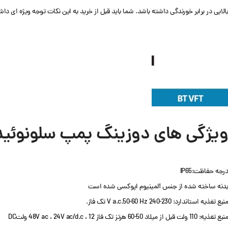
بالایی در برابر خورندگی داشته باشد. شما باید قبل از خرید به این نکات توجه ویژه ای داش
ویژگی های دوزینگ پمپ سلونوئیدی اتا
درجه حفاظت:IP65
بدنه ساخته شده از جنس آلمینیوم اپوکسی شده است
منبع تغذیه استاندارد: 230-240 V a.c.50-60 Hz تک فاز.
منبع تغذیه: 110 ولت قبل از میلاد 50-60 هرتز تک فاز 48V ac ، 24V ac/d.c ، 12 ولتDC