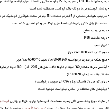
• پمپ های 30 – 80 L/H با سر پمپ PVC و لوازم جانبی با اتصالات برای لوله های 10×14 عرضه می شوند.
• پوشش آلومینیومی با دو لایه رنگ اپوکسی محافظت شده است
• سر پمپ هوادهی دستی. از 5 لیتر در ساعت تا 15 لیتر در ساعت هواگیری اتوماتیک در صورت درخواست موجود است
• حفاظت از پانل کنترل با پوشش شفاف پلی کربنات با واشر تضمین شده است
• ورودی پروب سطح
• درجه حفاظت IP65
• دیوار نصب
• منبع تغذیه: 230 Vac 50-60 هرتز
• منبع تغذیه در صورت درخواست: 240 Vac 50-60 هرتز. 110 Vac 50-60 هرتز
• فرکانس ضربه: حداکثر 160 ضربه در دقیقه (فقط مدل‌های 5-20 L/H) – 180 ضربه در دقیقه
حداکثر (فقط مدل‌های 30-80 L/H)
• دارای گواهی CE (استاندارد) و CSA (در صورت درخواست)
* پیکربندی های مختلف بر اساس درخواست موجود است
در سایت مرجع و تخصصی آقای پمپ، مشخصات فنی، نحوه برآورد هزینه و بهترین
قیمت پ
آقای پمپ با نیروهای متخصص و تیم فنی در زمینه
تعمیر دوزینگ پمپ
بهترین خدمات ت