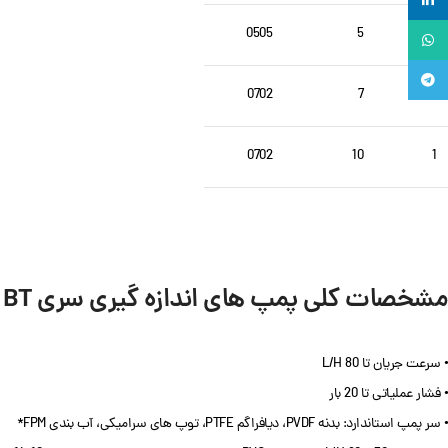
لینکدین
0505
5
5
واتساپ
تلگرام
0702
7
2
0702
10
1
مشخصات کلی پمپ های اندازه گیری سری BT
• سرعت جریان تا 80 L/H
• فشار عملیاتی تا 20 بار
• سر پمپ استاندارد: بدنه PVDF، دیافراگم PTFE، توپ های سرامیکی، آب بندی FPM*