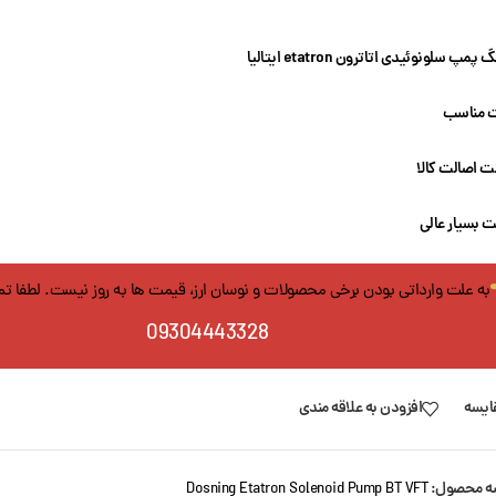
پمپ سلونوئیدی اتاترون etatron ایتالیا
 مناسب
 اصالت کالا
 بسیار عالی
به علت وارداتی بودن برخی محصولات و نوسان ارز، قیمت ها به روز نیست. لطفا ت
09304443328
ایسه
افزودن به علاقه مندی
ه محصول:
Dosning Etatron Solenoid Pump BT VFT