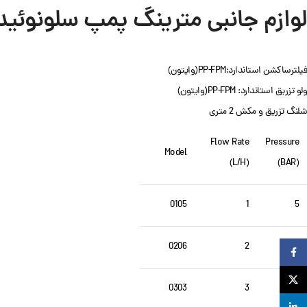
لوازم جانبی مترینگ پمپ سلونوئیدی اتا
فیلترساکشن استاندارد:PP-FPM(وایتون)
ولو تزریق استاندارد: PP-FPM(وایتون)
شلنگ تزریق و مکش 2 متری
Flow Rate
Pressure
Model
(L/H)
(BAR)
0105
1
5
0206
2
6
Facebook
X
0303
3
3