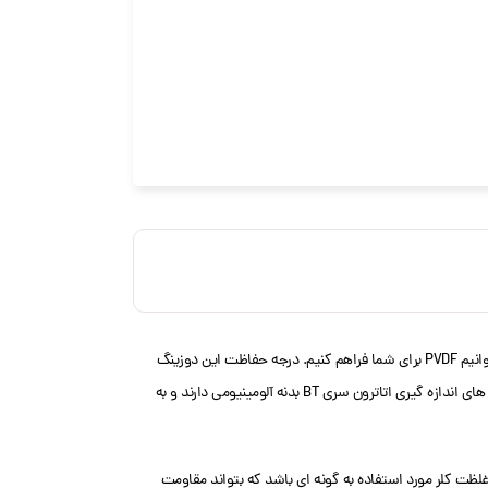
سلونوئیدی اتاترون BT VFT دارای حداکثر 20 فشار و همچنین حداکثر آبدهی آن 80 لیتر بر ساعت می باشد. جنس هد این محصول PP است و در صورت سفارش میتوانیم PVDF برای شما فراهم کنیم. درجه حفاظت این دوزینگ
پمپ دارای IP65 می باشد. و جنس بدنه آن اپوکسی شده است. طراحی ساده، آن را به یک پمپ ایده آل برای استفاده در طیف گسترده ای از صنایع و کاربردها تبدیل می کند. پمپ های اندازه گیری اتاترون سری BT بدنه آلومینیومی دارند و به
لظت کلر مورد استفاده به گونه ای باشد که بتواند مقاومت