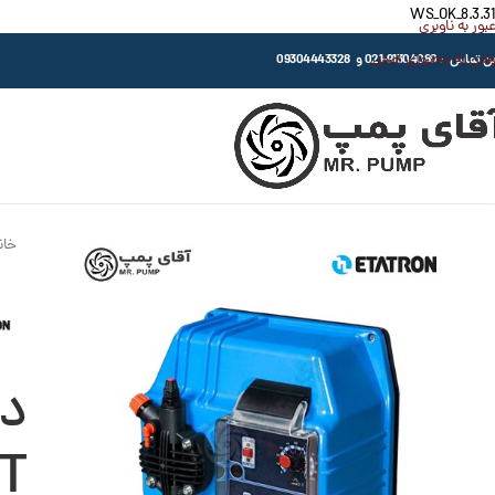
WS_OK_8.3.31
عبور به ناوبری
رفتن به محتوای اصلی
اس : 91304080-021 و 09304443328
خان
T