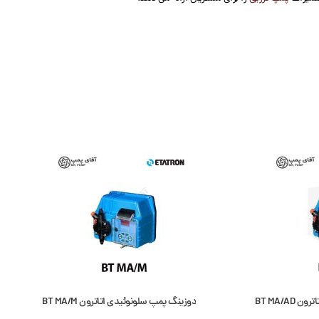
BT MA/A
دوزینگ پمپ سلونوئیدی اتاترون BT MA/M