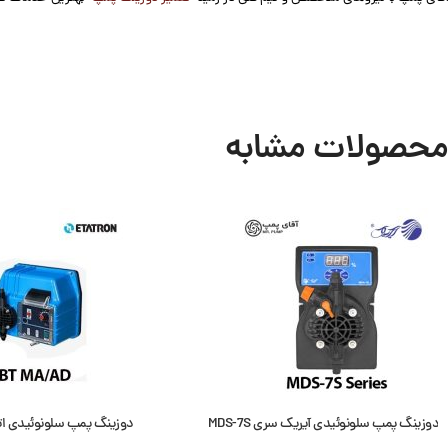
محصولات مشابه
دوزینگ پمپ سلونوئیدی آیریک سری MDS-7S
دوزینگ پمپ سلونوئیدی اتاترون D