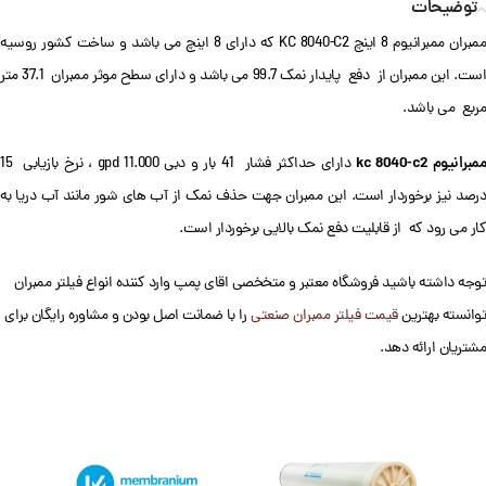
توضیحات
ممبران ممبرانیوم 8 اینچ KC 8040-C2 که دارای 8 اینچ می باشد و ساخت کشور روسیه
است. این ممبران از دفع پایدار نمک 99.7 می باشد و دارای سطح موثر ممبران 37.1 متر
مربع می باشد.
ممبرانیوم kc 8040-c2
دارای حداکثر فشار 41 بار و دبی 11.000 gpd ، نرخ بازیابی 15
درصد نیز برخوردار است. این ممبران جهت حذف نمک از آب های شور مانند آب دریا به
کار می رود که از قابلیت دفع نمک بالایی برخوردار است.
توجه داشته باشید فروشگاه معتبر و متخخصی اقای پمپ وارد کننده انواع فیلتر ممبران
توانسته بهترین
قیمت فیلتر ممبران صنعتی
را با ضمانت اصل بودن و مشاوره رایگان برای
مشتریان ارائه دهد.