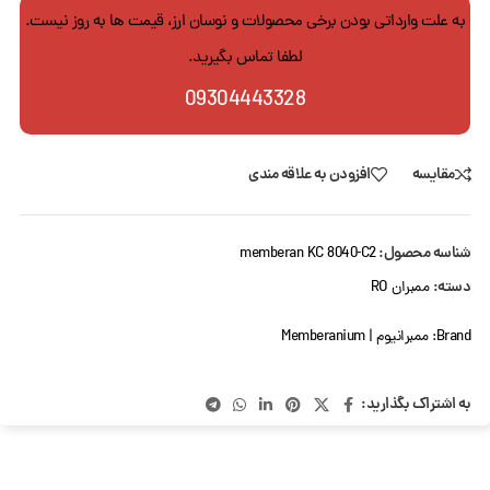
به علت وارداتی بودن برخی محصولات و نوسان ارز، قیمت ها به روز نیست.
لطفا تماس بگیرید.
09304443328
مقایسه
افزودن به علاقه مندی
شناسه محصول:
memberan KC 8040-C2
دسته:
ممبران RO
Brand:
ممبرانیوم | Memberanium
به اشتراک بگذارید: