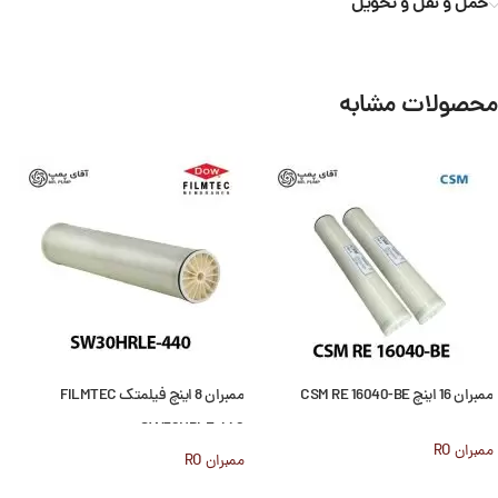
حمل و نقل و تحویل
محصولات مشابه
ممبران 16 اینچ CSM RE 16040-BE
ممبران 8 اینچ فیلمتک FILMTEC
SW30HRLE-440
ممبران RO
ممبران RO