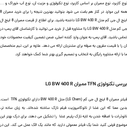
نوع کاربرد، نوع ممبران بر اساس کاربرد، نوع تکنولوژی و مزیت آن، نوع آب خوراک و …
همه این موارد در کنار هم باعث می شود بتوانید بهترین نتیجه را برای خرید ممبران 8
اینچ ال جی کم مدل LG BW 400 R داشته باشید. برای اطلاع از قیمت ممبران 8 اینچ ال
جی کم مدل LG BW 400 R یاا مشاوره قبل از خرید می توانید با کارشناسان آقای پمپ در
تماس باشید. آقای پمپ به عنوان وارد کننده اصلی، ضمن تضمین کیفیت محصولات خود
آن را با قیمت مقرون به صرفه برای مشتریان ارائه می دهد. علاوه بر این، تیم متخصصان
ما با ارائه مشاوره رایگان به انتخاب و تصمیم گیری بهتر شما کمک خواهند کرد.
بررسی تکنولوژی TFN ممبران LG BW 400 R
فیلتر ممبران 8 اینچ ال جی کم (LG Chem) مدل BW 400 R دارای تکنولوژی TFN است.
بدین معنا که این غشا از نانوکامپوزیت فیلم نازک ساخته شده‌اند. به زبان ساده تر،
نانوذرات با اضافه شدن به لایه نازک پلیمر غشا را تشکیل می دهند. برای درک بهتر این
موضوع فرض کنید شما یک فیلتر معمولی دارید که مانند یک الک عمل می کند. این در