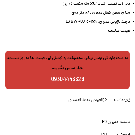
دبی آب تصفیه شده: 39.7 متر مکعب در روز
میزان سطح فعال ممبران : 37 متر مربع
درصد بازیابی ممبران: LG BW 400 R =15%
قیمت مناسب
به علت وارداتی بودن برخی محصولات و نوسان ارز، قیمت ها به روز نیست.
لطفا تماس بگیرید.
09304443328
مقایسه
افزودن به علاقه مندی
دسته:
ممبران RO