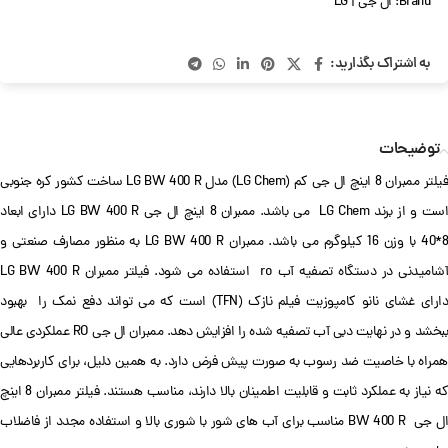
Brand:
ال جی | LG
به اشتراک بگذارید:
توضیحات
فیلتر ممبران 8 اینچ ال جی کم (LG Chem) مدل LG BW 400 R ساخت کشور کره جنوبی
است و از برند LG Chem می باشد. ممبران 8 اینچ ال جی LG BW 400 R دارای ابعاد
8*40 با وزن 16 کیلوگرم می باشد. ممبران LG BW 400 R به منظور مصارف صنعتی و
آشامیدنی در دستگاه تصفیه آب ro استفاده می شود. فیلتر ممبران LG BW 400 R
دارای غشای نانو کامپوزیت فیلم نازک (TFN) است که می تواند دفع نمک را بهبود
ببخشد و در نهایت دبی آب تصفیه شده را افزایش دهد. ممبران ال جی RO عملکردی عالی
همراه با خاصیت ضد رسوب به صورت پیش فرض دارد. به همین دلیل، برای کاربردهایی
که نیاز به عملکرد ثابت و قابلیت اطمینان بالا دارند، مناسب هستند. فیلتر ممبران 8 اینچ
ال جی BW 400 R مناسب برای آب های شور با شوری بالا و استفاده مجدد از فاضلاب