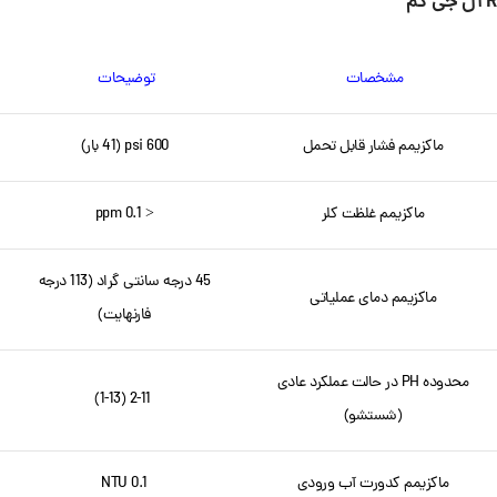
R ال جی کم
مشخصات
توضیحات
ماکزیمم فشار قابل تحمل
600 psi (41 بار)
ماکزیمم غلظت کلر
< 0.1 ppm
45 درجه سانتی گراد (113 درجه
ماکزیمم دمای عملیاتی
فارنهایت)
محدوده PH در حالت عملکرد عادی
2-11 (1-13)
(شستشو)
ماکزیمم کدورت آب ورودی
0.1 NTU