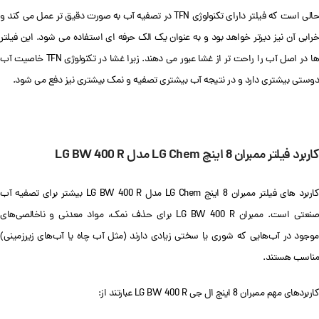
حالی است که فیلتر دارای تکنولوژی TFN در تصفیه آب به صورت دقیق تر عمل می کند و
خرابی آن نیز دیرتر خواهد بود و به عنوان یک الک حرفه ای استفاده می شود. این فیلتر
ها در اصل آب را راحت تر از غشا عبور می دهند. زیرا غشا در تکنولوژی TFN خاصیت آب‌
دوستی بیشتری دارد و در نتیجه آب بیشتری تصفیه و نمک بیشتری نیز دفع می شود.
کاربرد فیلتر ممبران 8 اینچ LG Chem مدل LG BW 400 R
کاربرد های فیلتر ممبران 8 اینچ LG Chem مدل LG BW 400 R بیشتر برای تصفیه آب
صنعتی است. ممبران LG BW 400 R برای حذف نمک، مواد معدنی و ناخالصی‌های
موجود در آب‌هایی که شوری یا سختی زیادی دارند (مثل آب چاه یا آب‌های زیرزمینی)
مناسب هستند.
کاربردهای مهم ممبران 8 اینچ ال جی LG BW 400 R عبارتند از: