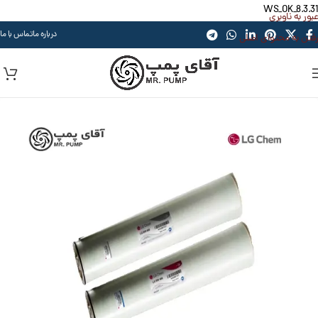
WS_OK_8.3.31
عبور به ناوبری
درباره ما
تماس با ما
رفتن به محتوای اصلی