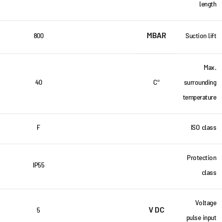
length
MBAR
800
Suction lift
Max.
40
°C
surrounding
temperature
F
ISO class
Protection
IP55
class
Voltage
V DC
5
pulse input