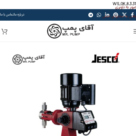
WS_OK_8.3.31
عبور به ناوبری
درباره ما
تماس با ما
رفتن به محتوای اصلی