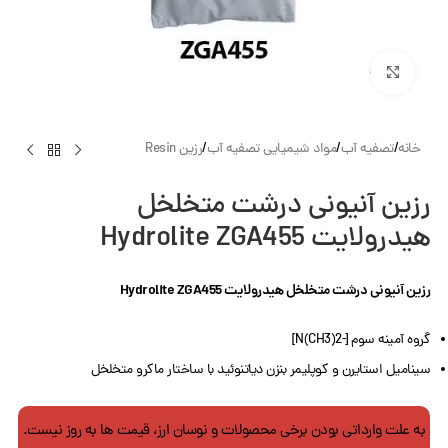
بزرگنمایی تصویر
خانه
/
تصفیه آب
/
مواد شیمیایی تصفیه آب
/
رزین Resin
رزین آنیونی درشت متخلخل
هیدرولایت Hydrolite ZGA455
رزین آنیونی درشت متخلخل هیدرولایت Hydrolite ZGA455
گروه آمینه سوم [-N(CH3)2]
سینامیل استایرن و کوپلیمر بنزن دیاتنوئید با ساختار ماکرو متخلخل
به علت وارداتی بودن برخی محصولات و نوسان ارز، قیمت ها به روز نیست.