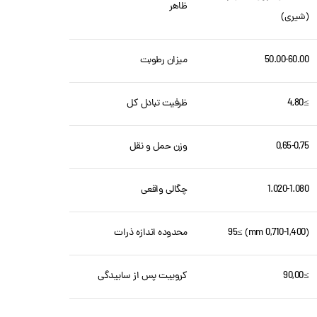
ظاهر
(شیری)
50.00-60.00
میزان رطوبت
≥4,80
ظرفیت تبادل کل
0,65-0,75
وزن حمل و نقل
1.020-1.080
چگالی واقعی
(0,710-1,400 mm) ≥95
محدوده اندازه ذرات
≥90,00
کروییت پس از ساییدگی