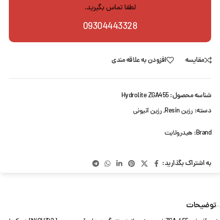
لطفا تماس بگیرید.
09304443328
مقایسه
افزودن به علاقه مندی
شناسه محصول:
Hydrolite ZGA455
دسته:
رزین Resin
,
رزین آنیونی
Brand:
هیدرولایت
به اشتراک بگذارید:
توضیحات