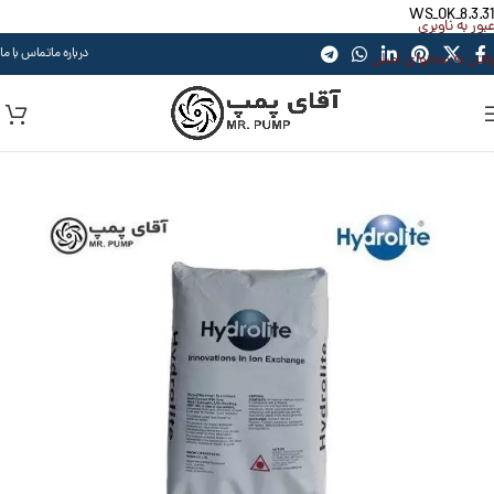
WS_OK_8.3.31
عبور به ناوبری
درباره ما
تماس با ما
رفتن به محتوای اصلی