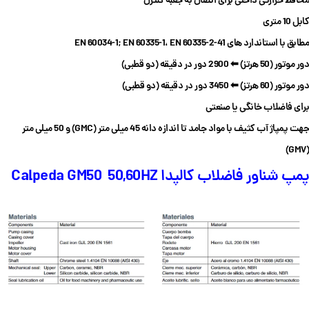
محافظ حرارتی داخلی برای اتصال به جعبه کنترل
کابل 10 متری
مطابق با استاندارد های EN 60034-1; EN 60335-1، EN 60335-2-41
دور موتور (50 هرتز) ⬅ 2900 دور در دقیقه (دو قطبی)
دور موتور (60 هرتز) ⬅ 3450 دور در دقیقه (دو قطبی)
برای فاضلاب خانگی یا صنعتی
جهت پمپاژ آب کثیف با مواد جامد تا اندازه دانه 45 میلی متر (GMC) و 50 میلی متر
(GMV)
پمپ شناور فاضلاب کالپدا Calpeda GM50
50,60HZ