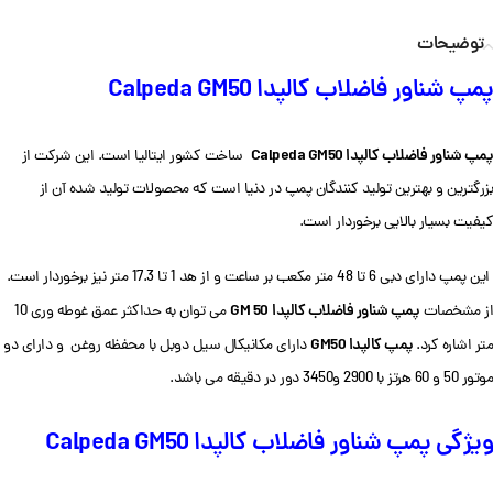
توضیحات
پمپ شناور فاضلاب کالپدا Calpeda GM50
پمپ شناور فاضلاب کالپدا Calpeda GM50
ساخت کشور ایتالیا است. این شرکت از
بزرگترین و بهترین تولید کنندگان پمپ در دنیا است که محصولات تولید شده آن از
کیفیت بسیار بالایی برخوردار است.
این پمپ دارای دبی 6 تا 48 متر مکعب بر ساعت و از هد 1 تا 17.3 متر نیز برخوردار است.
پمپ شناور فاضلاب کالپدا
GM 50
از مشخصات
می توان به حداکثر عمق غوطه وری 10
پمپ کالپدا GM50
متر اشاره کرد.
دارای مکانیکال سیل دوبل با محفظه روغن و دارای دو
موتور 50 و 60 هرتز با 2900 و3450 دور در دقیقه می باشد.
ویژگی پمپ شناور فاضلاب کالپدا Calpeda GM50