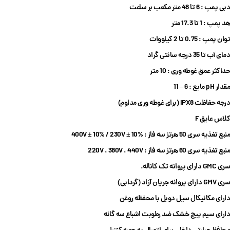
دبی پمپ : 6 تا 48 متر مکعب بر ساعت
هد پمپ : 1 تا 17.3 متر
توان پمپ : 0.75 تا 2 کیلووات
دمای آب تا
35
درجه سانتی گراد
حداکثر عمق غوطه وری :
10
متر
مقدار pH مایع : 6 – 11
درجه حفاظت
IPX8 (برای غوطه وری مداوم)
کلاس عایق F
منبع تغذیه سری 50 هرتز سه فاز : 400V ± 10% / 230V ± 10%
منبع تغذیه سری 60 هرتز سه فاز : 220V ، 380V ، 440V
سری GMC دارای پروانه تک کاناله.
سری GMV دارای پروانه جریان آزاد (گردابی)
دارای مکانیکال سیل دوبل با محفظه روغن
دارای سیم پیچ خشک ضد رطوبت اشباع سه گانه