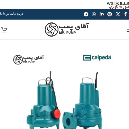
WS_OK_8.3.31
عبور به ناوبری
درباره ما
تماس با ما
رفتن به محتوای اصلی