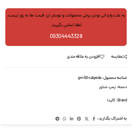
به علت وارداتی بودن برخی محصولات و نوسان ارز، قیمت ها به روز نیست.
لطفا تماس بگیرید.
09304443328
مقایسه
افزودن به علاقه مندی
شناسه محصول:
gm-50-calpeda
دسته:
پمپ شناور
Brand:
کالپدا
به اشتراک بگذارید: