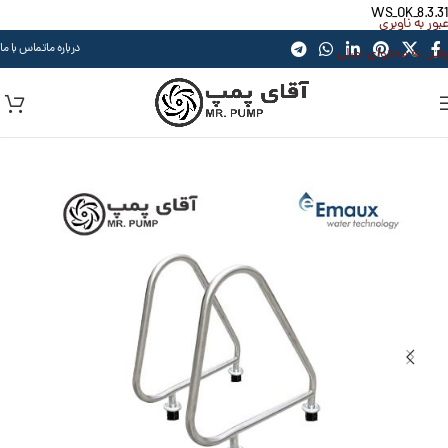
WS_OK_8.3.31
عبور به ناوبری
درباره ما
تماس با ما
رفتن به محتوای اصلی