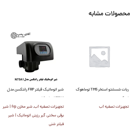
محصولات مشابه
ربات شسشتو استخر TM5 توماهوک
شیر اتوماتیک فیلتر FRP رانتکسن مدل
ایمکس
N75A1 سایز 2 اینچ
تجهیزات تصفیه آب
تجهیزات تصفیه آب
,
شیر مخزن frp | شیر
برقی سختی گیر رزینی اتوماتیک | شیر
فیلتر شنی