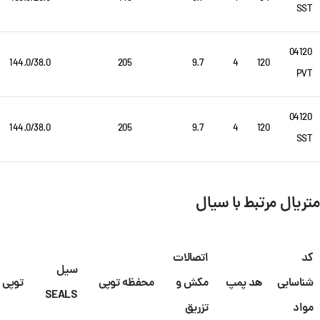
SST
04120
144.0/38.0
205
9.7
4
120
PVT
04120
144.0/38.0
205
9.7
4
120
SST
متریال مرتبط با سیال
کد
اتصالات
سیل
شناسایی
هد پمپ
مکش و
محفظه توپی
توپی
SEALS
مواد
تزریق