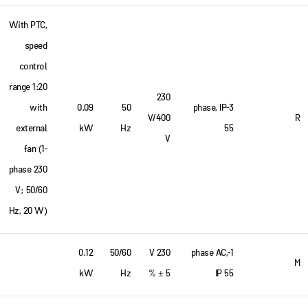
With PTC,
speed
control
range 1:20
230
with
0.09
50
3-phase, IP
V/400
R
external
kW
Hz
55
V
fan (1-
phase 230
V; 50/60
Hz, 20 W)
0.12
50/60
230 V
1-phase AC,
M
kW
Hz
± 5 %
IP 55