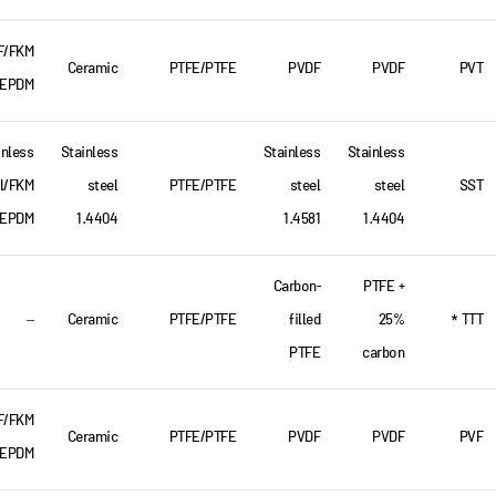
F/FKM
Ceramic
PTFE/PTFE
PVDF
PVDF
PVT
 EPDM
inless
Stainless
Stainless
Stainless
l/FKM
steel
PTFE/PTFE
steel
steel
SST
 EPDM
1.4404
1.4581
1.4404
Carbon-
PTFE +
–
Ceramic
PTFE/PTFE
filled
25%
TTT *
PTFE
carbon
F/FKM
Ceramic
PTFE/PTFE
PVDF
PVDF
PVF
 EPDM