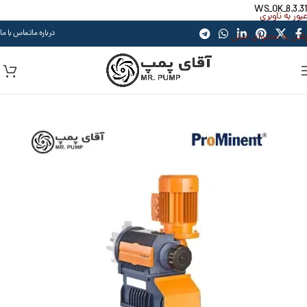
WS_OK_8.3.31
عبور به ناوبری
درباره ما
تماس با ما
رفتن به محتوای اصلی