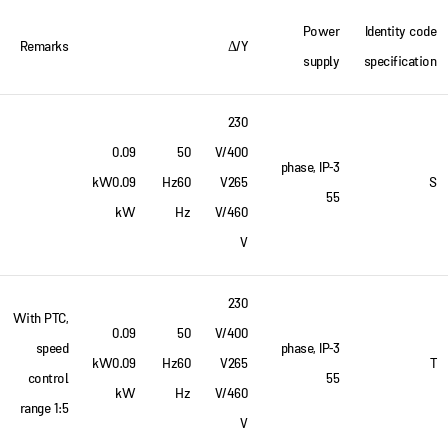
Power
Identity code
Remarks
Δ/Y
supply
specification
230
0.09
50
V/400
3-phase, IP
kW0.09
Hz60
V265
S
55
kW
Hz
V/460
V
230
With PTC,
0.09
50
V/400
speed
3-phase, IP
kW0.09
Hz60
V265
T
control
55
kW
Hz
V/460
range 1:5
V