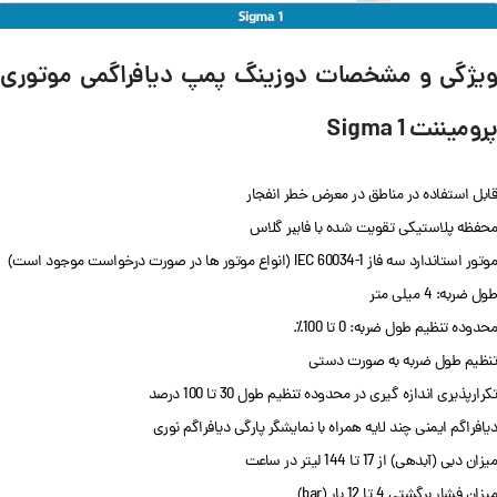
ویژگی و مشخصات دوزینگ پمپ دیافراگمی موتوری
پرومیننت Sigma 1
قابل استفاده در مناطق در معرض خطر انفجار
محفظه پلاستیکی تقویت شده با فایبر گلاس
موتور استاندارد سه فاز IEC 60034-1 (انواع موتور ها در صورت درخواست موجود است)
طول ضربه: 4 میلی متر
محدوده تنظیم طول ضربه: 0 تا 100٪.
تنظیم طول ضربه به صورت دستی
تکرارپذیری اندازه گیری در محدوده تنظیم طول 30 تا 100 درصد
دیافراگم ایمنی چند لایه همراه با نمایشگر پارگی دیافراگم نوری
میزان دبی (آبدهی) از 17 تا 144 لیتر در ساعت
میزان فشار برگشتی 4 تا 12 بار (bar)