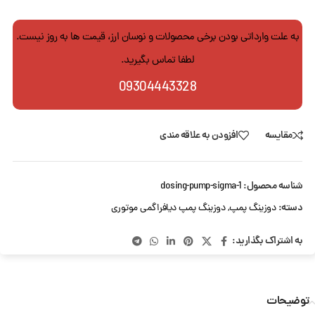
به علت وارداتی بودن برخی محصولات و نوسان ارز، قیمت ها به روز نیست.
لطفا تماس بگیرید.
09304443328
مقایسه
افزودن به علاقه مندی
شناسه محصول:
dosing-pump-sigma-1
دسته:
دوزینگ پمپ
,
دوزینگ پمپ دیافراگمی موتوری
به اشتراک بگذارید:
توضیحات