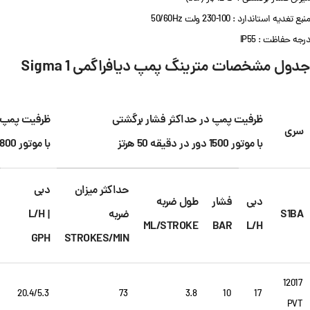
منبع تغدیه استاندارد : 100-230 ولت 50/60Hz
درجه حفاظت : IP55
جدول مشخصات مترینگ پمپ دیافراگمی Sigma 1
ظرفیت پمپ در حداکثر فشار برگشتی
ظرفیت پمپ د
سری
با موتور 1500 دور در دقیقه 50 هرتز
با موتور 1800 دور در دقیقه 60 هرتز
حداکثر میزان
دبی
دبی
فشار
طول ضربه
S1BA
ضربه
L/H |
ML/STROKE
BAR
L/H
GPH
STROKES/MIN
12017
20.4/5.3
73
3.8
10
17
PVT