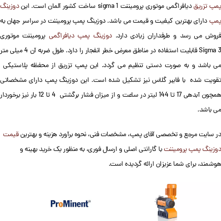
مپ تزریق
دیافراگمی موتوری پرومیننت sigma 1 ساخت کشور آلمان است. این
دوزینگ
پمپ
دارای بهترین کیفیت و قیمت می باشد. دوزینگ پمپ پرومیننت در سراسر جهان به
روش می رسد و طرفداران زیادی دارد.
دوزینگ پمپ دیافراگمی
پرومیننت موتوری
Sigma 3 قابلیت استفاده در مناطق معرض خطر انفجار را دارد. طول ضربه آن 4 میلی متر
می باشد و به صورت دستی تنظیم می گردد. این پمپ تزریق از محفظه پلاستیکی
تقویت شده با فایبر گلاس نیز تشکیل شده است. این دوزینگ پمپ دارای مشخصاتی
همچون آبدهی 17 تا 144 لیتر در ساعت و از میزان فشار برگشتی 4 تا 12 بار نیز برخوردار
می باشد.
در سایت مرجع و تخصصی آقای پمپ، مشخصات فنی، نحوه برآورد هزینه و بهترین
قیمت
دوزینگ پمپ پرومیننت
با گارانتی اصلی و ارسال فوری، به منظور یک خرید بهینه و
هوشمند، برای شما عزیزان ارائه گردیده است.