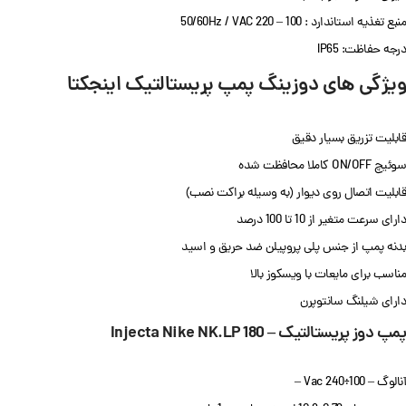
منبع تغذیه استاندارد : 100 – 220 50/60Hz / VAC
درجه حفاظت: IP65
ویژگی های دوزینگ پمپ پریستالتیک اینجکتا
قابلیت تزریق بسیار دقیق
سوئیچ ON/OFF کاملا محافظت شده
قابلیت اتصال روی دیوار (به وسیله براکت نصب)
دارای سرعت متغیر از 10 تا 100 درصد
بدنه پمپ از جنس پلی پروپیلن ضد حریق و اسید
مناسب برای مایعات با ویسکوز بالا
دارای شیلنگ سانتوپرن
پمپ دوز پریستالتیک – Injecta Nike NK.LP 180
آنالوگ – 100÷240 Vac –