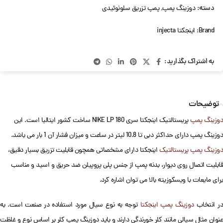
دسته:
دوزینگ پمپ
,
پمپ تزریق سلونوئیدی
Brand:
اینجکتا injecta
به اشتراک بگذارید:
توضیحات
دوزینگ پمپ
پریستالتیک اینجکتا سری NIKE LP 180 ساخت کشور ایتالیا است. این
دوزینگ پمپ دارای حداکثر دبی تا 10.8 لیتر در ساعت و میزان فشار آن 1 بار می باشد.
دوزینگ پمپ پریستالتیک
اینجکتا دارای مشخصاتی همچون قابلیت تزریق بسیار دقیق،
قابلیت اتصال روی دیوار، بدنه پمپ از جنس پلی پروپیلن ضد حریق و اسید و مناسب
برای مایعات با ویسکوزیته بالا می توان اشاره کرد.
ر انتخاب
دوزینگ پمپ اینجکتا
توجه به نوع سیال مورد استفاده در صنعت است. به
عنوان مثال سیالی مانند کلر خورندگی دارند و باید دوزینگ پمپ کلر بر اساس نوع و غلظت