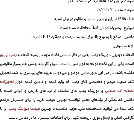
سرعت جریان 0.72÷10.8 لیتر در ساعت – 1 بار
سرعت متغیر 10 ÷ 100%.
ظرف IP 65 از پلی پروپیلن نسوز و مقاوم در برابر اسید
سوئیچ روشن/خاموش کاملاً محافظت شده است
ماشین اصلاح با وضوح بالا برای تنظیم سرعت و عملکرد / LED قدرت
لوله سانتوپرن
نتخاب بهترین دوزینگ پمپ یعنی در نظر داشتن نکات مهم در زمینه انتخاب
پمپ تزریق
است. یکی از این نکات توجه به نوع سیال است. سیال کلر باید جنس هد بسیار مقاومی
داشته باشد. در غیر این صورت این موضوع می تواند هزینه های بیشتری به شما تحمیل
کند. سایت مرجع و تخصصی آقای پمپ که وارد کننده و تامین کننده انواع
تجهیزات
صفیه آب صنعتی
و دوزینگ پمپ های مختلف از برندهای خارجی و ایرانی است با
داشتن نمایندگی از برندهای معتبر توانسته بهترین قیمت خرید را برای مشتریان فراهم
ند. شما می توانید مشخصات فنی، هزینه مناسب با بهترین
قیمت دوزینگ پمپ
را با
گارانتی اصلی و ارسال فوری دریافت کنید. برای اطلاعات بیشتر با ما در تماس باشید.