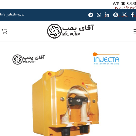
WS_OK_8.3.31
عبور به ناوبری
درباره ما
تماس با ما
رفتن به محتوای اصلی