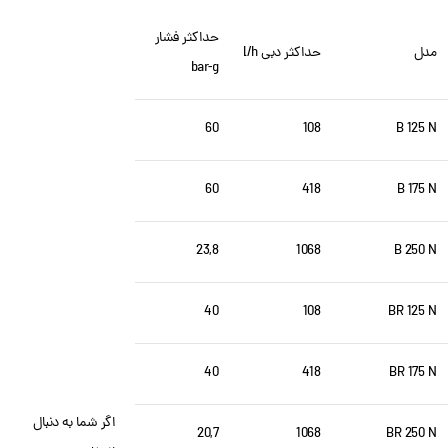
حداکثر فشار
مدل
حداکثر دبی l/h
bar-g
60
108
B 125 N
60
418
B 175 N
23,8
1068
B 250 N
40
108
BR 125 N
40
418
BR 175 N
اگر شما به دنبال
20,7
1068
BR 250 N