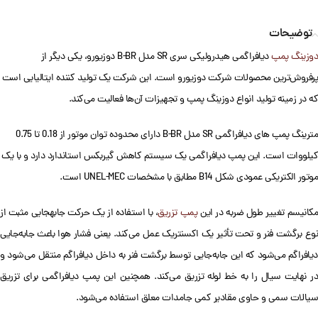
توضیحات
دوزینگ پمپ
دیافراگمی هیدرولیکی سری SR مدل B-BR دوزیورو، یکی دیگر از
پرفروش‌ترین محصولات شرکت دوزیورو است. این شرکت یک تولید کننده ایتالیایی است
که در زمینه تولید انواع دوزینگ پمپ و تجهیزات آن‌ها فعالیت می‌کند.
مترینگ پمپ های دیافراگمی SR مدل B-BR دارای محدوده توان موتور از 0.18 تا 0.75
کیلووات است. این پمپ دیافراگمی یک سیستم کاهش گیربکس استاندارد دارد و با یک
موتور الکتریکی عمودی شکل B14 مطابق با مشخصات UNEL-MEC است.
کانیسم تغییر طول ضربه در این
پمپ تزریق
، با استفاده از یک حرکت جابه‎جایی مثبت از
نوع برگشت فنر و تحت تأثیر یک اکسنتریک عمل می‌کند. یعنی فشار هوا باعث جابه‌جایی
دیافراگم می‌شود که این جابه‌جایی توسط برگشت فنر به داخل دیافراگم منتقل می‌شود و
در نهایت سیال را به خط لوله تزریق می‌کند. همچنین این پمپ دیافراگمی برای تزریق
سیالات سمی و حاوی مقادیر کمی جامدات معلق استفاده می‌شود.