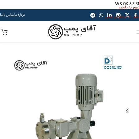
WS_OK_8.3.31
عبور به ناوبری
درباره ما
تماس با ما
رفتن به محتوای اصلی