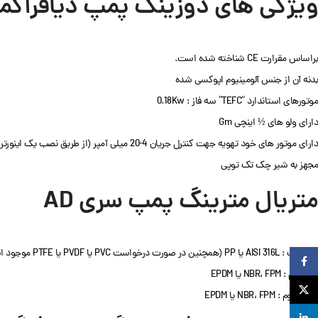
ویژگی های دوزینگ پمپ دیافراگمی
براساس مقرارت CE شناخته شده است.
بدنه آن از جنس آلومینیوم اپوکسی شده
موتورهای استاندارد “TEFC” سه فاز : 0.18Kw
دارای ولو های ½ اینچی Gm
دارای موتور های خود تهویه جهت کنترل جریان 4-20 میلی آمپر (از طریق نصب یک اینورتر)
مجهز به شیر چک تک توپی
متریال مترینگ پمپ
سری AD
هد پمپ : AISI 316L یا PP (همچنین در صورت درخواست PVC یا PVDF یا PTFE موجود است)
Facebook
دیافراگم : NBR، FPM یا EPDM
X
مهر و موم : NBR، FPM یا EPDM