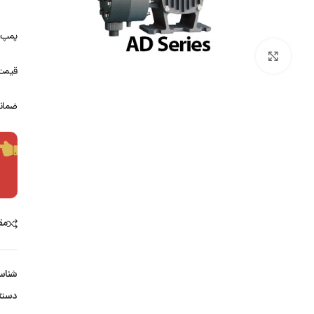
پمپ تزر
بزرگنمایی تصویر
قیمت
ضمانت
مق
شناس
دسته