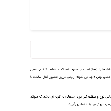
دیافراگمی اتاترون AD به صورت کوچک طراحی شده اند. دبی 123 لیتر بر ساعت (l/h) است. فشار 14 بار (bar) است. به صورت استاندارد قابلیت تنظیم دستی
اد و عملی بودن دارد. این نمونه از پمپ تزریق اتاترون قابل ساخت با
اس نوع و غلظت کلر مورد استفاده به گونه ای باشد که بتواند
پمپ می توانید با ما تماس بگیرید.