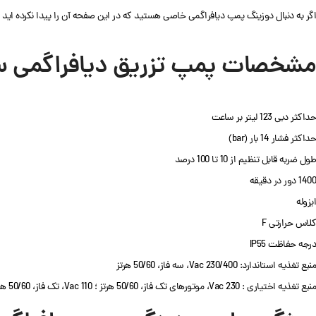
اگر به دنبال دوزینگ پمپ دیافراگمی خاصی هستید که در این صفحه آن را پیدا نکرده اید 
مشخصات پمپ تزریق دیافراگمی سری
حداکثر دبی 123 لیتر بر ساعت
حداکثر فشار 14 بار (bar)
طول ضربه قابل تنظیم از 10 تا 100 درصد
1400 دور در دقیقه
ایزوله
کلاس حرارتی F
درجه حفاظت IP55
منبع تغذیه استاندارد: 230/400 Vac، سه فاز، 50/60 هرتز
منبع تغذیه اختیاری : 230 Vac، موتورهای تک فاز، 50/60 هرتز ؛ 110 Vac، تک فاز، 50/60 هرتز