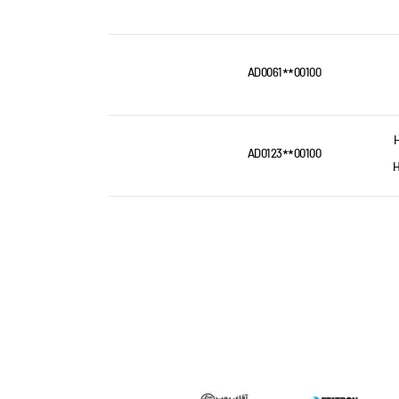
AD0061**00100
AD0123**00100