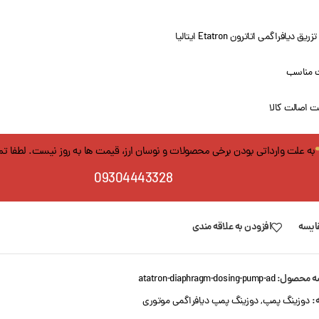
یق دیافراگمی اتاترون Etatron ایتالیا
 مناسب
 اصالت کالا
به علت وارداتی بودن برخی محصولات و نوسان ارز، قیمت ها به روز نیست. لطفا ت
09304443328
ایسه
افزودن به علاقه مندی
ه محصول:
atatron-diaphragm-dosing-pump-ad
:
دوزینگ پمپ
,
دوزینگ پمپ دیافراگمی موتوری