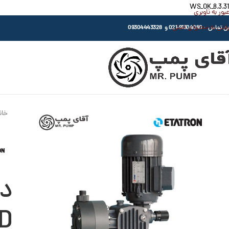
WS_OK_8.3.31
عبور به ناوبری
رفتن به محتوای اصلی
اس : 91304080-021 و 09304443328
خان
دو
D