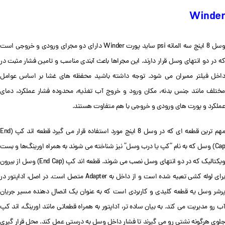
Winder
وسل 8 اینچ سه المانه psi ساید پورت Winder دارای دو مجرای ورودی و خروجی است
که در دو انتهای وسل قرار دارند. این مجراها باعث آبندی مناسب و تامین فشار مثبت در
داخل فیلتر ممبران می شود. توجه داشته باشید محفظه های غشا بر اساس عوامل
مختلف مانند جنس بدنه، مکان ورود و خروج آب تغذیه، محدوده فشار عملکرد، دمای
عملکرد و پورت های ورودی و خروجی با هم متفاوت هستند.
مهم ترین قطعه ای که در وسل 8 اینچ مورد استفاده قرار می گیرد قطعه اند کپ (End
Cap) وسل که به نام “کپ یا درب وسل” نیز شناخته می شوند به همراه اورینگ‌ها و بست
ویکتالیک که در دو انتهای وسل نصب می شوند. قطعه اند کپ (End Cap) وسل از بیرون
برای لوله کشی تعبیه شده است و از داخل به Adapter متصل است. در اصل، آداپتور در
پرشر وسل یه قطعه کلیدی و کاربردی است که به عنوان یک اتصال‌ دهنده مسیر جریان
آب رو مدیریت می کند. به بیان ساده تر، آداپتور به همراه قطعاتی مانند اورینگ‌، اند کپ
جلوی هرگونه نشتی رو می گیرند تا فشار داخل وسل به درستی عمل کند. محل قرار گیری