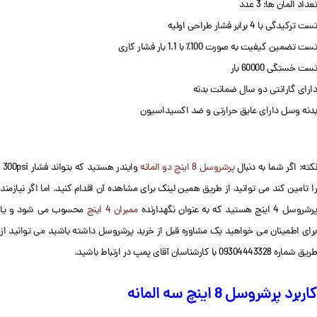
تعداد المان ها: 3 عدد
تست ترکیدگی با 4 برابر فشار طراحی اولیه
تست تضمین کیفیت به صورت 100٪ با 1.1 بار فشار کاری
تست خستگی 60000 بار
دارای گارانتی دو سال ضمانت بدنه
بدنه وسل دارای عایق حرارتی و ضد اکسیداسیون
نکته: اگر شما به دنبال
پرشروسل 8 اینچ دو المانه
وایندر هستید که بتواند فشار 300psi
را تامین کند می توانید از طریق همین لینک برای مشاهده آن اقدام کنید. اما اگر نیازمند
رشروسل 4 اینچ هستید که به عنوان نگهدارنده
ممبران 4 اینچ
محسوب می شود و یا
برای اطمینان می خواهید یک مشاوره قبل از خرید پرشروسل داشته باشید می توانید از
طریق شماره 09304443328 با کارشناسان آقای پمپ در ارتباط باشید.
کاربرد پرشروسل 8 اینچ سه المانه