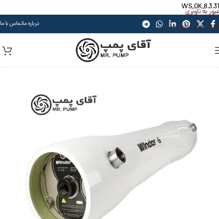
WS_OK_8.3.31
عبور به ناوبری
درباره ما
تماس با ما
رفتن به محتوای اصلی