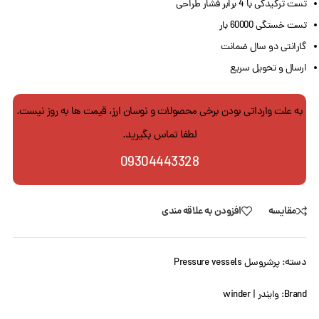
تست ترکیدگی با 4 برابر فشار طراحی
تست خستگی 60000 بار
گارانتی دو سال ضمانت
ارسال و تحویل سریع
به علت وارداتی بودن برخی محصولات و نوسان ارز، قیمت ها به روز نیست.
لطفا تماس بگیرید.
09304443328
مقایسه
افزودن به علاقه مندی
دسته:
پرشروسل Pressure vessels
Brand:
وایندر | winder