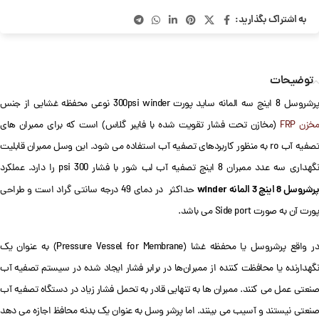
به اشتراک بگذارید:
توضیحات
رشروسل 8 اینچ سه المانه ساید پورت 300psi winder نوعی محفظه غشایی از جنس
خزن FRP
(مخازن تحت فشار تقویت شده با فایبر گلاس) است که برای ممبران های
تصفیه آب ro به منظور کاربردهای تصفیه آب استفاده می شود. این وسل ممبران قابلیت
نگهداری سه عدد ممبران 8 اینچ تصفیه آب لب شور با فشار 300 psi را دارد. عملکرد
پرشروسل 8 اینچ 3 المانه winder
حداکثر در دمای 49 درجه سانتی گراد است و طراحی
پورت آن به صورت Side port می باشد.
در واقع پرشروسل یا محفظه غشا (Pressure Vessel for Membrane) به عنوان یک
نگهدارنده یا محافظت کننده از ممبران‌ها در برابر فشار ایجاد شده در سیستم تصفیه آب
صنعتی عمل می کنند. ممبران ها به تنهایی قادر به تحمل فشار زیاد در دستگاه تصفیه آب
صنعتی نیستند و آسیب می بینند. اما پرشر وسل به عنوان یک بدنه محافظ اجازه می دهد