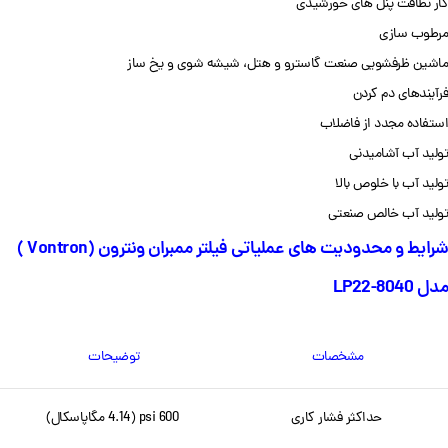
کار نظافت پنل های خورشیدی
مرطوب سازی
ماشین ظرفشویی صنعت گاسترو و هتل، شیشه شوی و یخ ساز
فرآیندهای دم کردن
استفاده مجدد از فاضلاب
تولید آب آشامیدنی
تولید آب با خلوص بالا
تولید آب خالص صنعتی
شرایط و محدودیت های عملیاتی فیلتر ممبران ونترون (Vontron )
مدل LP22-8040
مشخصات
توضیحات
حداکثر فشار کاری
600 psi (4.14 مگاپاسکال)