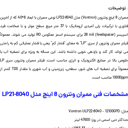
توضیحات
ممبران 8 اینچ ونترون (Vontron) مدل LP22-8040 نوعی ممبران با ابعاد 8*40 که از آخرین
فناوری با ترکیبات پلی آمیدی آروماتیک با 37 متر مربع سطح موثر و با ضخامت فید
اسپیسر (feedspacer) 28 mil برای سیستم اسمز معکوس RO تولید می شوند. معمولاً
فیلتر ممبران ونترون از سری “LP” به معنای “فشار کم” یعنی با فشار عملیاتی کم به راحتی
می تواند کار کند و بازدهی خوبی داشته باشد. این مساله به ویژه برای تصفیه آب با
خلوص بالا در صنایع الکترونیک و انرژی مناسب است. فیلتر ممبران ونترون سری LP
معمولاً برای تصفیه آب های شور، سطحی، زیرزمینی و آب شهری با مقدار TDS کمتر از
10000ppm مناسب است.
مشخصات فنی ممبران ونترون 8 اینچ مدل LP21-8040
مدل: Vontron ULP22-8040 – 12100GPD
حداکثر دبی اسمی در روز: 47600 لیتر