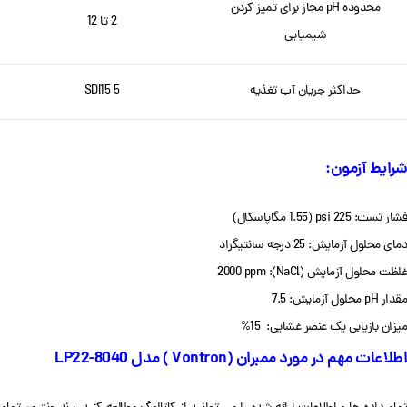
محدوده pH مجاز برای تمیز کردن
2 تا 12
شیمیایی
حداکثر جریان آب تغذیه
SDI15 5
شرایط آزمون:
فشار تست: 225 psi (1.55 مگاپاسکال)
دمای محلول آزمایش: 25 ​​درجه سانتیگراد
غلظت محلول آزمایش (NaCl): 2000 ppm
مقدار pH محلول آزمایش: 7.5
میزان بازیابی یک عنصر غشایی: 15%
اطلاعات مهم در مورد ممبران (Vontron ) مدل LP22-8040