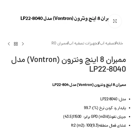
بزرگنمایی تصویر
خانه
/
تصفیه آب
/
تجهیزات تصفیه آب
/
ممبران RO
ممبران 8 اینچ ونترون (Vontron) مدل
LP22-8040
ممبران 8 اینچ ونترون (Vontron) مدل LP22-804
مدل: LP22-8040
پایدار رد کردن نرخ (%): 99.7
جریان نفوذGPD (m3/d) برابر: 11500(43.5)
غشای فعال منطقهft2 (m2): 100(9.3)