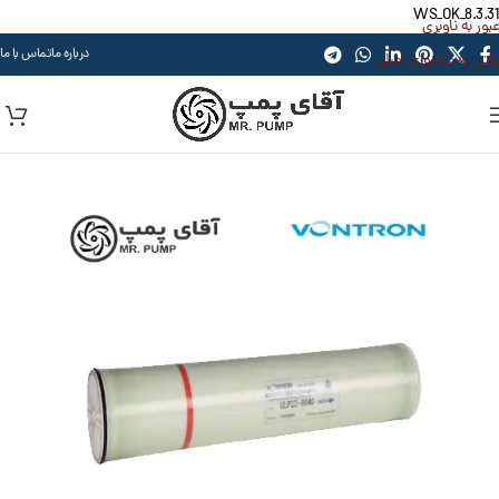
WS_OK_8.3.31
عبور به ناوبری
درباره ما
تماس با ما
رفتن به محتوای اصلی