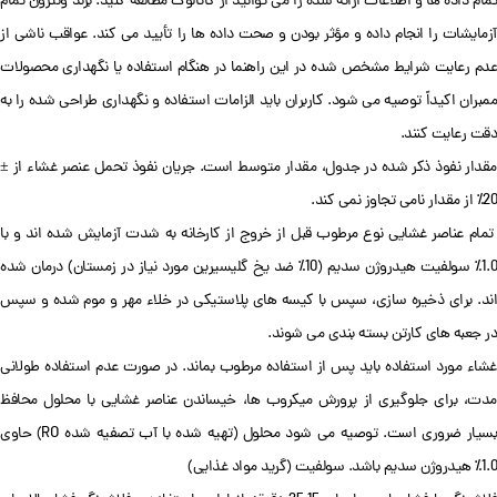
تمام داده ها و اطلاعات ارائه شده را می توانید از کاتالوگ مطالعه کنید. برند ونترون تمام
آزمایشات را انجام داده و مؤثر بودن و صحت داده ها را تأیید می کند. عواقب ناشی از
عدم رعایت شرایط مشخص شده در این راهنما در هنگام استفاده یا نگهداری محصولات
ممبران اکیداً توصیه می شود. کاربران باید الزامات استفاده و نگهداری طراحی شده را به
دقت رعایت کنند.
مقدار نفوذ ذکر شده در جدول، مقدار متوسط ​​است. جریان نفوذ تحمل عنصر غشاء از ±
20٪ از مقدار نامی تجاوز نمی کند.
تمام عناصر غشایی نوع مرطوب قبل از خروج از کارخانه به شدت آزمایش شده اند و با
1.0٪ سولفیت هیدروژن سدیم (10٪ ضد یخ گلیسیرین مورد نیاز در زمستان) درمان شده
اند. برای ذخیره سازی، سپس با کیسه های پلاستیکی در خلاء مهر و موم شده و سپس
در جعبه های کارتن بسته بندی می شوند.
غشاء مورد استفاده باید پس از استفاده مرطوب بماند. در صورت عدم استفاده طولانی
مدت، برای جلوگیری از پرورش میکروب ها، خیساندن عناصر غشایی با محلول محافظ
بسیار ضروری است. توصیه می شود محلول (تهیه شده با آب تصفیه شده RO) حاوی
1.0٪ هیدروژن سدیم باشد. سولفیت (گرید مواد غذایی)