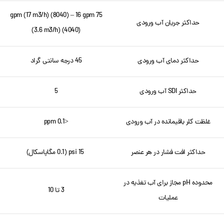
75 gpm (17 m3/h) (8040) – 16 gpm
حداکثر جریان آب ورودی
(3.6 m3/h) (4040)
حداکثر دمای آب ورودی
45 درجه سانتی گراد
حداکثر SDI آب ورودی
5
غلظت کلر باقیمانده در آب ورودی
<0.1 ppm
حداکثر افت فشار در هر عنصر
15 psi (0.1 مگاپاسکال)
محدوده pH مجاز برای آب تغذیه در
3 تا 10
عملیات