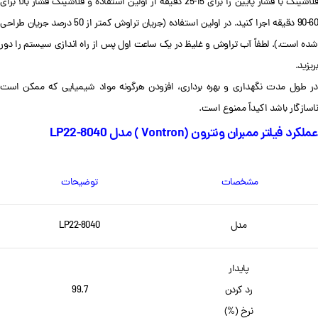
فلاشینگ با فشار پایین را برای 15-25 دقیقه از اولین استفاده و فلاشینگ فشار بالا برای
60-90 دقیقه اجرا کنید. در اولین استفاده (جریان تراوش کمتر از 50 درصد جریان طراحی
شده است.). لطفاً آب تراوش و غلیظ در یک ساعت اول پس از راه اندازی سیستم را دور
بریزید.
در طول مدت نگهداری و بهره برداری، افزودن هرگونه مواد شیمیایی که ممکن است
ناسازگار باشد اکیداً ممنوع است.
عملکرد فیلتر ممبران ونترون (Vontron ) مدل LP22-8040
مشخصات
توضیحات
مدل
LP22-8040
پایدار
رد کردن
99.7
نرخ (%)