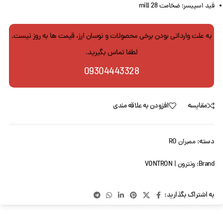
فید اسپیسر: ضخامت 28 mill
به علت وارداتی بودن برخی محصولات و نوسان ارز، قیمت ها به روز نیست.
لطفا تماس بگیرید.
09304443328
مقایسه
افزودن به علاقه مندی
دسته:
ممبران RO
Brand:
ونترون | VONTRON
به اشتراک بگذارید: