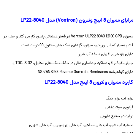
مزایای ممبران 8 اینچ ونترون (Vontron) مدل LP22-8040
ممبران Vontron ULP22-8040 12100 GPD در فشار عملیاتی پایین کار می کند و حتی در
فشار بسیار کم آب ورودی، میزان نگهداری نمک های محلول 99 درصد است.
دارای بازدهی بالا برای تصفه آب شور
جریان نفوذ بالا و عملکرد جداسازی عالی در حذف نمک های محلول، TOC، SiO2 و …
دارای گواهینامه NSF/ANSI 58 Reverse Osmosis Membranes
کاربرد ممبران ونترون 8 اینچ مدل LP22-8040
برای آب برای دیگ
فرآوری مواد غذایی
تولید در صنایع دارویی
تصفیه آب شور، آب های سطحی، آب های زیرزمینی و آب های شهری