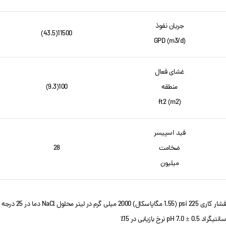
جریان نفوذ
11500(43.5)
GPD (m3/d)
غشای فعال
منطقه
100(9.3)
ft2 (m2)
فید اسپیسر
ضخامت
28
میلیون
فشار کاری 225 psi (1.55 مگاپاسکال) 2000 میلی گرم در لیتر محلول NaCl دما در 25 درجه
سانتیگراد pH 7.0 ± 0.5 نرخ بازیابی در 15٪