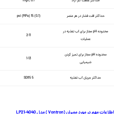
حداکثر غلظت کلر آزاد
mg/L 0.1
حداکثر افت فشار در هر عنصر
psi (MPa) 15 (0.1)
محدوده pH مجاز برای آب تغذیه در
2-11
عملیات
محدوده pH مجاز برای تمیز کردن
1-13
شیمیایی
حداکثر جریان آب تغذیه
SDI15 5
اطلاعات مهم در مورد ممبران (Vontron ) مدل LP21-4040