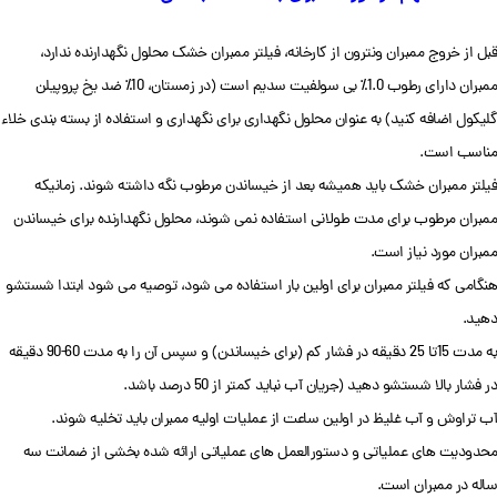
قبل از خروج ممبران ونترون از کارخانه، فیلتر ممبران خشک محلول نگهدارنده ندارد،
ممبران دارای رطوب 1.0٪ بی سولفیت سدیم است (در زمستان، 10٪ ضد یخ پروپیلن
گلیکول اضافه کنید) به عنوان محلول نگهداری برای نگهداری و استفاده از بسته بندی خلاء
مناسب است.
فیلتر ممبران خشک باید همیشه بعد از خیساندن مرطوب نگه داشته شوند. زمانیکه
ممبران مرطوب برای مدت طولانی استفاده نمی شوند، محلول نگهدارنده برای خیساندن
ممبران مورد نیاز است.
هنگامی که فیلتر ممبران برای اولین بار استفاده می شود، توصیه می شود ابتدا شستشو
دهید.
به مدت 15تا 25 دقیقه در فشار کم (برای خیساندن) و سپس آن را به مدت 60-90 دقیقه
در فشار بالا شستشو دهید (جریان آب نباید کمتر از 50 درصد باشد.
آب تراوش و آب غلیظ در اولین ساعت از عملیات اولیه ممبران باید تخلیه شوند.
محدودیت های عملیاتی و دستورالعمل های عملیاتی ارائه شده بخشی از ضمانت سه
ساله در ممبران است.