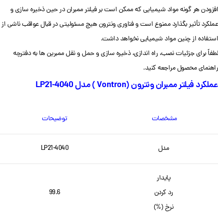
افزودن هر گونه مواد شیمیایی که ممکن است بر فیلتر ممبران در حین ذخیره سازی و
عملکرد تأثیر بگذارد ممنوع است و فناوری ونترون هیچ مسئولیتی در قبال عواقب ناشی از
استفاده از چنین مواد شیمیایی نخواهد داشت.
لطفاً برای جزئیات نصب، راه اندازی، ذخیره سازی و حمل و نقل ممبرین ها به دفترچه
راهنمای محصول مراجعه کنید.
عملکرد فیلتر ممبران ونترون (Vontron ) مدل LP21-4040
مشخصات
توضیحات
مدل
LP21-4040
پایدار
رد کردن
99.6
نرخ (%)