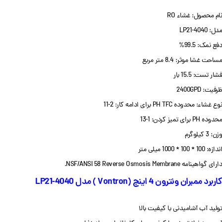
نام محصول: غشاء RO
مدل: LP21-4040
دفع نمک: 99.5%
مساحت غشا موثر: 8.4 متر مربع
فشار تست: 15.5 بار
ظرفیت: 2400GPD
نوع غشاء: محدوده PH TFC برای ادامه کار: 2-11
محدوده PH برای تمیز کردن: 1-13
وزن: 3 کیلوگرم
اندازه: 100 * 100 * 1000 میلی متر
دارای گواهینامه NSF/ANSI 58 Reverse Osmosis Membrane.
کاربرد ممبران ونترون 4 اینچ (Vontron ) مدل LP21-4040
تولید آب آشامیدنی با کیفیت بالا