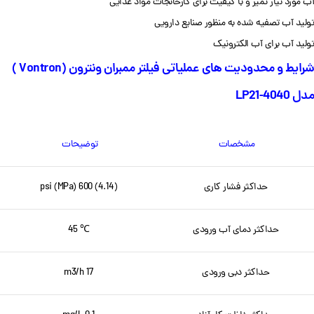
آب مورد نیاز تمیز و با کیفیت برای کارخانجات مواد غذایی
تولید آب تصفیه شده به منظور صنایع دارویی
تولید آب برای آب الکترونیک
شرایط و محدودیت های عملیاتی فیلتر ممبران ونترون (Vontron )
مدل LP21-4040
مشخصات
توضیحات
حداکثر فشار کاری
psi (MPa) 600 (4.14)
حداکثر دمای آب ورودی
℃ 45
حداکثر دبی ورودی
m3/h 17