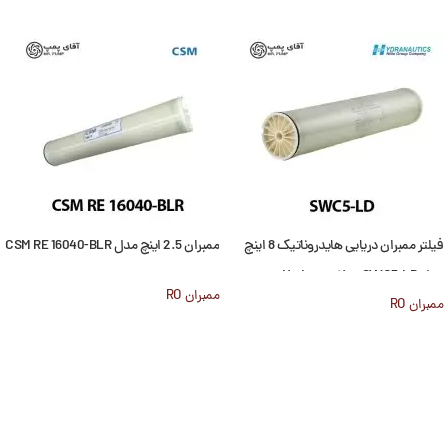
فیلتر ممبران دریایی هایدروناتیک 8 اینچ
ممبران 2.5 اینچ مدل CSM RE 16040-BLR
مدل Hydranautics SWC5-LD
ممبران RO
ممبران RO