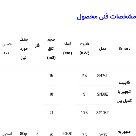
مشخصات فنی محصول
حجم
سنگ
قدرت
ابعاد
جنس
فاز
Smart
مدل
اتاق
مورد
(KW)
(cm)
بدنه
(m3)
نیاز
15
7.5
SM75E
قابلیت
تجهیز با
18
9
SM90E
کنترل پنل
21
10.5
SM105E
مجهز به
30×90
3
80gr
استیل
15
7.5
SM75