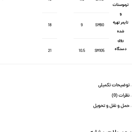
ترموستات
و
تایمر تهیه
18
9
SM90
شده
روی
دستگاه
21
10.5
SM105
توضیحات تکمیلی
نظرات (0)
حمل و نقل و تحویل