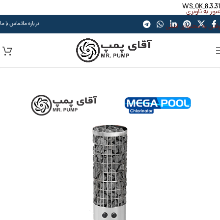
WS_OK_8.3.31
عبور به ناوبری
درباره ما
تماس با ما
رفتن به محتوای اصلی