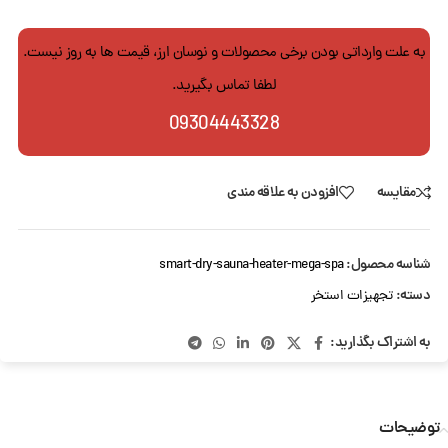
به علت وارداتی بودن برخی محصولات و نوسان ارز، قیمت ها به روز نیست.
لطفا تماس بگیرید.
09304443328
مقایسه
افزودن به علاقه مندی
شناسه محصول:
smart-dry-sauna-heater-mega-spa
دسته:
تجهیزات استخر
به اشتراک بگذارید:
توضیحات